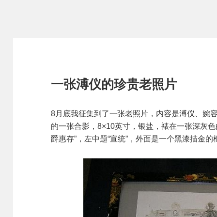
一张溥仪的珍贵老照片
8月底我征集到了一张老照片，内容是溥仪、婉
的一张合影，8×10英寸，银盐，裱在一张深灰
爵惠存”，左中题“宣统”，外面是一个黑漆描金