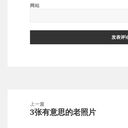
网站
文
章
上一篇
3张有意思的老照片
导
上
航
篇