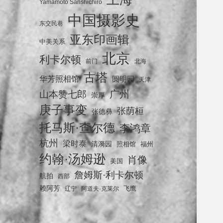
Yamamoto Sanshichiro
中国摄影史
东交民巷
亚东印画辑
中美关系
北京
利卡尔顿
前门
北海
古塔
华芳照相馆
圆明园
天津
广州
山本赞七郎
崇厚
庚子事变
张荫桓
张德彝
托马斯·查尔德
李鸿章
杭州
梁时泰
清漪园
照相馆
福州
约翰·汤姆逊
肖像
美国
詹姆斯·利卡尔顿
航拍
西部
赖阿芳
飞鹰
辽宁
阿道夫·克莱尔