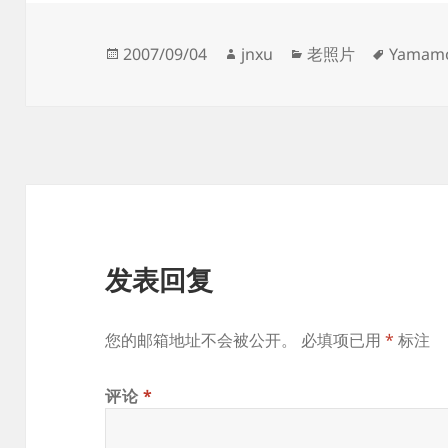
发
作
分
标
2007/09/04
jnxu
老照片
Yamam
布
者
类
签
于
发表回复
您的邮箱地址不会被公开。
必填项已用
*
标注
评论
*