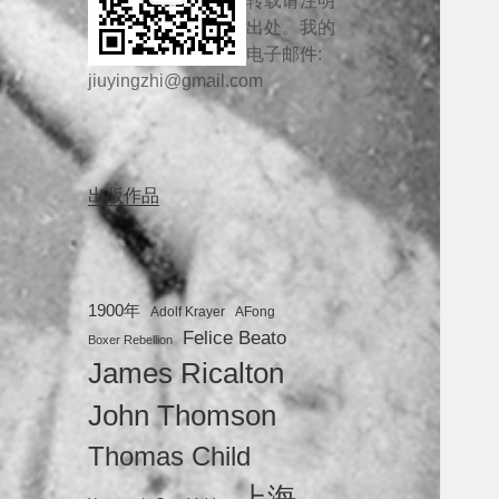
转载请注明
出处。我的
电子邮件:
jiuyingzhi@gmail.com
出版作品
1900年
Adolf Krayer
AFong
Felice Beato
Boxer Rebellion
James Ricalton
John Thomson
Thomas Child
上海