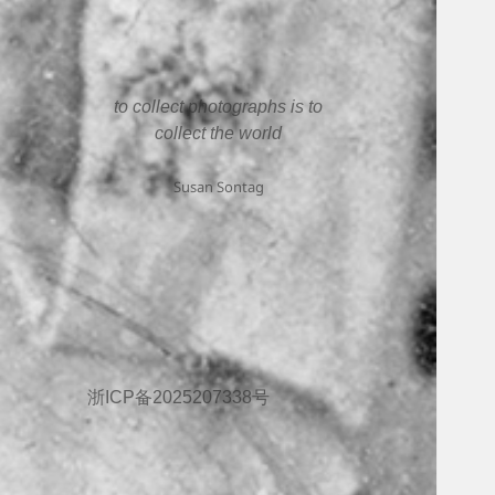
to collect photographs is to
collect the world
Susan Sontag
浙ICP备2025207338号