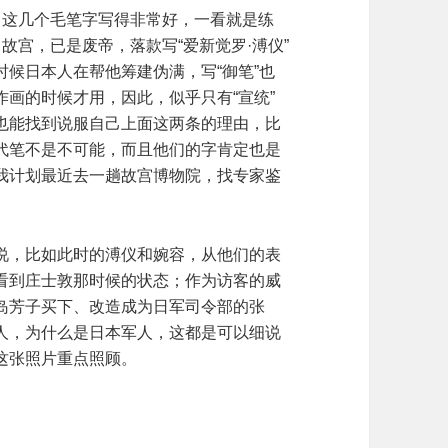
、这几个毛笔字写得非常好，一看就是练
故宫，已是废帝，落款写“爱新觉罗·溥仪”
候日本人在帮他筹建伪满，写“御笔”也
画的时候才用，因此，似乎只有“宣统”
也能找到说服自己上面这两条的理由，比
代笔不是不可能，而且他们的字肯定也是
我计划最近去一趟故宫博物院，找专家鉴
说，比如此时的溥仪和婉容，从他们的表
看到庄士敦那时候的状态；作为访客的威
岛芳子买下、改造成为日军司令部的张
人，为什么是日本军人，这都是可以细说
这张照片重点照顾。