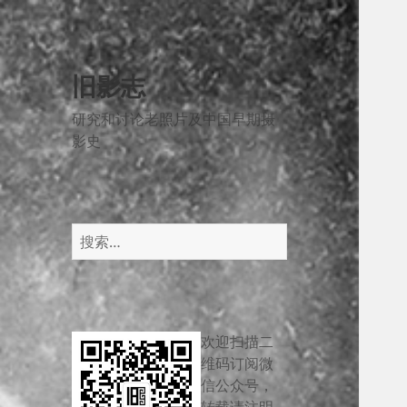
旧影志
研究和讨论老照片及中国早期摄
影史
搜
索：
欢迎扫描二
维码订阅微
信公众号，