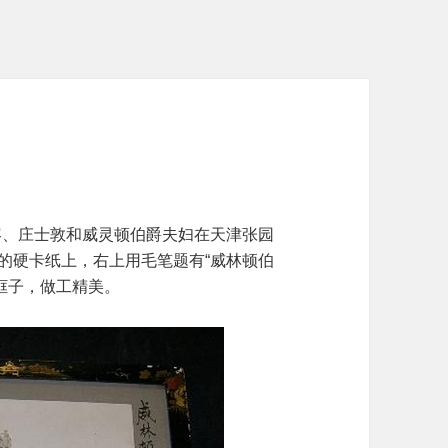
容、庄士敦和威灵顿伯爵夫妇在天津张园
色的硬卡纸上，右上用毛笔题有“威林顿伯
的框子，做工精美。