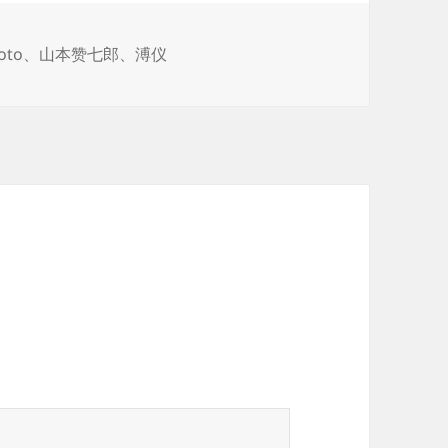
oto
、
山本赞七郎
、
溥仪