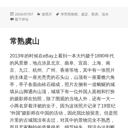
发
分
标
2026/07/07
老照片
华芳照相馆
、
嘉定
、
暗房
、
淡水
布
于十九世纪中国的移动暗房
类
签
留下评论
于
常熟虞山
2013年的时候在eBay上看到一本大约摄于1890年代
的风景册，地点涉及北京、曲阜、宜昌、上海、南
京、九江、杭州、广州、香港等地，其中有一张照片
的主体是一座光秃秃的石头山，山顶有一座重檐六角
亭，亭子各面由砖石砌成，照片左侧有一道蜿蜒的城
墙从山脚通向山顶，城墙下有一位外国人面相和打扮
的摄影师在拍照，除了围观的当地人外，还有一大一
小两名穿着洋裙的女子。因为这张照片记录了19世纪
“外国”摄影师在中国的活动，因此我比较留意。但是照
片里的古城我没有去过，对其中的景物完全不熟悉，
而且卖家翻拍的质量很差，细节缺失，我没办法判断