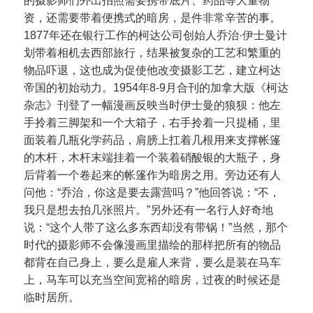
的摄影师们外出拍照需要携带底片、药品等大量物
资，还需要带着便携式的暗房，是件非常辛苦的事。
1877年还在银行工作的柯达公司创始人乔治·伊士曼计
划带着相机去西部旅行，结果被复杂的工艺和繁重的
物品吓退，这也成为促使他改变摄影工艺，建立柯达
帝国的初始动力。1954年8-9月合刊的加拿大版《柯达
杂志》刊登了一幅漫画反映当时伊士曼的狼狈：他左
手拎着三脚架和一个大箱子，右手拎着一只提桶，里
面装着几瓶化学药品，肩膀上扛着几根用来支撑帐篷
的木杆，木杆末端挂着一个装着硝酸银的大瓶子，身
后背着一个卷起来的帐篷作为暗房之用。旁边还有人
问他：“乔治，你这是要去露营吗？”他回答说：“不，
我只是想去拍几张照片。”另外还有一名行人好奇地
说：“这个人带了这么多东西却没有带锅！”当然，那个
时代的摄影师不会像漫画里描绘的那样把所有的物品
都背在自己身上，要么是雇人来背，要么是装在马车
上，马车可以充当空间宽裕的暗房，过夜的时候还是
临时居所。