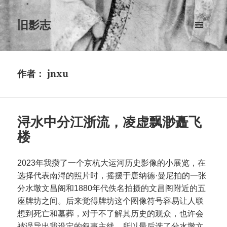
旧影志
菜单和
挂件
作者：
jnxu
浔水中分江浙流，凌虚飘渺矗飞
楼
2023年我攒了一个京杭大运河历史影像的小展览，在
选择代表南浔的照片时，摇摆于唐纳德·曼尼拍的一张
分水墩文昌阁和1880年代佚名拍摄的文昌阁附近的五
座牌坊之间。后来觉得牌坊这个图像符号容易让人联
想到死亡和墓葬，对于不了解其历史的观众，也许会
被误导出我设定的叙事主线，所以最后选了分水墩文