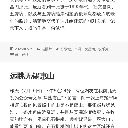
昌阁那张。最近看到一张摄于1890年代，把文昌阁、
五牌坊，以及与五牌坊隔岸相望的极乐庵都放入取景
框的照片，清楚地交代了这几组建筑的相对关系，记
录下来，权当作是一份笔记。
发
分
标
2026/07/25
老照片
分水墩
、
南浔
、
文昌阁
、
极乐庵
布
于浔水中分江浙流，凌虚飘渺矗飞楼
类
签
留下评论
于
远眺无锡惠山
昨天（7月16日）下午5点24分，有位网友在我前几天
发的公众号文章“常熟虞山”下留言，问一张上海耀华照
相馆拍摄的风景照中的山是不是虞山。那张照片我见
过，一条水道由近及远，并且从宽阔逐渐收窄，在收
窄的地方有一座单孔石拱桥。远处背景是一座大山，
能看到两道山脊。在石拱桥到山脚下的这片区域还有