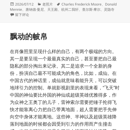
发
分
标
2026/07/12
老照片
Charles Frederick Moore
、
Donald
布
类
签
Mennie
、
唐纳德·曼尼
、
天王殿
、
杭州二我轩
、
查尔斯·摩尔
、
灵隐寺
于
于灵隐寺天王殿
留下评论
飘动的帔帛
在肖像照里呈现什么样的自己，有两个极端的方向。
其一是要呈现一个最最真实的自己，甚至要把自己最
隐私的部分掏出来记录。其二是追求一个全新的身
份，扮演自己最不可能成为的角色，比如，成仙。在
中国古代的神话里，成仙就意味着能升天，可以突破
地球引力的控制。单就影视剧里的表现来看，“飞天”时
中国的神仙要比外国的神仙或超级英雄优雅得多，作
为众神之王奥丁的儿子，雷神索尔需要把锤子抡得飞
快才能靠离心力把自己带离地面，超人需要把手先伸
向空中身体才能离地。这些神、半神以及超级英雄降
落到地面的时候都会因受到引力的作用而产生撞击