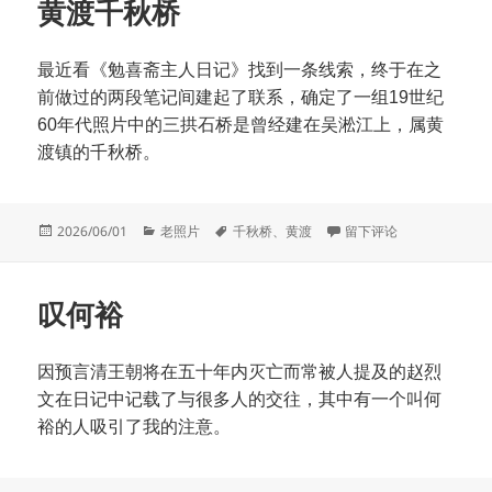
黄渡千秋桥
最近看《勉喜斋主人日记》找到一条线索，终于在之
前做过的两段笔记间建起了联系，确定了一组19世纪
60年代照片中的三拱石桥是曾经建在吴淞江上，属黄
渡镇的千秋桥。
发
分
标
于黄渡千秋桥
2026/06/01
老照片
千秋桥
、
黄渡
留下评论
布
类
签
于
叹何裕
因预言清王朝将在五十年内灭亡而常被人提及的赵烈
文在日记中记载了与很多人的交往，其中有一个叫何
裕的人吸引了我的注意。