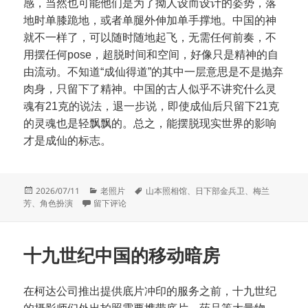
感，当然也可能他们是为了拗人设而设计的姿势，落
地时单膝跪地，或者单腿外伸加单手撑地。中国的神
就不一样了，可以随时随地起飞，无需任何前奏，不
用摆任何pose，超脱时间和空间，好像只是精神的自
由流动。不知道“成仙得道”的其中一层意思是不是抛弃
肉身，只留下了精神。中国的古人似乎不讲究什么灵
魂有21克的说法，退一步说，即使成仙后只留下21克
的灵魂也是轻飘飘的。总之，能摆脱现实世界的影响
才是成仙的标志。
发
分
标
2026/07/11
老照片
山本照相馆
、
日下部金兵卫
、
梅兰
布
于飘动的帔帛
类
签
芳
、
角色扮演
留下评论
于
十九世纪中国的移动暗房
在柯达公司推出提供底片冲印的服务之前，十九世纪