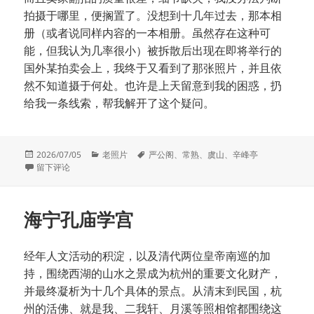
拍摄于哪里，便搁置了。没想到十几年过去，那本相
册（或者说同样内容的一本相册。虽然存在这种可
能，但我认为几率很小）被拆散后出现在即将举行的
国外某拍卖会上，我终于又看到了那张照片，并且依
然不知道摄于何处。也许是上天留意到我的困惑，扔
给我一条线索，帮我解开了这个疑问。
发
分
标
2026/07/05
老照片
严公阁
、
常熟
、
虞山
、
辛峰亭
布
于常熟虞山
类
签
留下评论
于
海宁孔庙学宫
经年人文活动的积淀，以及清代两位皇帝南巡的加
持，围绕西湖的山水之景成为杭州的重要文化财产，
并最终凝析为十几个具体的景点。从清末到民国，杭
州的活佛、就是我、二我轩、月溪等照相馆都围绕这