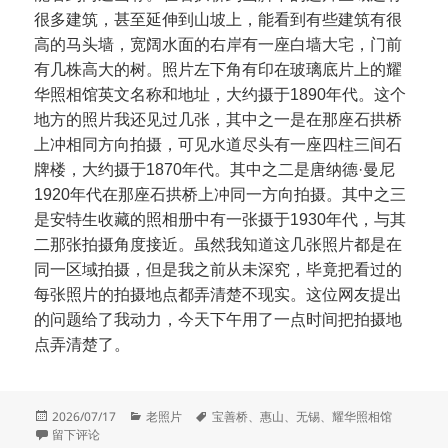
很多建筑，甚至延伸到山坡上，能看到有些建筑有很
高的马头墙，宽阔水面的右岸有一座白墙大宅，门前
有几株高大的树。照片左下角有印在玻璃底片上的耀
华照相馆英文名称和地址，大约摄于1890年代。这个
地方的照片我还见过几张，其中之一是在那座石拱桥
上冲相同方向拍摄，可见水道尽头有一座四柱三间石
牌楼，大约摄于1870年代。其中之二是唐纳德·曼尼
1920年代在那座石拱桥上冲同一方向拍摄。其中之三
是安特生收藏的照相册中有一张摄于1930年代，与其
二那张拍摄角度接近。虽然我知道这几张照片都是在
同一区域拍摄，但是我之前从未深究，毕竟把看过的
每张照片的拍摄地点都弄清楚不现实。这位网友提出
的问题给了我动力，今天下午用了一点时间把拍摄地
点弄清楚了。
发
分
标
2026/07/17
老照片
宝善桥
、
惠山
、
无锡
、
耀华照相馆
布
于远眺无锡惠山
类
签
留下评论