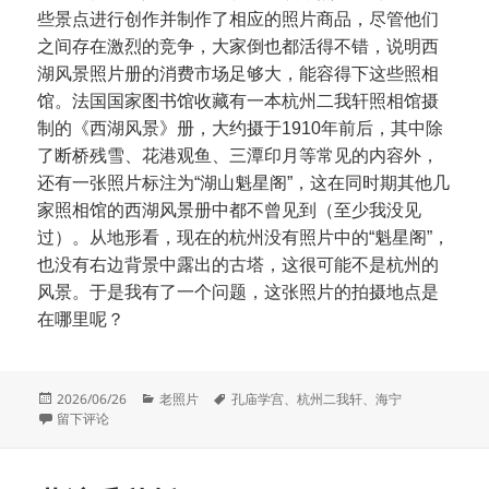
些景点进行创作并制作了相应的照片商品，尽管他们
之间存在激烈的竞争，大家倒也都活得不错，说明西
湖风景照片册的消费市场足够大，能容得下这些照相
馆。法国国家图书馆收藏有一本杭州二我轩照相馆摄
制的《西湖风景》册，大约摄于1910年前后，其中除
了断桥残雪、花港观鱼、三潭印月等常见的内容外，
还有一张照片标注为“湖山魁星阁”，这在同时期其他几
家照相馆的西湖风景册中都不曾见到（至少我没见
过）。从地形看，现在的杭州没有照片中的“魁星阁”，
也没有右边背景中露出的古塔，这很可能不是杭州的
风景。于是我有了一个问题，这张照片的拍摄地点是
在哪里呢？
发
分
标
2026/06/26
老照片
孔庙学宫
、
杭州二我轩
、
海宁
布
于海宁孔庙学宫
类
签
留下评论
于