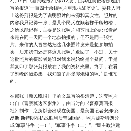
3月19日《新民晚报》的A12版，由其驻美记者徐逸鹏
写的报道“一百四十余幅照片重现抗战历史”。委托人附
上这份剪报是为了说明照片的来源和真实性。照片的
内容我只记得一张，是几个民兵在顺着梯子爬炮楼，
之所以能记得，主要是这张照片和剪报上的那张看起
来是在同一天同一个地点拍摄的，但不是同一张照
片。来信的人冒冒然把这几张照片发来是想参加拍
卖，后来我们还是将这几张照片退回了。不过，关于
这批照片的摄影者是谁对我来说始终是个疑问，于是
我复印了那张剪报放在了我的资料夹里。终于，在看
了刘峰的摄影集，我知道了那张爬炮楼的照片是谁拍
的。
在那张《新民晚报》里的文章写的很清楚，这套照片
出自《晋察冀边区影集》，由当时的《晋察冀画报
社》制作，之所以会出现在美国，是美国记者安娜·路
易斯·斯特朗在抗战胜利后带回国的。照片被斯特朗分
成“军事斗争（一）”、“军事斗争（二）”、“民主政治建