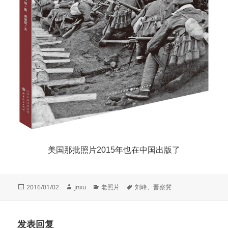
美国那批照片2015年也在中国出版了
发
作
分
标
2016/01/02
jnxu
老照片
刘峰
、
晋察冀
布
者
类
签
于
发表回复