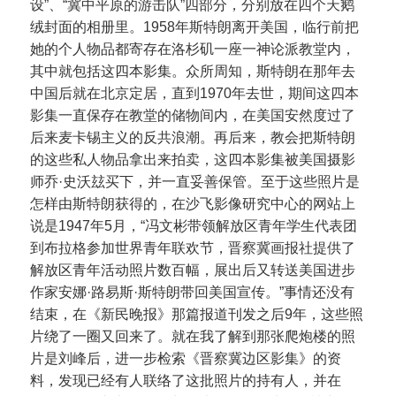
设”、“冀中平原的游击队”四部分，分别放在四个天鹅
绒封面的相册里。1958年斯特朗离开美国，临行前把
她的个人物品都寄存在洛杉矶一座一神论派教堂内，
其中就包括这四本影集。众所周知，斯特朗在那年去
中国后就在北京定居，直到1970年去世，期间这四本
影集一直保存在教堂的储物间内，在美国安然度过了
后来麦卡锡主义的反共浪潮。再后来，教会把斯特朗
的这些私人物品拿出来拍卖，这四本影集被美国摄影
师乔·史沃玆买下，并一直妥善保管。至于这些照片是
怎样由斯特朗获得的，在沙飞影像研究中心的网站上
说是1947年5月，“冯文彬带领解放区青年学生代表团
到布拉格参加世界青年联欢节，晋察冀画报社提供了
解放区青年活动照片数百幅，展出后又转送美国进步
作家安娜·路易斯·斯特朗带回美国宣传。”事情还没有
结束，在《新民晚报》那篇报道刊发之后9年，这些照
片绕了一圈又回来了。就在我了解到那张爬炮楼的照
片是刘峰后，进一步检索《晋察冀边区影集》的资
料，发现已经有人联络了这批照片的持有人，并在