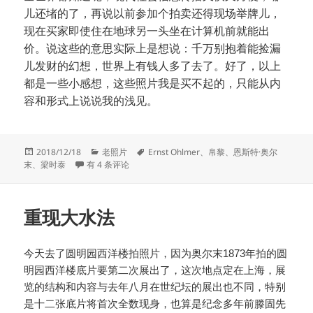
儿还堵的了，再说以前参加个拍卖还得现场举牌儿，
现在买家即使住在地球另一头坐在计算机前就能出
价。说这些的意思实际上是想说：千万别抱着能捡漏
儿发财的幻想，世界上有钱人多了去了。好了，以上
都是一些小感想，这些照片我是买不起的，只能从内
容和形式上说说我的浅见。
发
分
标
2018/12/18
老照片
Ernst Ohlmer
、
帛黎
、
恩斯特·奥尔
布
新拍卖的圆明园照片
类
签
末
、
梁时泰
有 4 条评论
于
重现大水法
今天去了圆明园西洋楼拍照片，因为奥尔末1873年拍的圆
明园西洋楼底片要第二次展出了，这次地点定在上海，展
览的结构和内容与去年八月在世纪坛的展出也不同，特别
是十二张底片将首次全数现身，也算是纪念多年前滕固先