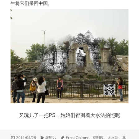
生将它们带回中国。
又玩儿了一把PS，姑娘们都围着大水法拍照呢
发
分
标
2011/04/28
老照片
Ernst Ohlmer
、
圆明园
、
大水法
、
奥