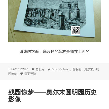
请柬的封面，底片样的菲林是插在上面的
发
分
标
2010/07/20
老照片
Ernst Ohlmer
、
圆明园
、
奥尔末
、
残
布
于残园惊梦 请柬
类
签
园惊梦
留下评论
于
残园惊梦——奥尔末圆明园历史
影像