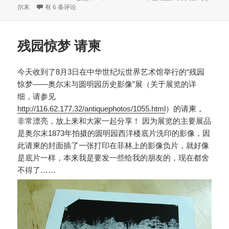
布
重现大水法
类
签
尔末
有 6 条评论
于
残园惊梦 请柬
今天收到了8月3日在中华世纪坛世界艺术馆举行的“残园
惊梦——奥尔末与圆明园历史影像”展（关于展览的详
细，请参见
http://116.62.177.32/antiquephotos/1055.html
）的请柬，
非常漂亮，放上来和大家一起分享！ 因为展览的主要展品
是奥尔末1873年拍摄的圆明园西洋楼底片洗印的影像，因
此请柬的封面插了一张打印在菲林上的影像负片，就好像
是底片一样，本来我是要发一些给我的朋友的，现在都舍
不得了……