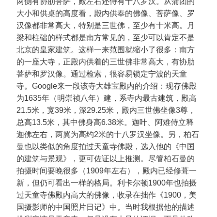
两侧有协肋菩萨，殿左右还侍有十八罗汉。从蒲团的
大小和供桌的高度看，殿内供奉的佛像、菩萨像、罗
汉像都非常高大，特别是三世佛，至少有十米高。月
梁和柱础的样式都是南方常见的，至少可以肯定不是
北京的皇家建筑。这样一来范围就缩小了很多：南方
的一座大寺，正殿内供着的三世佛非常高大，有协肋
菩萨和罗汉像。通过检索，很容易锁定宁波的天童
寺。Google来一段该寺大雄宝殿内的介绍：现存佛殿
为1635年（明崇祯八年）建，系寺内最古建筑，殿高
21.5米，宽39米，深29.25米，殿内三世佛坐像3尊，
总高13.5米，其中佛身高6.38米。迦叶、阿难侍立释
迦佛左右，两翼为高约2米的十八罗汉坐像。另，柏石
曼也以类似的角度拍过天童寺佛殿，选入他的《中国
的建筑与景观》，更可佐证以上推测。尽管柏石曼的
拍摄时间要晚很多（1909年左右），殿内已经修葺一
新，但仍可看出一样的格局。利卡尔顿1900年也拍摄
过天童寺佛殿内高大的佛像，收录在拙作《1900，美
国摄影师的中国照片日记》中。当时我根据他的描述