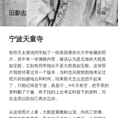
旧影志
菜单和
挂件
宁波天童寺
前些天太液池同学贴了一组美国康奈尔大学收藏的照
片，其中有一张佛殿内景，被误认为是北海的大慈真
如宝殿，立刻有同学指出不是大慈真如宝殿。这张照
片我曾经看过另一个版本，当时也兴致勃勃地考证过
照片的拍摄地点和时间，结果那天怎么也想不起来
了，只能记得是宁波，真是汗-_-!!今天有空，把手里的
资料翻了个遍，终于找到上次考证时留下的资料，写
在这里以防自己再次忘掉。
从这张照片上看，大殿是重檐歇山顶，内供三世佛，