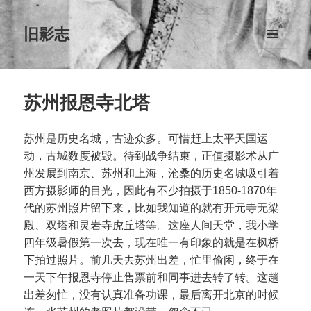
旧影志
菜单和
挂件
苏州报恩寺北塔
苏州是历史名城，古迹众多。可惜赶上太平天国运
动，古城数度被毁。待到战争结束，正值摄影术从广
州发展到南京、苏州和上海，沧桑的历史名城吸引着
西方摄影师的目光，因此有不少拍摄于1850-1870年
代的苏州照片留下来，比如我知道的就有开元寺无梁
殿、双塔和灵岩寺虎丘塔等。这座人间天堂，我小学
四年级暑假第一次去，现在唯一有印象的就是在枫桥
下拍过照片。前几天去苏州出差，忙里偷闲，终于在
一天下午报恩寺停止售票前和同事进去转了转。这趟
出差匆忙，没有认真准备功课，最后离开北京的时候