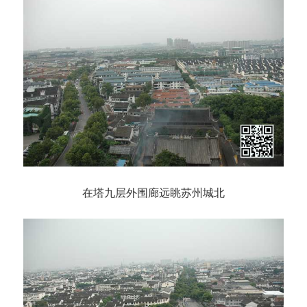
在塔九层外围廊远眺苏州城北