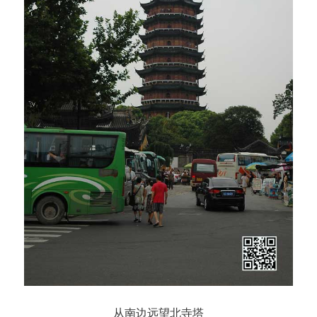
从南边远望北寺塔