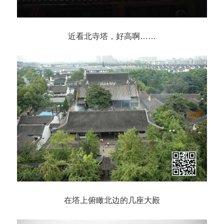
近看北寺塔，好高啊……
在塔上俯瞰北边的几座大殿