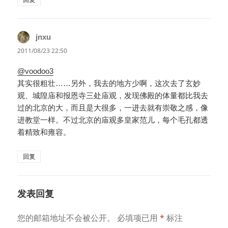
jnxu
说
道：
2011/08/23 22:50
@voodoo3
其实很粗壮……另外，我去的地方少啊，这次去了玄妙
观、城隍庙和报恩寺三处庙观，发现佛殿的体量都比我去
过的北京的大，而且是大很多，一进去就有崇敬之感，像
进教堂一样。不过北京的庙观多皇家范儿，每个毛孔都透
着精致和雍容。
回复
发表回复
您的邮箱地址不会被公开。
必填项已用
*
标注