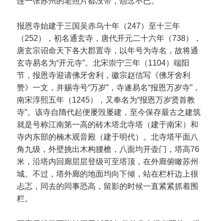
连一张苏州的老照片都没带，怨念不已。
报恩寺始建于三国吴赤乌十年（247）至十三年
（252），初名通玄寺，唐代开元二十六年（738），
唐玄宗诏命天下各大郡置寺，以年号为寺名，故将通
玄寺易名为“开元寺”。北宋崇宁三年（1104）端阳
节，报恩寺迎请佛牙舍利，徽宗赵佶写《佛牙舍利
赞》一文，并赐寺号“万岁”，寺遂易名“报恩万岁寺”，
南宋淳熙五年（1245），又奉名为“报恩万岁贤首教
寺”。该寺自隋代起便屡毁屡建，至今保存最古之建筑
就是号称江南第一高的砖木塔北寺塔（建于南宋）和
寺内东部的楠木观音殿（建于明代）。北寺塔平面八
角九级，外壁挑出木构腰檐，八面均开壶门，塔高76
米，沿塔内回廊层层登级可至塔顶，在外廊俯瞰苏州
城。不过，塔外廊的地面均向下倾，站在栏杆边上很
忐忑，同去的同事恐高，留影的时候一直紧紧抓着围
栏。