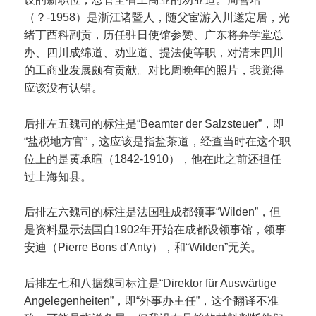
（？-1958）是浙江诸暨人，随父宦游入川遂定居，光
绪丁酉科副贡，历任驻日使馆参赞、广东将弁学堂总
办、四川成绵道、劝业道、提法使等职，对清末四川
的工商业发展颇有贡献。对比周晚年的照片，我觉得
应该没有认错。
后排左五魏司的标注是“Beamter der Salzsteuer”，即
“盐税地方官”，这应该是指盐茶道，经查当时在这个职
位上的是黄承暄（1842-1910），他在此之前还担任
过上海知县。
后排左六魏司的标注是法国驻成都领事“Wilden”，但
是资料显示法国自1902年开始在成都设领事馆，领事
安迪（Pierre Bons d’Anty），和“Wilden”无关。
后排左七和八据魏司标注是“Direktor für Auswärtige
Angelegenheiten”，即“外事办主任”，这个翻译不准