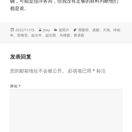
确，可能是指洋务局，但我没有足够的材料判断他们
都是谁。
发
作
分
标
2022/11/19
jnxu
老照片
周善培
、
成都
、
方旭
、
绰哈
布
者
类
签
布
、
苏噜岱
、
赵尔丰
、
赵尔巽
、
马维骐
、
黄承暄
于
发表回复
您的邮箱地址不会被公开。
必填项已用
*
标注
评论
*