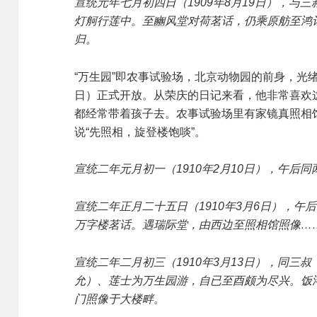
宣统元年七月初四日（1909年8月19日），与
灯舸行莲中。至豳风堂对荷茗话，仍乘原舫至鸿
归。
“万生园”即农事试验场，北京动物园的前身，光绪
日）正式开放。从荣庆的日记来看，他非常喜欢
都经常带着孩子去。农事试验场里有家镜真照相
说“先照相，旋登楼饱啖”。
宣统二年元月初一（1910年2月10日），午后
宣统二年正月二十五日（1910年3月6日），
万字楼茗话。遇瑞际堂，由西边至照相馆照像…
宣统二年二月初三（1910年3月13日），同三
允）、莲士为万生园游，自已至酉颇为尽兴。饭
门照像于大楼畔。