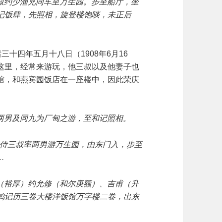
三叔约少渔兄同车至万生园。步至船厅，坐
记饭肆，先照相，旋登楼饱啖，未正后
三十四年五月十八日（1908年6月16
这里，经常来游玩，他三叔以及他妻子也
馆，和燕宾园饭店在一座楼中，因此荣庆
同两男及同九为厂甸之游，至和记照相。
午后侍三叔率两男游万生园，由东门入，步至
…
叔（裕厚）约允修（和尔庚额）、吉甫（升
鸿记历三卷大楼洋饭馆万字楼二卷，出东