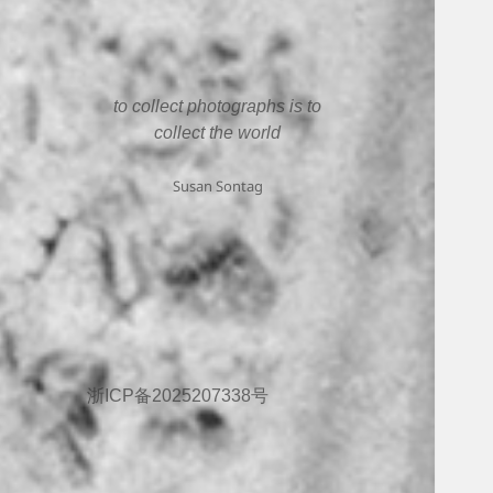
to collect photographs is to
collect the world
Susan Sontag
浙ICP备2025207338号