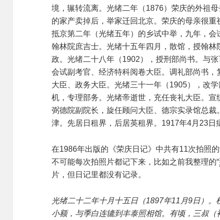
境，辗转流离。光绪二年（1876）荣庆的外祖
的家产卖掉后，举家迁回北京。荣庆的母亲很重
抵京第二年（光绪五年）的乡试中举，九年，会
翰林院庶吉士。光绪十五年四月，散馆，授翰林
政。光绪二十八年（1902），授刑部尚书。与
会试副考官、经济特科阅卷大臣。调礼部尚书，复
大臣、政务大臣。光绪三十一年（1905），改
机，专理部务。光绪帝逝世，充任丧礼大臣。宣
弼德院副院长，旋任顾问大臣、德宗实录馆总裁。1
津。先居日租界，后居英租界。1917年4月23
在1986年出版的《荣庆日记》中共有11次拍
不可能每次拍照片都记下来，比如之前我整理的“
片，但日记里都没有记录。
光绪二十二年十月十五日（1897年11月9日）
小额，与季白连辘到丰泰照相馆。有顷，三叔（