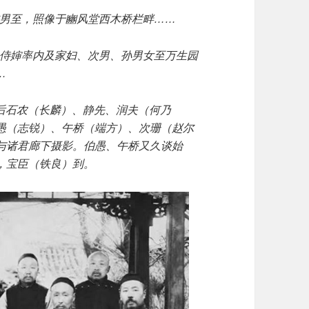
率准男至，照像于豳风堂西木桥栏畔……
起，侍婶率内及家妇、次男、孙男女至万生园
…
钟后石农（长麟）、静先、润夫（何乃
愚（志锐）、午桥（端方）、次珊（赵尔
与诸君廊下摄影。伯愚、午桥又久谈始
，宝臣（铁良）到。