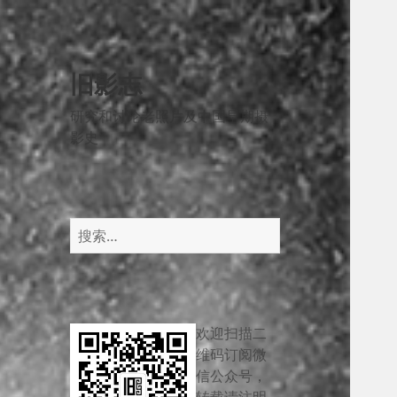
旧影志
研究和讨论老照片及中国早期摄
影史
搜
索：
欢迎扫描二
维码订阅微
信公众号，