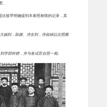
图。
是比较早明确提到丰泰照相馆的记录，其
），大姊到，际婿、沛女到，侍叔婶以次照阖
），到学部钤榜，并与各试官合照一相。