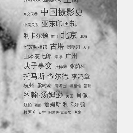
Yamamoto Sanshichiro
中国摄影史
东交民巷
亚东印画辑
中美关系
北京
利卡尔顿
前门
北海
古塔
华芳照相馆
圆明园
天津
广州
山本赞七郎
崇厚
庚子事变
张荫桓
张德彝
托马斯·查尔德
李鸿章
杭州
梁时泰
清漪园
照相馆
福州
约翰·汤姆逊
肖像
美国
詹姆斯·利卡尔顿
航拍
西部
赖阿芳
飞鹰
辽宁
阿道夫·克莱尔