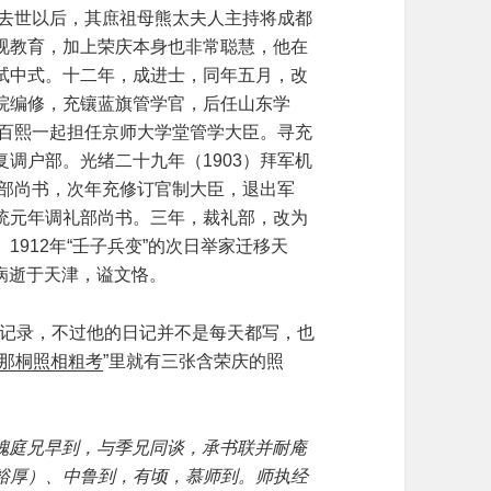
母去世以后，其庶祖母熊太夫人主持将成都
视教育，加上荣庆本身也非常聪慧，他在
试中式。十二年，成进士，同年五月，改
院编修，充镶蓝旗管学官，后任山东学
张百熙一起担任京师大学堂管学大臣。寻充
调户部。光绪二十九年（1903）拜军机
学部尚书，次年充修订官制大臣，退出军
统元年调礼部尚书。三年，裁礼部，改为
912年“壬子兵变”的次日举家迁移天
日病逝于天津，谥文恪。
照的记录，不过他的日记并不是每天都写，也
那桐照相粗考
”里就有三张含荣庆的照
。槐庭兄早到，与季兄同谈，承书联并耐庵
裕厚）、中鲁到，有顷，慕师到。师执经