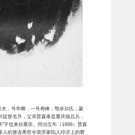
），字质夫，号华卿，一号寿峰，鄂卓尔氏，蒙
川提督皂升，父亲普森泰是重庆镇总兵，
庆”字也来自重庆。同治五年（1866）普森
亲人的接连离世令荣庆家陷入经济上的窘