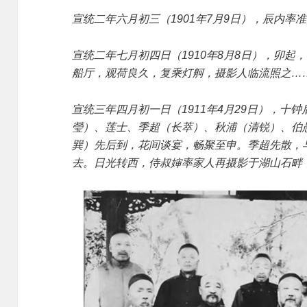
宣统二年六月初三（1901年7月9日），辰内
宣统二年七月初四日（1910年8月8日），卯
船厅，观荷良久，复乘灯舸，摄影人临流照之…
宣统三年四月初一日（1911年4月29日），十
瑩）、莲士、季超（长萃）、秋浦（清锐）、伯
巽）先后到，花间谈宴，畅聚至申。季超先散，
去。日光转西，侍叔婶率家人再摄影于湖山石畔