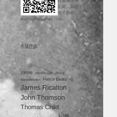
转载请注明
出处。我的
电子邮件:
jiuyingzhi@gmail.com
出版作品
1900年
Adolf Krayer
AFong
Felice Beato
Boxer Rebellion
James Ricalton
John Thomson
Thomas Child
上海