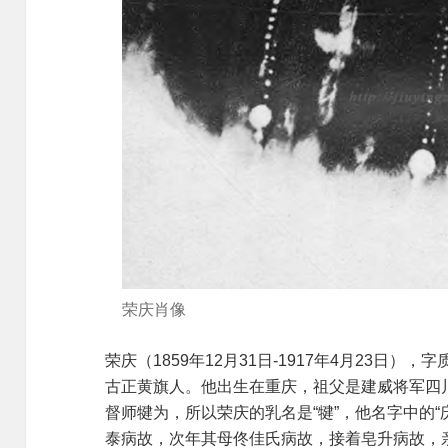
荣庆肖像
荣庆（1859年12月31日-1917年4月23日
古正黄旗人。他出生在重庆，祖父是建威将军四
督师犍为，所以荣庆的乳名是“犍”，他名字中的“
泰病故，次年其母佟佳氏病故，接着皂升病故，