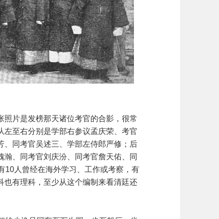
张照片是发榜那天诸位考官的合影，很常
从左至右分别是学部右参议孟庆荣、考官
芳、同考官吴述三、学部左侍郎严修；后
魏瀚、同考官刘庆汾、同考官詹天佑、同
有10人曾经在海外学习、工作或考察，有
科也有理科，至少从这个编制来看清廷还