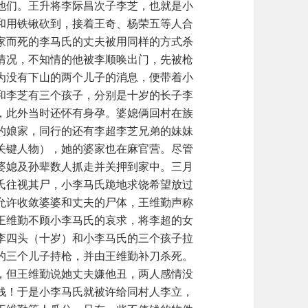
他们。王升将李际昌次子李芝，也就是小
和用铁锹砍到，接着王奇、杨荣五等人合
家而死的李马氏的丈夫被用同样的方式杀
情况，不知情的他被李顺唤出门，先被枪
为没有下山的两个儿子的消息，便带着小
和李芝有三个孩子，分别是十岁的长子李
，此外当时还怀有身孕。婆媳俩回村在族
的娘家，同行的还有李超李芝兄弟的妹妹
关键人物），她的婆家也在麻官营。尽管
婆媳及孙辈数人抓走并关押到家中。三月
氏往视其尸，小李马氏跪地求饶希望放过
允许收敛婆婆和丈夫的尸体，王维勤声称
王维勤不顾小李马氏的哀求，将李超的女
李四头（十岁）和小李马氏的三个孩子拉
的三个儿子持枪，并由王维勤补刀杀死。
，但王维勤说她丈夫嫌他丑，两人感情没
钱！于是小李马氏就被许给同村人李立，