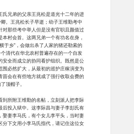
王氏兄弟的父亲王兆松是道光十二年的进
少卿。王兆松长子早逝；幼子王维勤考中
针对那些考中举人但是没有官职且颜值过
是本村会首。这两兄弟一个有功名在身，
横于乡”，会做出杀了人家的猪还勒索的
一个清代在华北农村普遍存在的一个自发
的安全而成立的协同看护组织。既然是公
范围必然扩大，从最初的巡护庄稼演变为
青苗会在有些地方就成了强行收取会费的
扣了顶帽子。
看到所附王维勤的名帖，立刻派人把李际
最后投入狱中。这李际昌与妻子李彭氏有
，娶妻李马氏，有个女儿李平头，当时妻
区分下文用小李马氏指代，请记住这位女