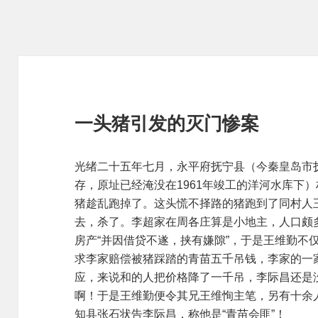
一头猪引发的灭门惨案
光绪二十五年七月，永平府抚宁县（今秦皇岛市
存，原址已经淹没在1961年竣工的洋河水库下
猪趁乱跑掉了。这头慌不择路的猪跑到了同村人
去，杀了。李超家在周各庄算是小地主，人口颇
房产“并因借贷不遂，挟有嫌隙”，于是王维勤不
求李家赔偿被猪踩踏的青苗五千吊钱，李家的一
应，来说和的人把价格降了一千吊，李际昌还是
啊！于是王维勤便令其兄王维恂主笔，另有十余
知县张石状告李际昌，称他是“青苗会匪”！