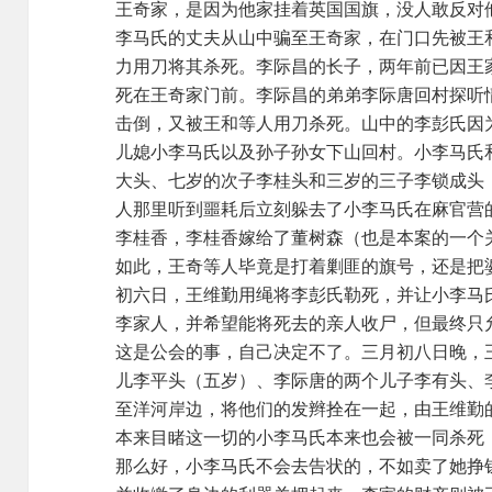
王奇家，是因为他家挂着英国国旗，没人敢反对
李马氏的丈夫从山中骗至王奇家，在门口先被王
力用刀将其杀死。李际昌的长子，两年前已因王
死在王奇家门前。李际昌的弟弟李际唐回村探听
击倒，又被王和等人用刀杀死。山中的李彭氏因
儿媳小李马氏以及孙子孙女下山回村。小李马氏
大头、七岁的次子李桂头和三岁的三子李锁成头
人那里听到噩耗后立刻躲去了小李马氏在麻官营
李桂香，李桂香嫁给了董树森（也是本案的一个
如此，王奇等人毕竟是打着剿匪的旗号，还是把
初六日，王维勤用绳将李彭氏勒死，并让小李马
李家人，并希望能将死去的亲人收尸，但最终只
这是公会的事，自己决定不了。三月初八日晚，
儿李平头（五岁）、李际唐的两个儿子李有头、
至洋河岸边，将他们的发辫拴在一起，由王维勤
本来目睹这一切的小李马氏本来也会被一同杀死
那么好，小李马氏不会去告状的，不如卖了她挣