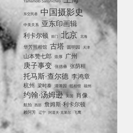
Yamamoto Sanshichiro
中国摄影史
东交民巷
亚东印画辑
中美关系
北京
利卡尔顿
前门
北海
古塔
华芳照相馆
圆明园
天津
广州
山本赞七郎
崇厚
庚子事变
张荫桓
张德彝
托马斯·查尔德
李鸿章
杭州
梁时泰
清漪园
照相馆
福州
约翰·汤姆逊
肖像
美国
詹姆斯·利卡尔顿
航拍
西部
赖阿芳
飞鹰
辽宁
阿道夫·克莱尔