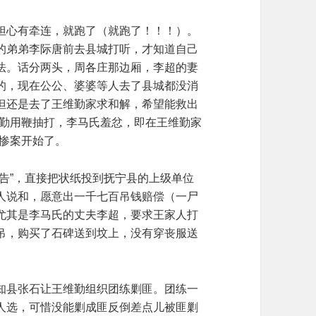
担心有牵连，就跑了（就跑了！！！）。
的弟弟李际唐前去县城打听，才知道自己
法。话分两头，周各庄那边厢，李超的妻
的，现在公公、婆婆等人去了县城都没消
但还是去了王维勤家求和解，希望能救出
维勤用鞭抽打，李马氏羞忿，即在王维勤家
，惨案开始了。
告”，直接把状纸投到抚宁县的上级单位
人说和，愿意出一千七百吊钱赔偿（一尸
尤其是李马氏的丈夫李超，要求王家人打
吊，购买了石碑送到坟上，没有穿丧服送
知县张石让王维勤组织团练剿匪。团练一
人选，可惜没能剿成匪反倒差点儿被匪剿