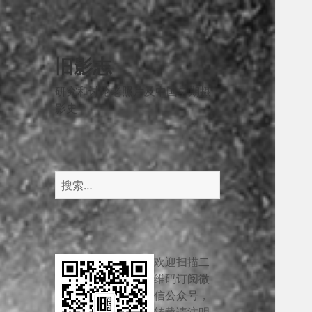
旧影志
研究和讨论老照片及中国早期摄
影史
搜
索：
欢迎扫描二
维码订阅微
信公众号，