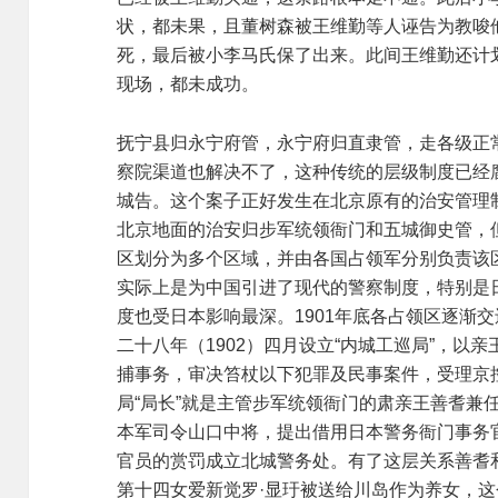
状，都未果，且董树森被王维勤等人诬告为教唆
死，最后被小李马氏保了出来。此间王维勤还计
现场，都未成功。
抚宁县归永宁府管，永宁府归直隶管，走各级正
察院渠道也解决不了，这种传统的层级制度已经
城告。这个案子正好发生在北京原有的治安管理
北京地面的治安归步军统领衙门和五城御史管，
区划分为多个区域，并由各国占领军分别负责该
实际上是为中国引进了现代的警察制度，特别是
度也受日本影响最深。1901年底各占领区逐渐
二十八年（1902）四月设立“内城工巡局”，以
捕事务，审决笞杖以下犯罪及民事案件，受理京
局“局长”就是主管步军统领衙门的肃亲王善耆兼
本军司令山口中将，提出借用日本警务衙门事务
官员的赏罚成立北城警务处。有了这层关系善耆
第十四女爱新觉罗·显玗被送给川岛作为养女，