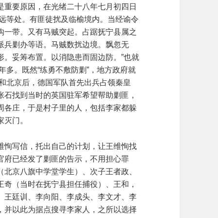
是重要原因，在光绪二十八年七月初四日
天宁远等处。有匪徒扰及临榆境内。当经谕令
沟一带。又有马贼突起。占踞抚宁县属之
派兵剿办等语。马贼数扰边境。飘忽无
形。妥筹布置。以消隐患而固边防。”也就
年多。既然“练勇不敷防剿”，地方政府就
津和北京后，德国军队首先出兵占领秦皇
张石找到当时的英国驻军希望帮助剿匪，
周各庄，于是村子里的人，包括李家都躲
家灭门。
维恂写信，托出自己的计划，让王维恂找
官府已经发了剿匪的告示，不用担心罪
（北京八旗中学堂学生）、次子王者政、
王奇（当时在抚宁县担任捕役）、王和，
、王廷训、李向阳、李成头、李文才、李
，并以此为据点搜寻李家人，之所以选择