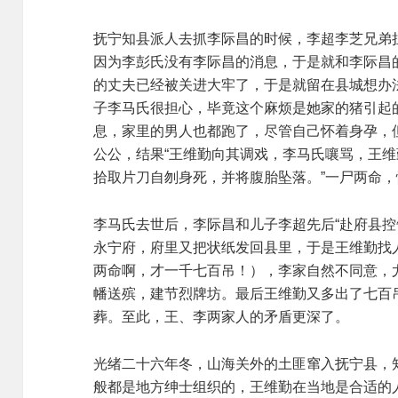
抚宁知县派人去抓李际昌的时候，李超李芝兄弟
因为李彭氏没有李际昌的消息，于是就和李际昌
的丈夫已经被关进大牢了，于是就留在县城想办
子李马氏很担心，毕竟这个麻烦是她家的猪引起
息，家里的男人也都跑了，尽管自己怀着身孕，
公公，结果“王维勤向其调戏，李马氏嚷骂，王
拾取片刀自刎身死，并将腹胎坠落。”一尸两命
李马氏去世后，李际昌和儿子李超先后“赴府县控
永宁府，府里又把状纸发回县里，于是王维勤找
两命啊，才一千七百吊！），李家自然不同意，
幡送殡，建节烈牌坊。最后王维勤又多出了七百
葬。至此，王、李两家人的矛盾更深了。
光绪二十六年冬，山海关外的土匪窜入抚宁县，
般都是地方绅士组织的，王维勤在当地是合适的