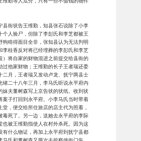
王维勤等人瓜分，只有一些不值钱的物件
宁县衙状告王维勤，知县张石说除了小李
十个人验尸，但除了李彭氏和李芝都被王
野狗啃得面目全非，张知县认为无法判明
和李桂香反对将已经埋葬的李彭氏和李芝
役）将自家的财物混进之前提交给县衙的
劫过他家财物；王维勤的长子王者瑞还委
十二月，王者瑞又发动卢龙、抚宁两县士
光绪二十八年三月，李马氏听说永平府内
的妹夫董树森写上京告状的状纸。收到状
将案子打回到永平府。小李马氏当时带着
上堂，便交给所住旅店的店主代为照看，
被毒死了。另一边，送她去永平府的李际
棠也被王维勤指使人在村外杀死。因为这
没有什么物证，再加上永平府到抚宁县都
李马氏和董树森又两次去按察使衙门告