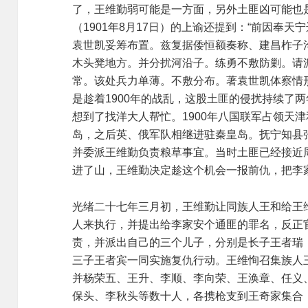
了，王维勤弱可能是一方面，另外土匪凶可能也
（1901年8月17日）的上谕还提到：“前因奉
袁世凯妥筹布置。兹复据倭恒额奏称、建昌柞子
木头凳地方。并分扰河沿子。练勇不敷防剿。请
常。该处兵力单薄。不敷分布。著袁世凯体察情
是趁着1900年的战乱，这股土匪的侵扰持续了两
想到了找洋大人帮忙。1900年八国联军占领天
岛，之后英、俄军队相继进驻秦皇岛。抚宁知县
并委派王维勤负责粮草事宜。当时土匪已经接近
进了山，王维勤决定趁这个机会一报前仇，把李
光绪二十七年三月初，王维勤让同族人王和给王
人来执行，并提出给李家安个通匪的罪名，反正
责，并派出自己的三个儿子，分别是长子王者瑞
三子王者宾一同实施复仇行动。王维恂召集族人
并杨荣五、王升、李顺、李向荣、王涣章、任义
保头、李秋头等数十人，各携枪支到王奇家集合