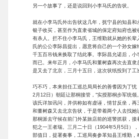
另一个故事了，还是说回到小李马氏的告状。
就在小李马氏外出告状这几年，抚宁县的知县和
银子收买，甚至作为直隶省城的保定府知府也被
有杀人。拦不住小李马氏，王维勤就从她的长辈
氏的公公李际昌提出，愿意将自己的一个孙女嫁
千五百吊钱来换取了结此事。李际昌允诺后，小
而已。来年正月，小李马氏和董树森再次去直隶
是又去了北京，三月十五日，这次状纸投到了工
巧不巧，本来担任工巡总局局长的善耆因为丁忧，
2月12日）朝廷让那桐接管，“实授那桐步军统领
该氏详加讯问，并供称如有虚诬，情甘反坐，再
和董树森又去北京告状，于是带着两个人去找她
那桐派去守候在前门外某旅店前的巡警抓获，接
犯之一王者瑞。三月二十日（1904年5月5日）
部值日，提署奏事，工巡局奏参革知县王维勤，