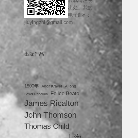
转载请注明
出处。我的
电子邮件:
jiuyingzhi@gmail.com
出版作品
1900年
Adolf Krayer
AFong
Felice Beato
Boxer Rebellion
James Ricalton
John Thomson
Thomas Child
上海