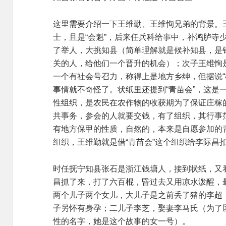
这里需要介绍一下王维勤、王维恂兄弟的背景。
士，且是“会魁”，后来任兵科给事中，补鸿胪寺
了举人，大挑知县（简单理解就是候补知县，是
关的人，给他们一个晋升的机会）；次子王维恂
一个有社会号召力，称得上是地方乡绅，但据说“
事情就不奇怪了。状纸里还提到“青苗会”，这是
性组织，是农民在农作物的收获期为了保证庄稼
共事务，参会的人就要交钱，有了组织，其行事
有地方保甲的性质，自然的，本来是自愿参加的
组织，王维勤就是借“青苗会”这个组织给李际昌
时任抚宁知县张石是浙江钱塘人，接到状纸，又
昌抓了来，打了六百棍，昏过去又用凉水泼醒，
两个儿子两个女儿，大儿子是之前丢了猪的李超
子另怀有身孕；二儿子李芝，娶妻李马氏（为了
性的名字，她是这个故事的女一号）。