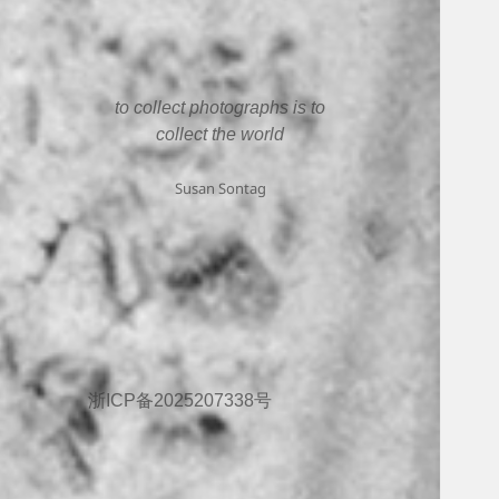
to collect photographs is to
collect the world
Susan Sontag
浙ICP备2025207338号