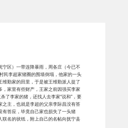
抚宁区）一带连降暴雨，周各庄（今已不
）村民李超家猪圈的围墙倒塌，他家的一头
王维勤家的田里，于是被王维勤派人捉了
多，家里有些财产，王家之前因强买李家
仅杀了李家的猪，还找人去李家“说和”，要
家之主，也就是李超的父亲李际昌没有答
没有答应，毕竟自己家也损失了一头猪
人联名的状纸，附上自己的名帖向抚宁县