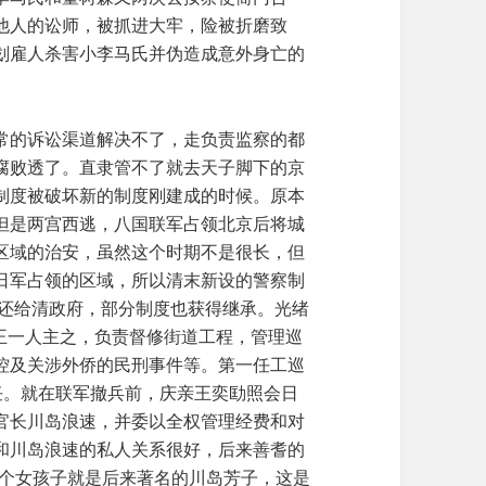
他人的讼师，被抓进大牢，险被折磨致
划雇人杀害小李马氏并伪造成意外身亡的
常的诉讼渠道解决不了，走负责监察的都
腐败透了。直隶管不了就去天子脚下的京
制度被破坏新的制度刚建成的时候。原本
但是两宫西逃，八国联军占领北京后将城
区域的治安，虽然这个时期不是很长，但
日军占领的区域，所以清末新设的警察制
交还给清政府，部分制度也获得继承。光绪
亲王一人主之，负责督修街道工程，管理巡
控及关涉外侨的民刑事件等。第一任工巡
任。就在联军撤兵前，庆亲王奕劻照会日
官长川岛浪速，并委以全权管理经费和对
和川岛浪速的私人关系很好，后来善耆的
这个女孩子就是后来著名的川岛芳子，这是