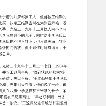
永宁府的知府都换了人，但都被王维勤的
收买，认定王维勤当时在为剿匪筹粮，没
入手，光绪二十九年十二月找人向小李马
给李际昌最小的儿子，同时给小李马氏四
李马氏也不得不答应，但只是表面上答应
总督衙门告状，但不知何时能有结果，于
巡总局。
光绪二十九年十二月二十七日（1904年
。并管工巡局事务。”收到状纸的那桐“提
三研诘，矢口不移。”王维勤得知小李马氏
说和，没想到天在看，他们晚了一步，被
着又在八旗中学堂抓获王维勤的长子，案
，那桐在日记里写道：“早赴颐和园，外务
奉旨：依议。”工巡局总监督毓朗和副监督