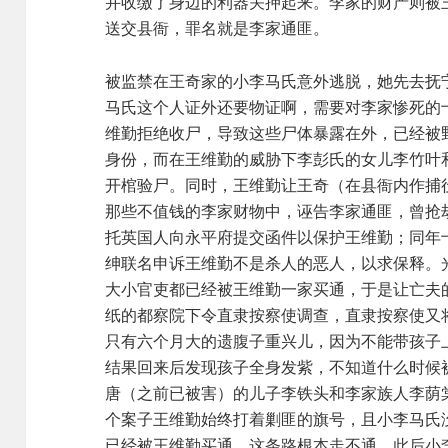
并收缴了身边的利器关押起来。李家的财产则被
送交县衙，罪名就是李家通匪。
被监禁在王奇家的小李马氏意外逃脱，她先去抚
马氏这个人证外还要物证啊，需要对李家惨死的
维勤拒绝收尸，导致这些尸体暴露在外，已经被
身份，而在王维勤的威胁下李彭氏的女儿李竹叶
开棺验尸。同时，王维勤让王奇（在县衙内作捕
那些不值钱的李家财物中，诬告李家通匪，曾抢
托英国人向永平府提交函件以保护王维勤；同年
绅联名申诉王维勤不是杀人的恶人，以求保释。
大小官吏都已经被王维勤一家买通，于是让亡夫
纸的都察院下令直隶按察使调查，直隶按察使又
只有六个月大的遗腹子重兴儿，因为不能带孩子
结果回来后发现孩子全身发紫，不知道什么时候
唐（之前已被害）的儿子李铁头和李家族人李荫
个案子王维勤始终打着剿匪的旗号，且小李马氏
已经被王维勤买通，这条路根本走不通。此后小