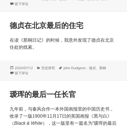
布
于一头猪引发的灭门惨案
类
签
留下评论
于
德贞在北京最后的住宅
在读《那桐日记》的时候，我意外发现了德贞在北京
住处的线索。
发
分
标
2020/07/12
历史研究
John Dudgeon
、
德贞
、
那桐
布
于德贞在北京最后的住宅
类
签
留下评论
于
瑷珲的最后一任长官
九年前，与秦风合作一本外国画报里的中国历史书，
收录了一版1900年11月17日的英国画报《黑与白》
（
Black & White
），这一版里有一篇名为“瑷珲的最后