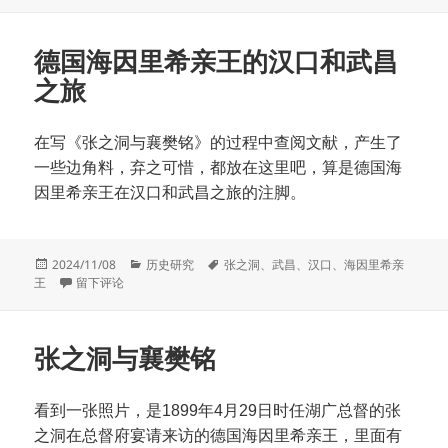
于
德国海因里希亲王的汉口和武昌
之旅
在写《张之洞与襄樊铭》的过程中查阅文献，产生了
一些边角料，弃之可惜，都放在这里吧，算是德国海
因里希亲王在汉口和武昌之旅的注脚。
发
分
标
2024/11/08
历史研究
张之洞
、
武昌
、
汉口
、
海因里希亲
布
于德国海因里希亲王的汉口和武昌之旅
类
签
王
留下评论
于
张之洞与襄樊铭
看到一张照片，是1899年4月29日时任湖广总督的张
之洞在总督府宴请来访的德国海因里希亲王，里面有