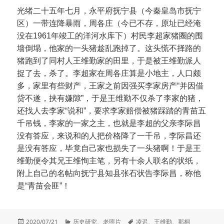
光绪二十五年七月，永平府抚宁县（今秦皇岛市抚宁
区）一带连降暴雨，周各庄（今已不存，原址已经淹
没在1961年竣工的洋河水库下）村民李超家猪圈的围
墙倒塌，他家的一头猪趁乱跑掉了。这头慌不择路的
猪跑到了同村人王维勤家的田里，于是被王维勤派人
捉了去，杀了。李超家在周各庄算是小地主，人口颇
多，家里有些财产，王家之前因强买李家房产“并因借
贷不遂，挟有嫌隙”，于是王维勤不仅杀了李家的猪，
还找人去李家“说和”，要求李家赔偿被猪踩踏的青苗五
千吊钱，李家的一家之主，也就是李超的父亲李际昌
没有答应，来说和的人把价格降了一千吊，李际昌还
是没有答应，毕竟自己家也损失了一头猪啊！于是王
维勤便令其兄王维恂主笔，另有十余人联名的状纸，
附上自己的名帖向抚宁县知县张石状告李际昌，称他
是“青苗会匪”！
发
分
标
2020/07/21
历史研究
、
老照片
凌迟
、
王维勤
、
那桐