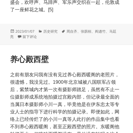
盛会，欢呼声、马蹄声、军乐声交织在一起，伦敦成
了一座鲜花之城。[5]
发
分
标
2023/01/07
历史研究
周自齐
、
张荫桓
、
阎遒竹
、
马廷
布
于1897年张荫桓的欧美之行
类
签
亮
留下评论
于
养心殿西壁
之前有朋友问我有没有见过养心殿西暖阁的老照片，
很遗憾，我没见过。1900年北京城被八国联军占领
后，紫禁城内才第一次有摄影师踏足，虽然有不止一
位摄影师成系统地拍摄过宫殿内部，但记录最全面的
当属日本摄影师小川一真，毕竟他是在伊东忠太等专
业人士的指导下进行科学的拍摄记录。即便如此，网
络上已经传烂了的小川一真等人此行的作品集中也看
不到养心殿西暖阁，甚至正殿西壁的照片。东暖阁他