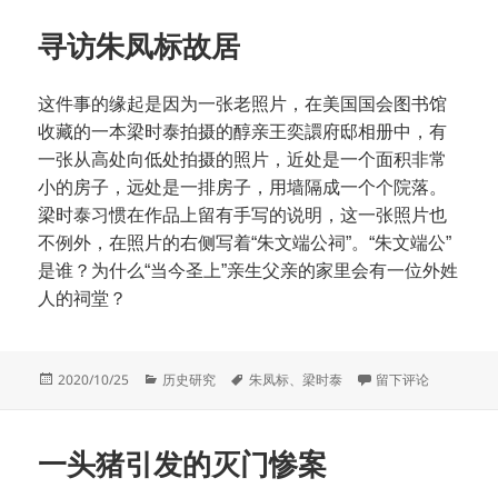
寻访朱凤标故居
这件事的缘起是因为一张老照片，在美国国会图书馆
收藏的一本梁时泰拍摄的醇亲王奕譞府邸相册中，有
一张从高处向低处拍摄的照片，近处是一个面积非常
小的房子，远处是一排房子，用墙隔成一个个院落。
梁时泰习惯在作品上留有手写的说明，这一张照片也
不例外，在照片的右侧写着“朱文端公祠”。“朱文端公”
是谁？为什么“当今圣上”亲生父亲的家里会有一位外姓
人的祠堂？
发
分
标
于寻访朱凤标故居
2020/10/25
历史研究
朱凤标
、
梁时泰
留下评论
布
类
签
于
一头猪引发的灭门惨案