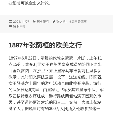
些细节可以拿出来讨论。
发
分
标
2024/11/07
历史研究
张之洞
、
海因里希亲王
布
于张之洞与襄樊铭
类
签
留下评论
于
1897年张荫桓的欧美之行
1897年6月22日，清晨的伦敦灰蒙蒙一片[1]，上午11
点15分，维多利亚女王在英国皇室成员的陪同下走出
白金汉宫[2]，在护卫下乘上皇家马车准备前往圣保罗
教堂，此时阳光穿破云层，投下一道道光线。[3]庆祝
女王登基六十周年的游行活动也由此拉开序幕。游行
的队伍长达6英里，由皇家近卫军及其它皇家部队、军
乐团按特定次序组成，游行路线两侧站满了围观的市
民，甚至道路两边建筑的阳台上、窗前、房顶上都站
满了人，据说当时有约300万人[4]涌入伦敦参加这一