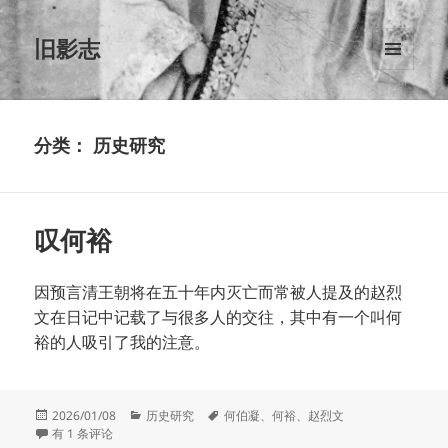
旧影志
菜单和
挂件
分类：
历史研究
叹何裕
因预言清王朝将在五十年内灭亡而常被人提及的赵烈
文在日记中记载了与很多人的交往，其中有一个叫何
裕的人吸引了我的注意。
发
分
标
2026/01/08
历史研究
何伯凝
、
何裕
、
赵烈文
布
叹何裕
类
签
有 1 条评论