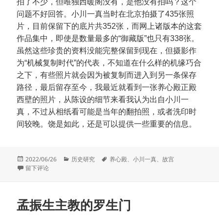
拍了不少，但唯独西暖阁没有，是他没有拍吗？这个
问题不好回答。小川一真当时在北京拍摄了435张照
片，目前保留下的底片共352张，而网上诸版本的这套
作品集中，即使是数量最多的“御藏版”也只有338张。
虽然这些珍贵的资料没能完整保留到现在，但摄影作
为“机械复制时代”的代表，不知道在什么样的机缘巧合
之下，有些照片就会因为被复制而进入到另一条保存
路径，最后留存至今，我最近就看到一张养心殿正殿
西壁的照片，从陈设的细节来看我认为出自小川一
真，不过从相纸看可能是当年的翻拍照，或者洗印时
间较晚。饶是如此，还是可以提供一些重要的信息。
发
分
标
2022/06/26
历史研究
养心殿
、
小川一真
、
故宫
布
于养心殿西壁
类
签
留下评论
于
孟振生主教的罗生门