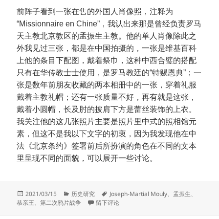
前阵子看到一张在售的外国人肖像照，注释为
“Missionnaire en Chine”，我认出来那是曾经负责罗马
天主教北京教区的孟振生主教。他的单人肖像除此之
外我见过三张，都是在中国拍摄的，一张是维基百科
上他的条目下配图，戴着祭巾，这种中西合璧的搭配
只有在华传教士士使用，是罗马教廷的“特赐恩典”；一
张是数年前朋友收藏的两本相册中的一张，穿着礼服
戴着主教礼帽；还有一张质量不好，再有就是这张，
戴着小圆帽，长及肘的披肩下方是蕾丝装饰的上衣。
我关注他的这几张照片主要是照片里中式的照相馆元
素，但这不是我以下文字的初衷，因为我发现他在中
法《北京条约》签署前后所扮演的角色在不同的文本
里呈现不同的面貌，可以展开一些讨论。
发
分
标
2021/03/15
历史研究
Joseph-Martial Mouly
、
孟振生
、
布
类
于孟振生主教的罗生门
签
恭亲王
、
第二次鸦片战争
留下评论
于