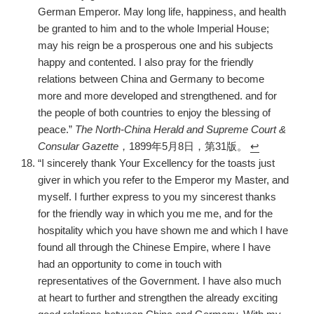
German Emperor. May long life, happiness, and health
be granted to him and to the whole Imperial House;
may his reign be a prosperous one and his subjects
happy and contented. I also pray for the friendly
relations between China and Germany to become
more and more developed and strengthened. and for
the people of both countries to enjoy the blessing of
peace.”
The North-China Herald and Supreme Court &
Consular Gazette
，1899年5月8日，第31版。
↩︎
“I sincerely thank Your Excellency for the toasts just
giver in which you refer to the Emperor my Master, and
myself. I further express to you my sincerest thanks
for the friendly way in which you me me, and for the
hospitality which you have shown me and which I have
found all through the Chinese Empire, where I have
had an opportunity to come in touch with
representatives of the Government. I have also much
at heart to further and strengthen the already exciting