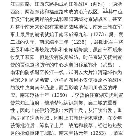
江西西路、江西东路构成的江淮战区（两淮）；两浙
11
西路、两浙东路和福建路构成的沿海战区。
其中位
于汉江北南两岸的樊城和襄阳两城对京湖战区，甚至
对整个南宋来说都有重要的战略地位，南宋王朝在军
事上最后的崩溃就始于南宋咸淳九年（1273）樊、襄
二城的失守。南宋端平三年（1236），襄阳北军主将
王旻和李伯渊烧毁城郭和仓库后降蒙，虽然宋军后来
收复了襄阳，但是没有恢复城防。时任京湖安抚制置
使的贾似道将防守的中心从襄阳移至鄂州（武昌），
南宋的防线退至长江一线，试图以大片淮河流域作为
蒙宋之间的隔离带，这样的布局不仅使得原本的战区
防线中央向南宋凸进，而且影响了与四川战区的呼
应。南宋淳祐十年（1250），李曾伯任京湖安抚制置
使兼知江陵府，他清楚地认识到樊、襄二城的重要
性，因此上任伊始便派出六百士兵，从江陵出发，重
新占据了这两座城，同时上书朝廷请求重建。在次年
获得批准后，筹集了士兵、战船和粮草，经过短短数
月的抢修重建了城防。南宋宝祐元年（1253），蒙军