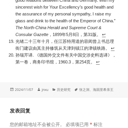
good relations between China and Germany. With my
sincerest wish for Your Excellency’s good health and
the assurance of my personal sympathy, I raise my
glass and drink to the health of the Emperor of China.”
The North-China Herald and Supreme Court &
Consular Gazette
，1899年5月8日，第31版。
↩︎
光绪二十三年十月，任江苏特用道的容闳曾上书总理
衙门建议由其主持修筑从天津到镇江的津镇铁路。
↩︎
孙瑞芹译. 《德国外交文件有关中国交涉史料选译》，
第一卷，商务印书馆，1960.3，第254页。
↩︎
发
作
分
标
2024/11/07
jnxu
历史研究
张之洞
、
海因里希亲王
布
者
类
签
于
发表回复
您的邮箱地址不会被公开。
必填项已用
*
标注