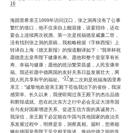
16
海因里希亲王1899年访问汉口，张之洞再没有了公事
繁忙的借口，他不仅亲自上舰迎接，设宴招待，还在
宴会上连续两次祝酒。第一次是祝福德皇威廉二世，
没有找到张之洞的原稿，我粗略根据《字林西报》上
转译自上海《德文新报》的报道翻译如下：“我举杯祝
愿德意志皇帝陛下健康长寿。愿他和整个皇室享有长
寿、幸福与健康；愿他的统治繁荣昌盛，人民安康幸
福。我还祈愿中德两国的友好关系日益发展壮大，两
17
国人民共享和平的福祉。”
第二次则是祝福海因里希
亲王：“诚挚地欢迎亲王殿下莅临我治下的省份，我深
感荣幸。长久以来，我便听闻过亲王殿下的杰出品德
和辉煌成就。您在此次东方之行中必会见证大清帝国
在与友好国家增进关系、促进互信方面的真诚努力。
我深信，亲王殿下必定能在中国与其他国家的政治关
系发展过程中，明辨是非，洞察真相。届时，您将能
够向德国皇帝陛下呈交相关陈述，推动中德之间的良