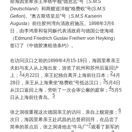
命海因里希亲王率铁甲舰“德意志”号（
S.M.S
Deutschland
）和两艘巡洋舰“格费欧”号(
S.M.S
Gefion
)、“奥古斯塔皇后”号（
S.M.S Kaiserin
Augusta
）前往胶州湾向清政府施压。1898年3月6
日，由李鸿章和翁同龢代表清政府与德国公使海靖
（Edmund Friedrich Gustav Freiherr von Heyking）
签订了《中德胶澳租借条约》。
在访问汉口之前的1899年4月15-19日，海因里希亲王
夫妇与友人从上海出发，游览了杭州和苏州后返回沪
1
2
上；
4月22日，亲王妃独自离开上海前往日本；
4月
3
28日，亲王从上海乘坐“格费欧”号抵达汉口；
5月4日
4
从汉口返回上海，旁听了一次会审公廨的庭审；
5月5
5
日从上海前往青岛。
6
张之洞很重视这次德国亲王的访问，亲自上舰迎接；
次日，海因里希亲王赴武昌的总督府回拜，在品尝了
7
简单的茶点后，张之洞请他去“牛马厂”
观看了新军的