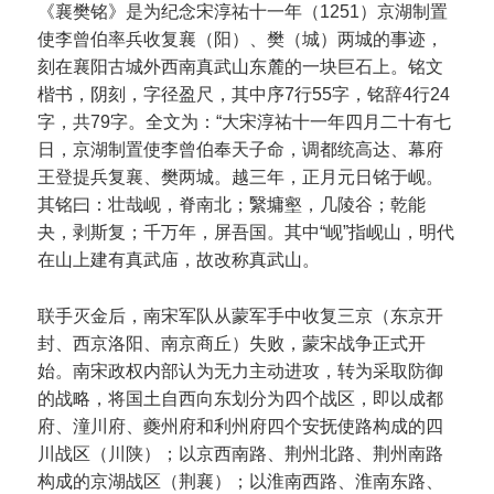
《襄樊铭》是为纪念宋淳祐十一年（1251）京湖制置
使李曾伯率兵收复襄（阳）、樊（城）两城的事迹，
刻在襄阳古城外西南真武山东麓的一块巨石上。铭文
楷书，阴刻，字径盈尺，其中序7行55字，铭辞4行24
字，共79字。全文为：“大宋淳祐十一年四月二十有七
日，京湖制置使李曾伯奉天子命，调都统高达、幕府
王登提兵复襄、樊两城。越三年，正月元日铭于岘。
其铭曰：壮哉岘，脊南北；繄墉壑，几陵谷；乾能
夬，剥斯复；千万年，屏吾国。其中“岘”指岘山，明代
在山上建有真武庙，故改称真武山。
联手灭金后，南宋军队从蒙军手中收复三京（东京开
封、西京洛阳、南京商丘）失败，蒙宋战争正式开
始。南宋政权内部认为无力主动进攻，转为采取防御
的战略，将国土自西向东划分为四个战区，即以成都
府、潼川府、夔州府和利州府四个安抚使路构成的四
川战区（川陕）；以京西南路、荆州北路、荆州南路
构成的京湖战区（荆襄）；以淮南西路、淮南东路、