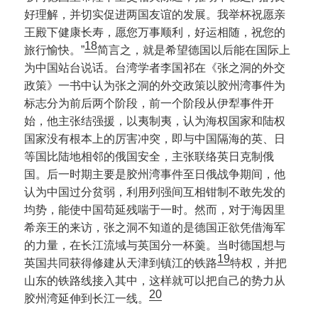
好理解，并切实促进两国友谊的发展。我举杯祝愿亲
王殿下健康长寿，愿您万事顺利，好运相随，祝您的
18
旅行愉快。”
简言之，就是希望德国以后能在国际上
为中国站台说话。台湾学者李国祁在《张之洞的外交
政策》一书中认为张之洞的外交政策以胶州湾事件为
标志分为前后两个阶段，前一个阶段从伊犁事件开
始，他主张结强援，以夷制夷，认为海权国家和陆权
国家没有根本上的厉害冲突，即与中国隔海的英、日
等国比陆地相邻的俄国安全，主张联络英日克制俄
国。后一时期主要是胶州湾事件至日俄战争期间，他
认为中国过分贫弱，利用列强间互相钳制不敢先发的
均势，能使中国苟延残喘于一时。然而，对于海因里
希亲王的来访，张之洞不知道的是德国正欲凭借海军
的力量，在长江流域与英国分一杯羹。当时德国想与
19
英国共同获得修建从天津到镇江的铁路
特权，并把
山东的铁路线接入其中，这样就可以把自己的势力从
20
胶州湾延伸到长江一线。