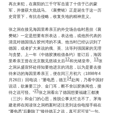
再次来犯，在襄阳的三千守军击退了十倍于己的蒙
军，并缴获大批战马。《襄樊铭》正是诞生于这一历
史背景下，有抗击侵略，收复失地的精神意义。
张之洞在接见海因里希亲王的外交场合临时悬挂《襄
樊铭》一定是想要有所表达，表达他，或他所代表的
清流对德国强占胶州湾的不满。他当时已经认识到了
德国，或者扩大来说的俄、英、法等列强国家的无理
与贪婪。上一年《中德胶澳租借条约》签订后，海因
12
13
里希亲王曾在北京觐见慈禧太后
和光绪皇帝。
张
之洞从盛宣怀处得知要他进京的消息，以为是要去接
待来访的海因里希亲王，便在闰三月初六（1898年4
14
月26日）回电说：“屡电悉，德王
赴闽，乃看中国好
说话，欲兼要三沙、金门耳，断不舍以胶换闽也，接
15
待之说可怪。”
张之洞看出了德国想要福建三都澳
（三沙）和金门的心思，推脱公事太忙去不了。茅海
建老师在阅读张之洞档案时还注意到这份电报手稿在
“屡电悉”后删除了“接待德王之说，真可尼可笑”一句。