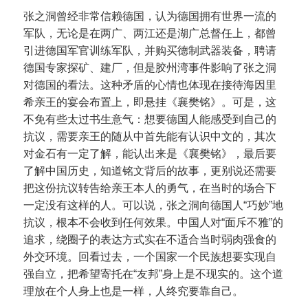
张之洞曾经非常信赖德国，认为德国拥有世界一流的
军队，无论是在两广、两江还是湖广总督任上，都曾
引进德国军官训练军队，并购买德制武器装备，聘请
德国专家探矿、建厂，但是胶州湾事件影响了张之洞
对德国的看法。这种矛盾的心情也体现在接待海因里
希亲王的宴会布置上，即悬挂《襄樊铭》。可是，这
不免有些太过书生意气：想要德国人能感受到自己的
抗议，需要亲王的随从中首先能有认识中文的，其次
对金石有一定了解，能认出来是《襄樊铭》，最后要
了解中国历史，知道铭文背后的故事，更别说还需要
把这份抗议转告给亲王本人的勇气，在当时的场合下
一定没有这样的人。可以说，张之洞向德国人“巧妙”地
抗议，根本不会收到任何效果。中国人对“面斥不雅”的
追求，绕圈子的表达方式实在不适合当时弱肉强食的
外交环境。回看过去，一个国家一个民族想要实现自
强自立，把希望寄托在“友邦”身上是不现实的。这个道
理放在个人身上也是一样，人终究要靠自己。