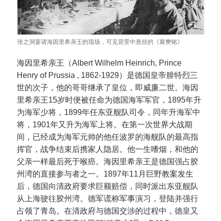
张之洞宴请海因里希亲王的现场，可见背景中悬挂的《襄樊铭》
海因里希亲王（Albert Wilhelm Heinrich, Prince
Henry of Prussia , 1862-1929）是德国皇帝腓特烈三
世的次子，他的哥哥继承了皇位，即威廉二世。海因
里希亲王15岁时便被任命为德国海军军官，1895年升
为海军少将，1899年任东亚舰队司令，同年升海军中
将，1901年又升为海军上将。在第一次世界大战期
间，已经成为海军元帅的他任波罗的海舰队的最高指
挥官，战争结束后携家人隐居。他一生嗜烟，和他的
父亲一样最后死于喉癌。海因里希亲王是德国强占胶
州湾的直接参与者之一。1897年11月巨野教案发生
后，德国向清政府要求巨额赔偿，同时派出东亚舰队
从上海驶往胶州湾。德军谎称军事演习，登陆并强行
占领了青岛。在清政府与德国交涉的过程中，德皇又