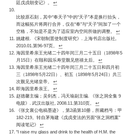
廷戊戌朝变记》。
↩︎
比较原石刻，其中“奉天子”中的“天子”本是换行抬头，
而这幅拓片将两行合并，仅在“奉”与“天子”间加了一个
空格，不知是不是为了适应室内空间所做的调整。
↩︎
姚建根. 《宋朝制置使制度研究》. 上海书店出版社,
2010.01.第96-97页。
↩︎
海因里希亲王光绪二十四年闰三月二十五日（1898年5
月15日）在颐和园乐寿堂觐见慈禧太后。
↩︎
海因里希亲王光绪二十四年闰三月二十五日和四月初
三（1898年5月22日）、初五（1898年5月24日）共三
次觐见光绪皇帝。
↩︎
即海因里希亲王。
↩︎
赵德馨主编；吴剑杰，冯天瑜副主编. 《张之洞全集 9
电牍》. 武汉出版社, 2008.11.第310页。
↩︎
《张文襄公电稿墨迹》，第2函第10册，所藏档号：甲
182-219。转自茅海建《戊戌变法的另面“张之洞档案”
阅读笔记》
↩︎
“I raise my glass and drink to the health of H.M. the