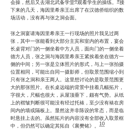
8
9
会操，然后又去湖北武备学堂
观看学生的操练。
接
下来的几天，海因里希亲王出席了在汉德侨组织的数
场活动，没有再与张之洞会面。
张之洞宴请海因里希亲王一行现场的照片我见过两
张，其中一张能看到大部分主宾和室内的布置，宴会
长桌背对门的一侧坐着中方人员，面向门的一侧坐着
德方人员，张之洞与海因里希亲王紧挨着坐在德方一
侧的中间；另一张是立体照片的形式，与上一张拍摄
位置相同，可能出自同一摄影师，但取景范围缩小到
只有张之洞和亲王两人。这里想讨论的是取景范围更
大的那张照片。在长桌远端的背景中挂着几幅拓片，
字很大，尺幅也很大，从屋顶垂下，颇有气势。从纸
上的褶皱判断很可能没有经过托裱，至少没有裱在房
间内的墙或隔板上。显然这并非陈设的常态，而是临
时悬挂上去的。虽然拓片的内容没有全部收入取景框
10
中，但仍然可以确定其拓自《襄樊铭》。