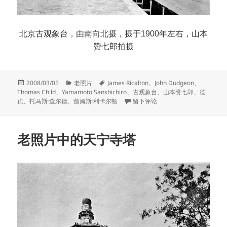
北京古观象台，由南向北摄，摄于1900年左右，山本
赞七郎拍摄
发
分
标
2008/03/05
老照片
James Ricalton
、
John Dudgeon
、
布
类
签
Thomas Child
、
Yamamoto Sanshichiro
、
古观象台
、
山本赞七郎
、
德
于
于老照片中的北京古观象台
贞
、
托马斯·查尔德
、
詹姆斯·利卡尔顿
留下评论
老照片中的天宁寺塔