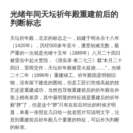
光绪年间天坛祈年殿重建前后的
判断标志
天坛祈年殿，北京的标志之一，始建于明永乐十八年
（1420年），历经500多年至今，遭受劫难无数，最
严重的一次就是光绪十五年（1889年）八月二十四日
被雷击中起火焚毁，《清实录·卷二七三》载“本月二十
四日，雷雨交作，天坛祈年殿被雷火延烧……”，光绪
二十二年（1896年）重建竣工。祈年殿因是明朝旧
物，没有留下建造的图纸，但是工匠们凭借高超的技
艺还是重建成功，当然也导致重建前后的祈年殿在外
形上稍有差异，其中最明显的特征就是重建后的祈年
殿“胖”了，但是这个“胖”只有在前后对比的时候才明
显，单看一张照近几日给一批老照片写说明文字，注
意到重建前后祈年殿几个重要的特征，可以作为判断
的标准。