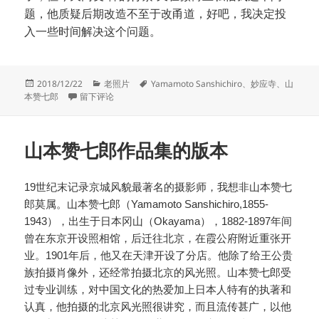
题，他质疑后期改造不至于改甬道，好吧，我决定投
入一些时间解决这个问题。
发
分
标
2018/12/22
老照片
Yamamoto Sanshichiro
、
妙应寺
、
山
布
于哪座庙的照片
类
签
本赞七郎
留下评论
于
山本赞七郎作品集的版本
19世纪末记录京城风貌最著名的摄影师，我想非山本赞七
郎莫属。山本赞七郎（Yamamoto Sanshichiro,1855-
1943），出生于日本冈山（Okayama），1882-1897年间
曾在东京开设照相馆，后迁往北京，在霞公府附近重张开
业。1901年后，他又在天津开设了分店。他除了给王公贵
族拍摄肖像外，还经常拍摄北京的风光照。山本赞七郎受
过专业训练，对中国文化的热爱加上日本人特有的执著和
认真，他拍摄的北京风光照很讲究，而且流传甚广，以他