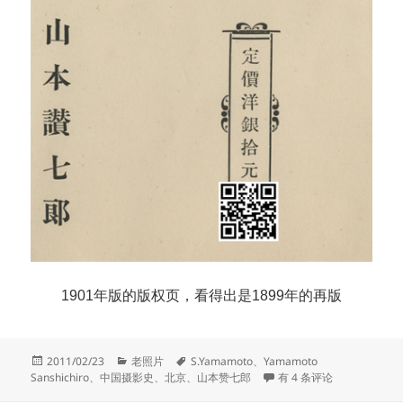
1901年版的版权页，看得出是1899年的再版
发
分
标
2011/02/23
老照片
S.Yamamoto
、
Yamamoto
布
类
签
山本赞七郎作品集的版本
Sanshichiro
、
中国摄影史
、
北京
、
山本赞七郎
有 4 条评论
于