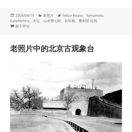
发
分
标
2008/04/19
老照片
Felice Beato
、
Yamamoto
布
类
签
Sanshichiro
、
天坛
、
山本赞七郎
、
祈年殿
、
费利茨·比托
于
于光绪年间天坛祈年殿重建前后的判断标志
留下评论
老照片中的北京古观象台