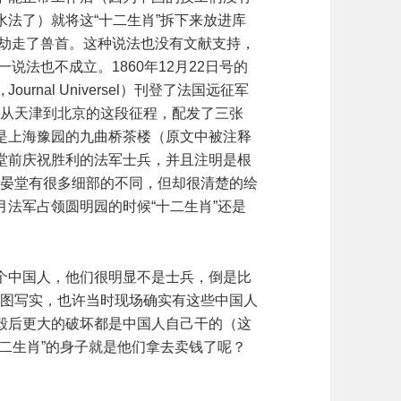
法了）就将这“十二生肖”拆下来放进库
房劫走了兽首。这种说法也没有文献支持，
说法也不成立。1860年12月22日号的
 Journal Universel）刊登了法国远征军
军从天津到北京的这段征程，配发了三张
是上海豫园的九曲桥茶楼（原文中被注释
堂前庆祝胜利的法军士兵，并且注明是根
海晏堂有很多细部的不同，但却很清楚的绘
0月法军占领圆明园的时候“十二生肖”还是
个中国人，他们很明显不是士兵，倒是比
草图写实，也许当时现场确实有这些中国人
毁后更大的破坏都是中国人自己干的（这
二生肖”的身子就是他们拿去卖钱了呢？