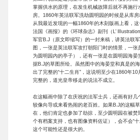
掌握供水的原理，在发生机械故障后就不再施行水
房。1860年英法联军洗劫圆明园的时候是从库
从我最近发现的一幅1860年的木刻版画上看，这一
法国《画报》的《环球杂志》副刊（L’ Illustration,
军官B.J（原文即缩写）的一封来稿，讲英法联
图，一张是英法联军攻打朝阳门时的情景，一张
为圆明园内的亭子），还有一张是在圆明园海晏
据B.J的草图所绘。虽然图中的海晏堂和真是的
出了完整的“十二生肖”，这说明至少在1860年1
完整的，道光皇帝移走的说法不成立。
在这幅画中除了在庆祝的法军士兵，还画有好几
较像向导或来看热闹的老百姓。如果B.J的这幅
在，他们肯定也参加了劫掠，至少圆明园在被焚
个有档案支持，也有图像资料佐证），会不会“十
这个可能性还是很大的。