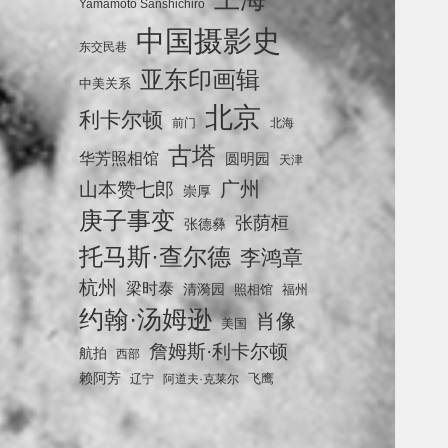
Yamamoto Sanshichiro
中国摄影史
东交民巷
亚东印画辑
中美关系
北京
利卡尔顿
前门
北海
古塔
华芳照相馆
圆明园
天津
广州
山本赞七郎
崇厚
庚子事变
张荫桓
张德彝
托马斯·查尔德
李鸿章
杭州
梁时泰
清漪园
照相馆
福州
约翰·汤姆逊
肖像
美国
詹姆斯·利卡尔顿
航拍
西部
赖阿芳
飞鹰
辽宁
阿道夫·克莱尔