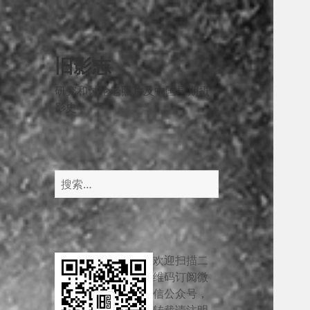
旧影志
研究和讨论老照片及中国早期摄
影史
搜
索：
欢迎扫描二
维码订阅微
信公众号，