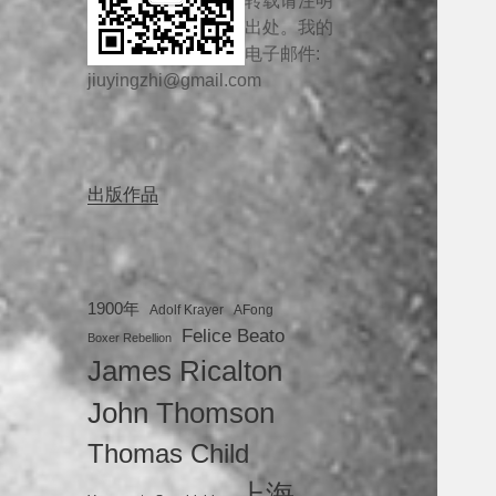
转载请注明
出处。我的
电子邮件:
jiuyingzhi@gmail.com
出版作品
1900年
Adolf Krayer
AFong
Felice Beato
Boxer Rebellion
James Ricalton
John Thomson
Thomas Child
上海