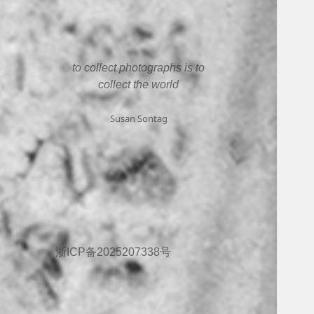
to collect photographs is to
collect the world
Susan Sontag
浙ICP备2025207338号