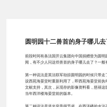
圆明园十二兽首的身子哪儿去
前段时间有条法国开云集团向中国捐赠曾为圆明
闻，有不少人问这些兽首的身子哪儿去了？一般
第一种说法是英法联军劫掠圆明园的时候只带走了
设西苑海晏堂时重新利用了，即西苑海晏堂前执电
文献支持，其次，从现存的影像资料看，慈禧这版
当年西洋楼海晏堂前的版本。
第二种说法是道光皇帝很节省，在西洋楼的水法