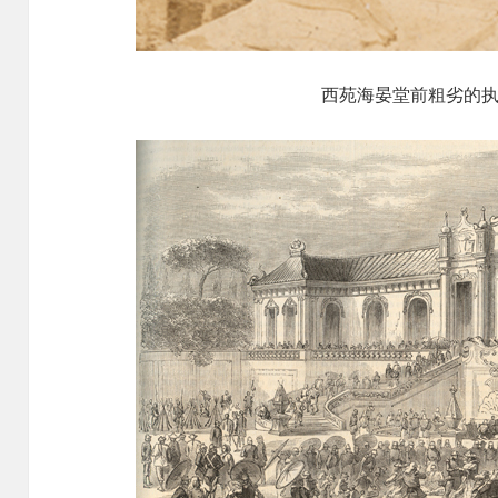
西苑海晏堂前粗劣的执