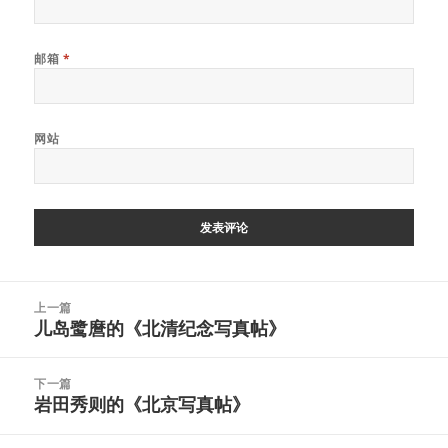
邮箱
*
网站
文
上一篇
章
儿岛鹭麿的《北清纪念写真帖》
上
导
篇
航
文
下一篇
章：
岩田秀则的《北京写真帖》
下
篇