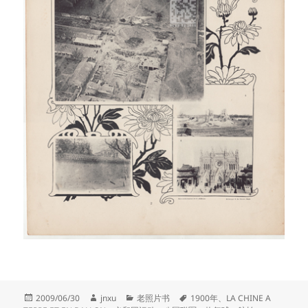
发
作
分
标
2009/06/30
jnxu
老照片书
1900年
、
LA CHINE A