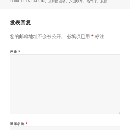
布
者
类
签
TERRE ET EN BALLON
、
义和团运动
、
八国联军
、
热气球
、
航拍
于
发表回复
您的邮箱地址不会被公开。
必填项已用
*
标注
评论
*
显示名称
*