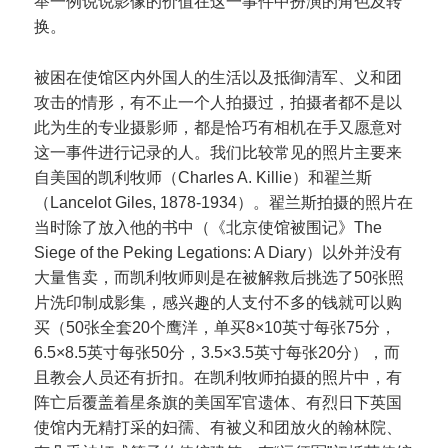
举一例说说影像的价值在这一事件中扮演的角色及转
换。
被困在使馆区内外国人的生活以及抵御清军、义和团
攻击的情形，有不止一个人拍摄过，拍摄者都不是以
此为生的专业摄影师，都是恰巧有相机在手又愿意对
这一事件进行记录的人。我们比较常见的照片主要来
自美国的凯利牧师（Charles A. Killie）和翟兰斯
（Lancelot Giles, 1878-1934）。翟兰斯拍摄的照片在
当时除了放入他的书中（《北京使馆被围记》The
Siege of the Peking Legations: A Diary）以外并没有
大量售卖，而凯利牧师则是在被解救后挑选了50张照
片洗印制成影集，感兴趣的人支付不多的钱就可以购
买（50张全套20个鹰洋，单买8×10英寸每张75分，
6.5×8.5英寸每张50分，3.5×3.5英寸每张20分），而
且教会人员还有折扣。在凯利牧师拍摄的照片中，有
阵亡后覆盖着星条旗的美国军官遗体、有烈日下英国
使馆内无精打采的妇孺、有被义和团放火的翰林院、