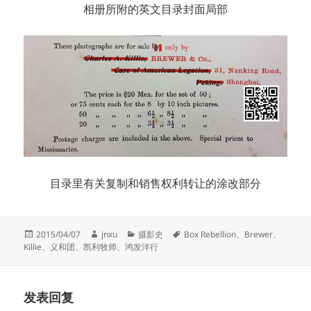
相册所附的英文目录封面局部
目录里有关复制和销售权利转让的涂改部分
发
作
分
标
2015/04/07
jnxu
摄影史
Box Rebellion
、
Brewer
、
布
者
类
签
Killie
、
义和团
、
凯利牧师
、
鸿发洋行
于
发表回复