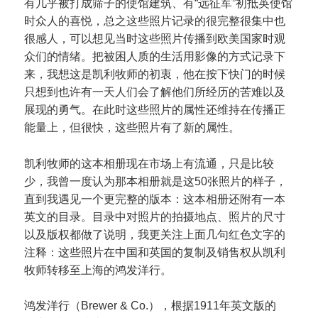
有几乎被打成筛子的使馆建筑、有“远征军”初抵英使馆
时众人的喜悦，总之这些照片记录的很完整很集中也
很感人，可以想见当时这些照片传播到欧美国家时观
众们的情绪。把被困人质的生活用影像的方式记录下
来，我想这是凯利牧师的初衷，他在按下快门的时候
只想到也许有一天人们会了解他们所经历的苦难以及
展现的勇气。在此时这些照片的属性还维持在传播正
能量上，但很快，这些照片有了新的属性。
凯利牧师的这本相册现在市场上有流通，只是比较
少，我曾一度认为那本相册就是这50张照片的样子，
直到我遇见一个更完整的版本：这本相册还附有一本
英文的目录。目录中对照片的拍摄地点、照片的尺寸
以及版权都做了说明，我更关注上面几句红色文字的
注释：这些照片在中国和英国的复制及销售权从凯利
牧师转移至上海的鸿发洋行。
鸿发洋行（Brewer & Co.），根据1911年英文版的