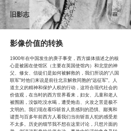
旧影志
菜单和
挂件
影像价值的转换
1900年在中国发生的庚子事变，西方媒体描述之的核
心是被困在使馆区（主要在英国使馆内）和北堂的神
父、修女、信徒们是如何被解救的，我们所说的“八国
联军”对他们来说是前往北京解救同胞的“远征军”。人
道主义的精神和保护人权的行动，这符合现代社会的
价值观，在当时的西方世界看来，妇女、儿童和老人
被围困，没饭吃没水喝，遭受炮击、火攻之苦是极不
文明的。我们现在看IS斩首人质感到的恐惧、鄙夷和
谴责与百多年前西方人看我们当街斩首人犯的感受差
不太多。历史的细节我不想在这里讨论，只想片面的