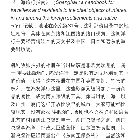
《上海旅行指南》（
Shanghai : a handbook for
travellers and residents to the chief objects of interest
in and around the foreign settlements and native
city
）记载，地址在南京路31号，这和那份目录中的地
址相符，具体在南京路和江西路的路口拐角。这间洋
行主要经营精装本的英文书及中国、日本和远东的重
要出版物。
凯利牧师拍摄的相册在当时应该是非常受欢迎的，属
于“重要出版物”，鸿发洋行一定是颇有远见地看到其中
的价值，获得了这本相册在中国和英国复制、销售的
权利。在鸿发洋行这里，这些影像又被附加了一份商
品的属性，成为商人赚钱的工具。像当时的上海，以
及广州、厦门这样开放比较早的城市，大家可能都比
较现实，没有那么“讲政治”，否则也不会在义和团席卷
北方的时候两江总督刘坤一、湖广总督张之洞、两广
总督李鸿章、邮政大臣盛宣怀、山东巡抚袁世凯、闽
浙总督许应骙商量出个《东南互保条约》，当然这和