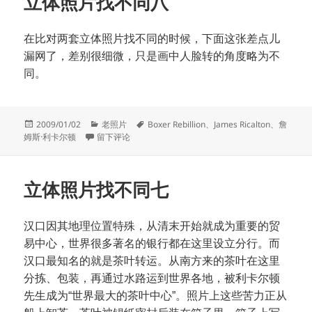
立体照片找不同八
在比对两套立体照片找不同的时候，下面这张差点儿
漏网了，差别很细微，只是画中人脸转的角度略为不
同。
发
分
标
2009/01/02
老照片
Boxer Rebillion
、
James Ricalton
、
詹
布
于立体照片找不同八
类
签
姆斯·利卡尔顿
留下评论
于
立体照片找不同七
汉口因其地理位置特殊，从清末开始就成为重要的贸
易中心，世界很多著名的银行都在这里设立分行。而
汉口最知名的就是茶叶转运。从南方来的茶叶在这里
分拣、包装，再通过水路运到世界各地，被利卡尔顿
先生成为“世界最大的茶叶中心”。照片上这些苦力正从