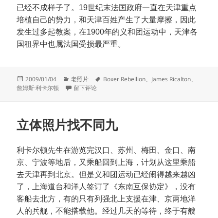
已经不成样子了。19世纪末法国政府一直在天津重点
培植自己的势力，和天津百姓产生了大量摩擦，因此
发生过多起教案，在1900年的义和团运动中，天津各
国租界中也属法国受损最严重。
发
分
标
2009/01/04
老照片
Boxer Rebellion
、
James Ricalton
、
布
类
于立体照片找不同十
签
詹姆斯·利卡尔顿
留下评论
于
立体照片找不同九
利卡尔顿先生在游览完汉口、苏州、梅田、金口、南
京、宁波等地后，又乘船回到上海，计划从这里乘船
去天津再到北京。但是义和团运动已经闹得越来越凶
了，上海道台和洋人签订了《东南互保协定》，没有
客船去北方，有的只有列强北上支援在津、京两地洋
人的兵舰，不能搭载他。经过几天的等待，终于有艘