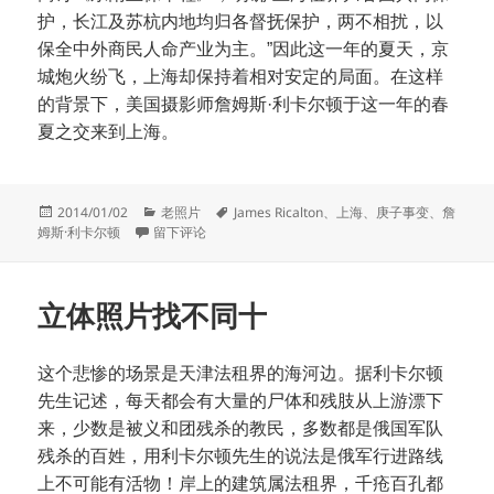
护，长江及苏杭内地均归各督抚保护，两不相扰，以
保全中外商民人命产业为主。”因此这一年的夏天，京
城炮火纷飞，上海却保持着相对安定的局面。在这样
的背景下，美国摄影师詹姆斯·利卡尔顿于这一年的春
夏之交来到上海。
发
分
标
2014/01/02
老照片
James Ricalton
、
上海
、
庚子事变
、
詹
布
于1900年上海的三个瞬间
类
签
姆斯·利卡尔顿
留下评论
于
立体照片找不同十
这个悲惨的场景是天津法租界的海河边。据利卡尔顿
先生记述，每天都会有大量的尸体和残肢从上游漂下
来，少数是被义和团残杀的教民，多数都是俄国军队
残杀的百姓，用利卡尔顿先生的说法是俄军行进路线
上不可能有活物！岸上的建筑属法租界，千疮百孔都