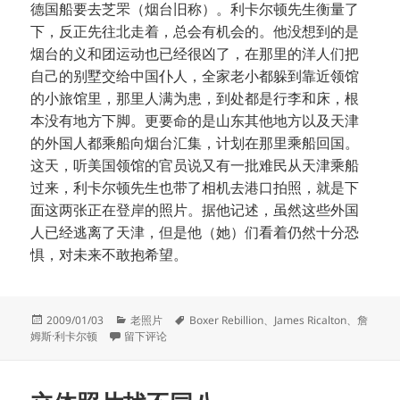
德国船要去芝罘（烟台旧称）。利卡尔顿先生衡量了
下，反正先往北走着，总会有机会的。他没想到的是
烟台的义和团运动也已经很凶了，在那里的洋人们把
自己的别墅交给中国仆人，全家老小都躲到靠近领馆
的小旅馆里，那里人满为患，到处都是行李和床，根
本没有地方下脚。更要命的是山东其他地方以及天津
的外国人都乘船向烟台汇集，计划在那里乘船回国。
这天，听美国领馆的官员说又有一批难民从天津乘船
过来，利卡尔顿先生也带了相机去港口拍照，就是下
面这两张正在登岸的照片。据他记述，虽然这些外国
人已经逃离了天津，但是他（她）们看着仍然十分恐
惧，对未来不敢抱希望。
发
分
标
2009/01/03
老照片
Boxer Rebillion
、
James Ricalton
、
詹
布
于立体照片找不同九
类
签
姆斯·利卡尔顿
留下评论
于