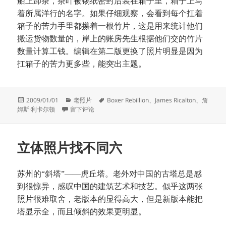
船上卸茶，茶叶被锡纸密封后装在箱子里，箱子上写
着所属洋行的名字。如果仔细观察，会看到每个扛着
箱子的苦力手里都攥着一根竹片，这是用来统计他们
搬运货物数量的，岸上的账房先生根据他们交的竹片
数量计算工钱。编辑在第二版更换了照片明显是因为
扛箱子的苦力更多些，能突出主题。
发
分
标
2009/01/01
老照片
Boxer Rebillion
、
James Ricalton
、
詹
布
于立体照片找不同七
类
签
姆斯·利卡尔顿
留下评论
于
立体照片找不同六
苏州的“斜塔”——虎丘塔。老外对中国的古塔总是感
到很惊异，感叹中国的建筑艺术和技艺。似乎这两张
照片很难取舍，老版本的显得高大，但是新版本能把
塔显示全，而且倾斜的效果更明显。