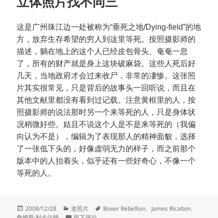
立体照片找不同三
这是广州珠江边一处被称为“垂死之地/Dying-field”的地
方，放弃生存希望的穷人到这里等死。按照摄影师的
描述，躺在地上的这个人已经皮包骨头、奄奄一息
了，所有的财产就是身上这块破麻袋。这些人死后好
几天，当地政府才会过来收尸，非常的凄惨。这张照
片其实很常见，只是背后的故事头一回听说，而且在
其他文献里都没有看到过记载。注意黄框里的人，按
照摄影师的说法那时另一个来等死的人，只是身体状
况稍微好些。姑且不说这个人是不是来等死的（我偏
向认为不是），编辑为了表现那人的精神面貌，选择
了一张低下头的，好像虚弱无力的样子，而之前那个
版本中的人抬着头，似乎还有一些好奇心，不像一个
等死的人。
发
分
标
2008/12/28
老照片
Boxer Rebellion
、
James Ricalton
、
布
类
于立体照片找不同三
签
詹姆斯·利卡尔顿
留下评论