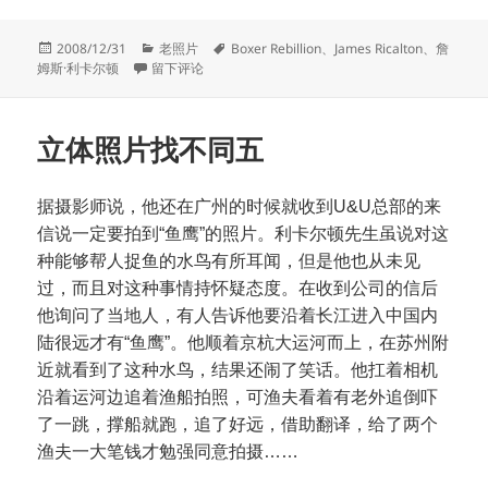
发
分
标
2008/12/31
老照片
Boxer Rebillion
、
James Ricalton
、
詹
布
于立体照片找不同六
类
签
姆斯·利卡尔顿
留下评论
于
立体照片找不同五
据摄影师说，他还在广州的时候就收到U&U总部的来
信说一定要拍到“鱼鹰”的照片。利卡尔顿先生虽说对这
种能够帮人捉鱼的水鸟有所耳闻，但是他也从未见
过，而且对这种事情持怀疑态度。在收到公司的信后
他询问了当地人，有人告诉他要沿着长江进入中国内
陆很远才有“鱼鹰”。他顺着京杭大运河而上，在苏州附
近就看到了这种水鸟，结果还闹了笑话。他扛着相机
沿着运河边追着渔船拍照，可渔夫看着有老外追倒吓
了一跳，撑船就跑，追了好远，借助翻译，给了两个
渔夫一大笔钱才勉强同意拍摄……