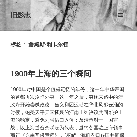
旧影志
菜单和
挂件
标签：
詹姆斯·利卡尔顿
1900年上海的三个瞬间
1900年对中国是个值得记忆的年份，这一年中华帝国
的首都再次沦陷外夷，这一年之后，穷途末路中的清
政府开始尝试政改。当义和团运动在华北风起云涌的
时候，饱受天平天国摧残的江南士绅决议共同维护上
海的稳定，避免列强借口入侵；及清帝对十一国宣
战，以上海道台余联沅为代表，邀约各国驻上海领事
商订《东南互保章程》，明确“上海租界归各国共同保