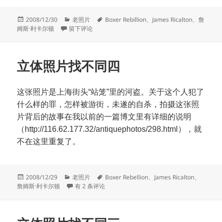
发
分
标
2008/12/30
老照片
Boxer Rebillion
、
James Ricalton
、
詹
布
于立体照片找不同五
类
签
姆斯·利卡尔顿
留下评论
于
立体照片找不同四
这张照片是上海街头“站笼”里的河盗。关于这个人犯了
什么样的罪，怎样被游街，未遂的自杀，拍摄这张照
片背后的故事在我以前的一篇博文里有详细的说明
（http://116.62.177.32/antiquephotos/298.html），就
不在这里重复了。
发
分
标
2008/12/29
老照片
Boxer Rebellion
、
James Ricalton
、
布
类
立体照片找不同四
签
詹姆斯·利卡尔顿
有 2 条评论
于