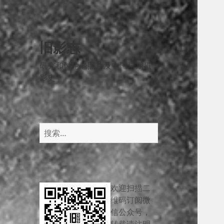
旧影志
研究和讨论老照片及中国早期摄
影史
搜
索：
欢迎扫描二
维码订阅微
信公众号，