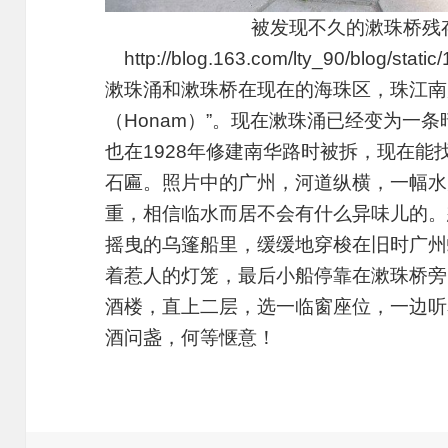
被发现不久的漱珠桥残
http://blog.163.com/lty_90/blog/sta
漱珠涌和漱珠桥在现在的海珠区，珠江南
（Honam）”。现在漱珠涌已经变为一
也在1928年修建南华路时被拆，现在能
石匾。照片中的广州，河道纵横，一幅水
重，相信临水而居不会有什么异味儿的。
摇曳的乌篷船里，缓缓地穿梭在旧时广州
着惹人的灯笼，最后小船停靠在漱珠桥旁
酒楼，直上二层，选一临窗座位，一边听
酒问盏，何等惬意！