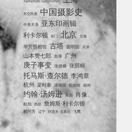
Yamamoto Sanshichiro
中国摄影史
东交民巷
亚东印画辑
中美关系
北京
利卡尔顿
前门
北海
古塔
华芳照相馆
圆明园
天津
广州
山本赞七郎
崇厚
庚子事变
张荫桓
张德彝
托马斯·查尔德
李鸿章
杭州
梁时泰
清漪园
照相馆
福州
约翰·汤姆逊
肖像
美国
詹姆斯·利卡尔顿
航拍
西部
赖阿芳
飞鹰
辽宁
阿道夫·克莱尔