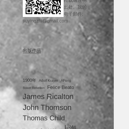
转载请注明
出处。我的
电子邮件:
jiuyingzhi@gmail.com
出版作品
1900年
Adolf Krayer
AFong
Felice Beato
Boxer Rebellion
James Ricalton
John Thomson
Thomas Child
上海