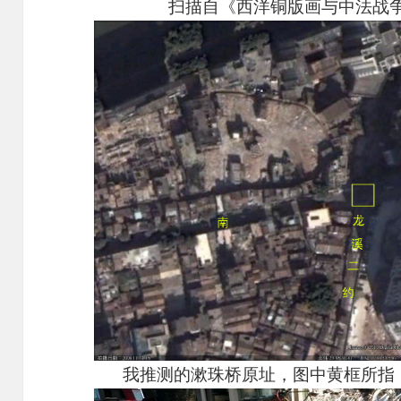
扫描自《西洋铜版画与中法战争
我推测的漱珠桥原址，图中黄框所指