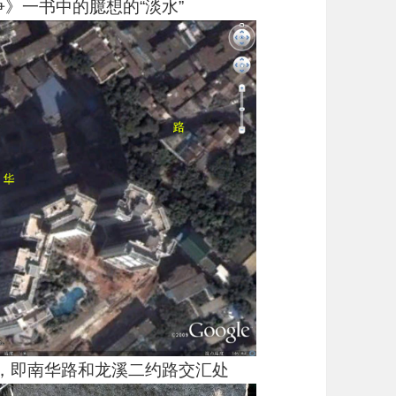
》一书中的臆想的“淡水”
，即南华路和龙溪二约路交汇处