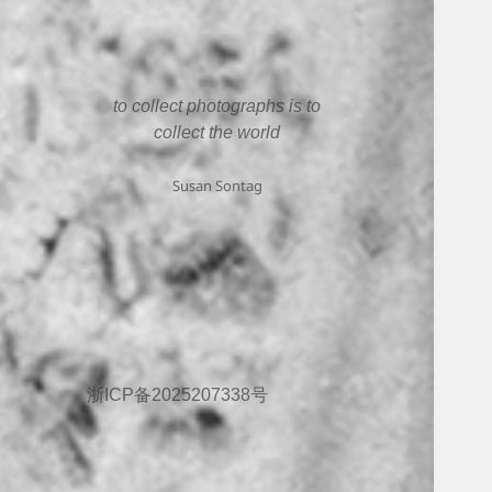
to collect photographs is to
collect the world
Susan Sontag
浙ICP备2025207338号