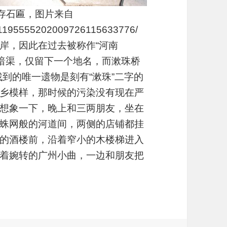
存石匾，图片来自
tic/1195555202009726115633776/
岸，因此在过去被称作“河南
条暗渠，仅留下一个地名，而漱珠桥
找到的唯一遗物是刻有“漱珠”二字的
乡模样，那时候的污染没有现在严
想象一下，晚上和三两朋友，坐在
蛛网般的河道间，两侧的店铺都挂
的酒楼前，沿着窄小的木楼梯进入
着婉转的广州小曲，一边和朋友把