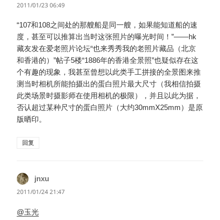
道：
2011/01/23 06:49
“107和108之间处的那艘船是同一艘，如果能知道船的速
度，甚至可以推算出当时这张照片的曝光时间！”——hk
藏友发在爱老照片论坛“也来秀秀我的老照片藏品（北京
和香港的）”帖子5楼“1886年的香港全景照”也疑似存在这
个有趣的现象，我甚至曾想以此类手工拼接的全景图来推
测当时相机所能拍摄出的蛋白照片最大尺寸（我相信拍摄
此类场景时摄影师在使用相机的极限），并且以此为据，
否认超过某种尺寸的蛋白照片（大约30mmX25mm）是原
版晒印。
回复
jnxu
说
道：
2011/01/24 21:47
@玉光