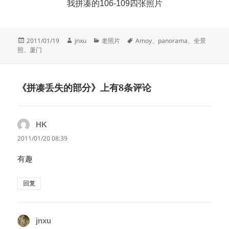
我拼凑的106-109四张照片
发
作
分
标
2011/01/19
jnxu
老照片
Amoy
、
panorama
、
全景
布
者
类
签
照
、
厦门
于
《拼凑丢失的部分》上有8条评论
HK
说
道：
2011/01/20 08:39
有趣
回复
jnxu
说