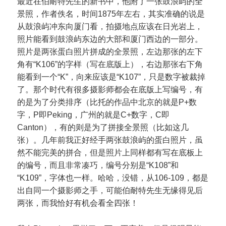
最近在伯耐特先生的新书中，他附了一张鼓浪屿的全
景照，作者佚名，时间1875年左右，其实准确的说是
从鼓浪屿冲东向厦门看，拍摄地点应该在日光岩上，
照片能看到鼓浪屿东边的大部和厦门西边的一部分。
照片是两张蛋白照片拼成的全景照，左边那张的左下
角有“K106”的字样（写在底版上），右边那张右下角
能看到一个“K”，向来应该是“K107”，只是数字被裁掉
了。那个时代有很多摄影师都会在底版上写编号，有
的是为了分类排序（比托的作品中北京的就是P+数
字，P即Peking，广州的就是C+数字，C即
Canton），有的则是为了拼接全景照（比如这几
张）。几年前我正好经手两张鼓浪屿的蛋白照片，虽
然不能完美的拼合，但是照片上同样都有写在底板上
的编号，而且非常凑巧，编号分别是“K108”和
“K109”，字体也一样。哈哈，没错，从106-109，都是
出自同一个摄影师之手，可能伯耐特先生无缘得见后
两张，而我恰好有机会看全四张！