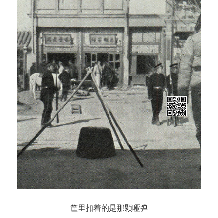
筐里扣着的是那颗哑弹