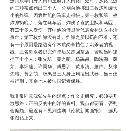
进到东华门外大街和王府井大街路口处时，从路北边
的三顺茶点跑出三个人，分别向他掷出三枚炼乳罐大
小的炸弹，因袁世凯的马车走得快，第一枚和第二枚
炸弹扔晚了，落在马车后，炸伤了袁的卫队和马匹，
有二十多人受伤，其中他的侍卫管代袁金标送医不治
身亡；第三枚炸弹没有炸。炸弹之所以扔的不准，还
有一个原因是路边有个木质岗亭挡住了刺杀者的视
线。三名刺杀者扔完炸弹后又跑回茶店，警察当即逮
捕了十个人：张先培、黄之萌、杨禹昌、陶鸿源、薛
荣、李怀莲、许同华、傅思训、黄永清、萧声。从张
先培、黄之萌、杨禹昌三人身上均搜出武器，当日便
被行刑，其余七人被法国记者保释。
我非常同意沈弘先生的观点：作文史研究，必须要开
放思路，正的反的中的洋的资料、观点都要看，否则
会偏颇。最近有幸见到这期《伦敦新闻画报》，选几
张图贴上来。