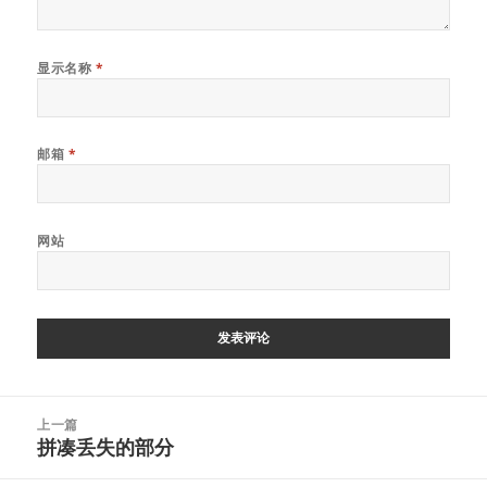
显示名称
*
邮箱
*
网站
文
上一篇
章
拼凑丢失的部分
上
导
篇
航