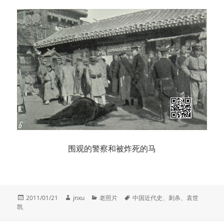
围观的警察和被炸死的马
发
作
分
标
2011/01/21
jnxu
老照片
中国近代史
、
刺杀
、
袁世
布
者
类
签
凯
于