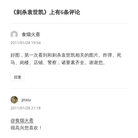
《刺杀袁世凯》上有6条评论
食烟火斋
说
道：
2011/01/28 19:54
好图，第一次看到和刺杀袁世凯相关的图片。炸弹、死
马、岗楼、店铺、警察，诸要素齐全。谢谢您。
回复
jnxu
说
道：
2011/01/28 21:18
@食烟火斋
很高兴您喜欢！