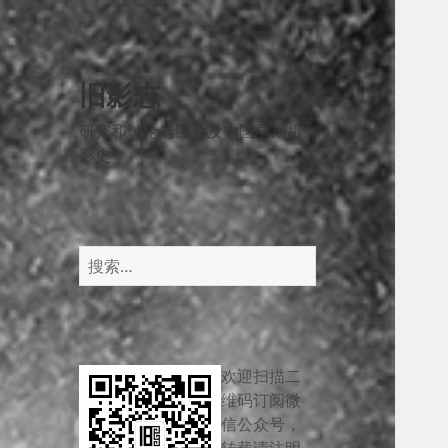
旧影志
研究和讨论老照片及中国早期摄
影史
搜
索：
欢迎扫描二
维码订阅微
信公众号，