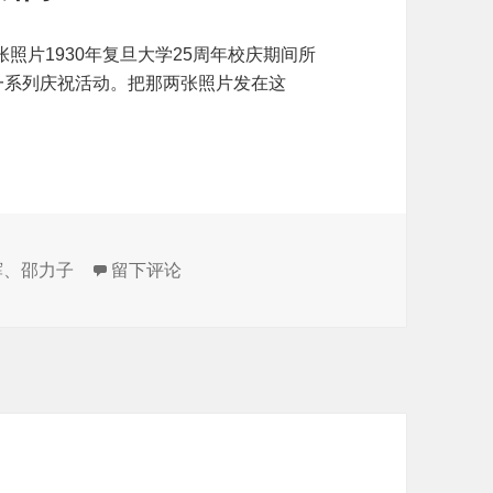
照片1930年复旦大学25周年校庆期间所
一系列庆祝活动。把那两张照片发在这
于复旦大学廿五周年校庆的两个瞬间
辉
、
邵力子
留下评论