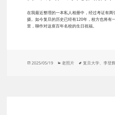
在我最近整理的一本私人相册中，经过考证有两张
摄。如今复旦的历史已经有120年，校方也将有
里，聊作对这座百年名校的生日祝福。
发
分
标
2025/05/19
老照片
复旦大学
、
李登
布
类
签
于