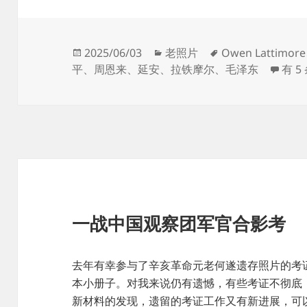
发
分
标
2025/06/03
老照片
Owen Lattimore
布
类
签
第四
平
、
周恩来
、
延安
、
拉铁摩尔
、
毛泽东
有 5
于
一战中国观察团军官合影考
去年有幸参与了辛亥革命元老何遂遗存照片的考证
本小册子。对我来说仍有遗憾，有些考证不彻底
新材料的发现，遗留的考证工作又有新进展，可