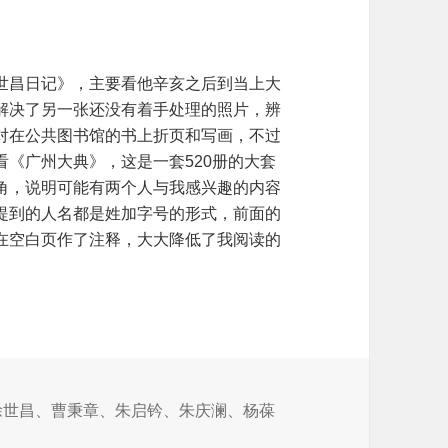
世昌日记》，主要看他辛亥之后到当上大
解决了另一张还没有着手处理的照片，辨
对在公共图书馆的书上折页和写画，不过
《广州大典》，这是一套520册的大套
角，说明可能有两个人与我感兴趣的内容
提到的人名都是姓加字号的形式，前面的
在空白页作了注释，大大降低了我阅读的
徐世昌
、
曹秉章
、
朱启钤
、
朱庆澜
、
杨葆