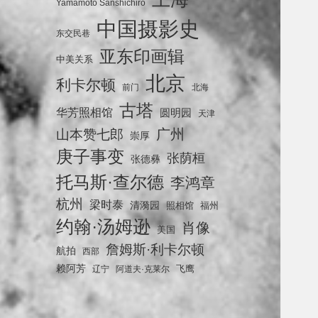
Yamamoto Sanshichiro
中国摄影史
东交民巷
亚东印画辑
中美关系
北京
利卡尔顿
前门
北海
古塔
华芳照相馆
圆明园
天津
广州
山本赞七郎
崇厚
庚子事变
张荫桓
张德彝
托马斯·查尔德
李鸿章
杭州
梁时泰
清漪园
照相馆
福州
约翰·汤姆逊
肖像
美国
詹姆斯·利卡尔顿
航拍
西部
赖阿芳
飞鹰
辽宁
阿道夫·克莱尔