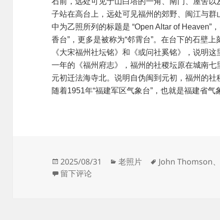
石前，远处可见于山白塔的一角、南门、屋舍以
子站在高台上，远处可见福州的郊野、闽江与群
中为乙照所列的标题是 “Open Altar of Heav
香台”，更多是被称为“邻霄台”。在台下的石壁
《大宋福州社坛铭》和《或问社奚铭》，说明这
一年的《福州府志》，福州的社稷坛原在城南七
元初迁法海寺北。说明自伪闽到元初，福州的社
随着1951年“福建军区气象台”，也就是福建省
发
分
标
2025/08/31
老照片
John Thomson
布
于天为斯文留后死，山分片石待先生
类
签
留下评论
于