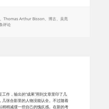
、
Thomas Arthur Bisson
、
博古
、
吴亮
个人是谁？
 条评论
工作，输出的“成果”用到文章里印了几
，几张合影里的人物没能认全。不过随着
以稍稍减缓一些自己的愧疚感。在新的考