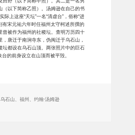
及田野（以下简称甲照）。其二是一名男
山（以下简称乙照）。汤姆逊在自己的书
en”，实际上这座“天坛”一名“清虚台”，俗称“进
上刻有宋元祐六年时任福州太守柯述所撰的
里曾被作为福州的社稷坛。查明万历四十
里，唐迁于南涧寺东，伪闽迁于乌石山，
稷坛都设在乌石山顶。两张照片中的巨石
气象台的前身设立在山顶而被平毁。
、
乌石山
、
福州
、
约翰·汤姆逊