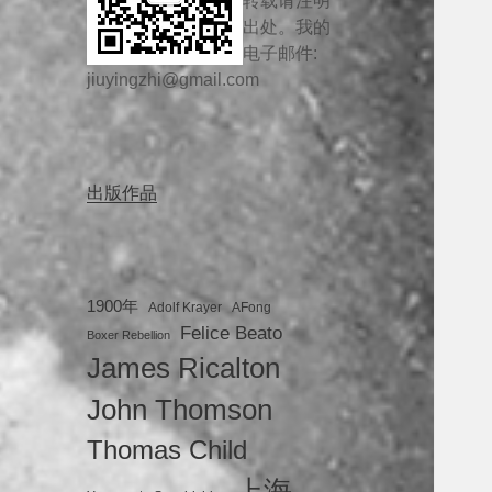
转载请注明
出处。我的
电子邮件:
jiuyingzhi@gmail.com
出版作品
1900年
Adolf Krayer
AFong
Felice Beato
Boxer Rebellion
James Ricalton
John Thomson
Thomas Child
上海