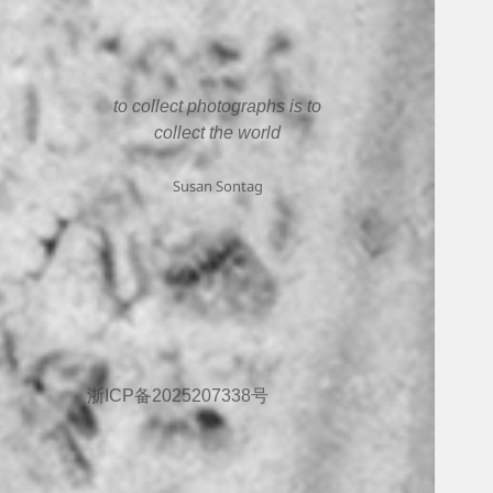
to collect photographs is to
collect the world
Susan Sontag
浙ICP备2025207338号