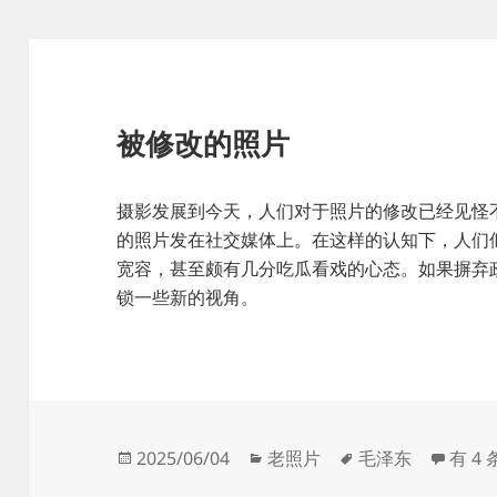
被修改的照片
摄影发展到今天，人们对于照片的修改已经见怪
的照片发在社交媒体上。在这样的认知下，人们
宽容，甚至颇有几分吃瓜看戏的心态。如果摒弃
锁一些新的视角。
发
分
标
被修
2025/06/04
老照片
毛泽东
有 4
布
类
签