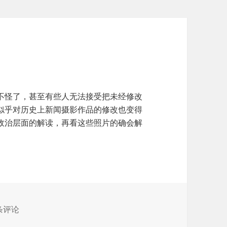
不怪了，甚至有些人无法接受把未经修改
似乎对历史上新闻摄影作品的修改也变得
政治层面的解读，再看这些照片的确会解
改的照片
 条评论