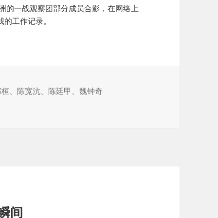
欧洲的一战观察团部分成员合影，在网络上
我的工作记录。
郑桓
、
陈宽沆
、
陈廷甲
、
魏钟奇
瞬间