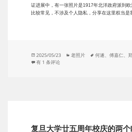
证进展中，有一张照片是1917年北洋政府派到
比较常见，不涉及个人隐私，分享在这里权当是
发
分
标
2025/05/23
老照片
何遂
、
傅嘉仁
、
布
一战中国观察团军官合影考
类
签
有 1 条评论
于
复旦大学廿五周年校庆的两个