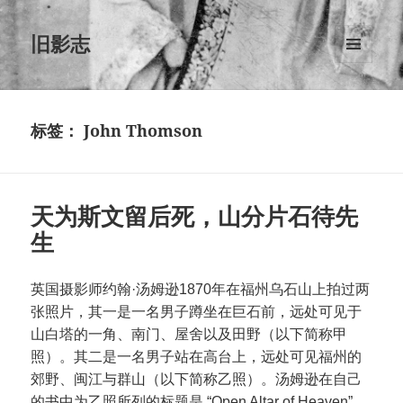
旧影志
菜单和
挂件
标签：
John Thomson
天为斯文留后死，山分片石待先
生
英国摄影师约翰·汤姆逊1870年在福州乌石山上拍过两
张照片，其一是一名男子蹲坐在巨石前，远处可见于
山白塔的一角、南门、屋舍以及田野（以下简称甲
照）。其二是一名男子站在高台上，远处可见福州的
郊野、闽江与群山（以下简称乙照）。汤姆逊在自己
的书中为乙照所列的标题是 “Open Altar of Heaven”，