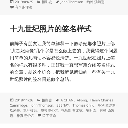
发
分
标
2019/09/25
摄影史
John Thomson
、
约翰·汤姆逊
布
北江风光
类
签
有 1 条评论
于
十九世纪照片的签名样式
前阵子有朋友让我简单解释一下假珍妃那张照片上部
“
贞贵妃肖像
”
几个字是怎么做上去的，我觉得这个问题
用简单的几句话不容易说清楚。十九世纪在照片上签
名的样式有很多种，正好我一直想写篇介绍签名样式
的文章，趁这个机会，把我所见所知的一些有关十九
世纪照片的签名问题做个总结。
发
分
标
2018/11/26
摄影史
A CHAN
、
AFong
、
Henry Charles
布
类
签
Cammidge
、
John Thomson
、
SEE TAY
、
Thomas Child
、
亨利·查尔斯·
于
坎米奇
、
凯利牧师
、
华芳照相馆
、
托马斯·查尔德
、
梁时泰
、
约翰·汤姆
于十九世纪照片的签名样式
逊
、
雅真照相馆
留下评论