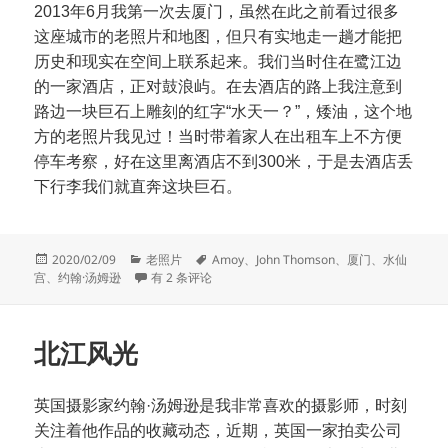
2013年6月我第一次去厦门，虽然在此之前看过很多
这座城市的老照片和地图，但只有实地走一趟才能把
历史和现实在空间上联系起来。我们当时住在鹭江边
的一家酒店，正对鼓浪屿。在去酒店的路上我注意到
路边一块巨石上雕刻的红字“水天一？”，矮油，这个地
方的老照片我见过！当时带着家人在出租车上不方便
停车考察，好在这里离酒店不到300米，于是去酒店丢
下行李我们就直奔这块巨石。
发
分
标
2020/02/09
老照片
Amoy
、
John Thomson
、
厦门
、
水仙
布
类
厦门水仙宫遗迹
签
宫
、
约翰·汤姆逊
有 2 条评论
于
北江风光
英国摄影家约翰·汤姆逊是我非常喜欢的摄影师，时刻
关注着他作品的收藏动态，近期，英国一家拍卖公司