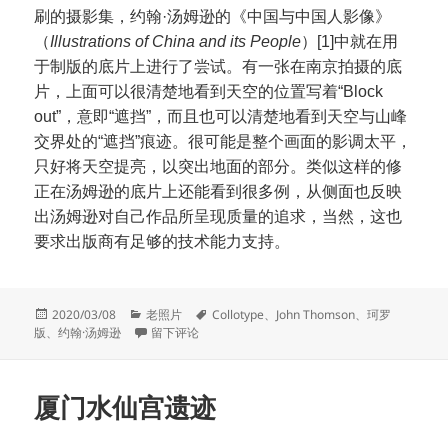
刷的摄影集，约翰·汤姆逊的《中国与中国人影像》
（
Illustrations of China and its People
）[1]中就在用
于制版的底片上进行了尝试。有一张在南京拍摄的底
片，上面可以很清楚地看到天空的位置写着“Block
out”，意即“遮挡”，而且也可以清楚地看到天空与山峰
交界处的“遮挡”痕迹。很可能是整个画面的影调太平，
只好将天空提亮，以突出地面的部分。类似这样的修
正在汤姆逊的底片上还能看到很多例，从侧面也反映
出汤姆逊对自己作品所呈现质量的追求，当然，这也
要求出版商有足够的技术能力支持。
发
分
标
2020/03/08
老照片
Collotype
、
John Thomson
、
珂罗
布
类
于从照片的修版说起
签
版
、
约翰·汤姆逊
留下评论
于
厦门水仙宫遗迹