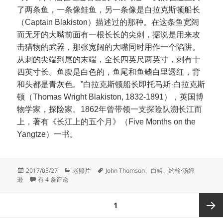
了两条鱼，一条像鲑鱼，另一条像是白拉克斯顿船长
（Captain Blakiston）描述过的那种。在这条鱼宽阔
而无牙的大嘴前面有一根长长的尖刺，据说是用来攻
击猎物的武器，那张宽阔的大嘴同时用作一个陷阱。
从刺的尖端到尾的末端，全长四英尺两英寸，刺有十
四英寸长。鱼腹是白色的，鱼尾和鱼鳍白里透红，背
和头都是青灰色。”白拉克斯顿船长即托马斯·白拉克斯
顿（Thomas Wright Blakiston, 1832-1891），英国博
物学家，探险家。1862年曾带领一支探险队溯长江而
上，著有《长江上的五个月》（Five Months on the
Yangtze）一书。
发
分
标
2017/05/27
老照片
John Thomson
、
白鲟
、
约翰·汤姆
布
长江白鲟最早的照片
类
签
逊
有 4 条评论
于
文
页
1
章
分