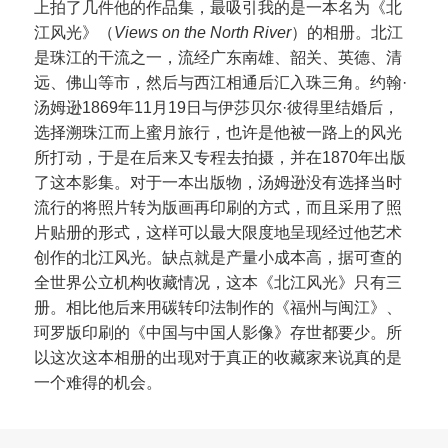
上拍了几件他的作品集，最吸引我的是一本名为《北
江风光》（
Views on the North River
）的相册。北江
是珠江的干流之一，流经广东南雄、韶关、英德、清
远、佛山等市，然后与西江相通后汇入珠三角。约翰·
汤姆逊1869年11月19日与伊莎贝尔·彼得里结婚后，
选择溯珠江而上蜜月旅行，也许是他被一路上的风光
所打动，于是在后来又专程去拍摄，并在1870年出版
了这本影集。对于一本出版物，汤姆逊没有选择当时
流行的将照片转为版画再印刷的方式，而且采用了照
片贴册的形式，这样可以最大限度地呈现经过他艺术
创作的北江风光。缺点就是产量小成本高，据可查的
全世界公立机构收藏情况，这本《北江风光》只有三
册。相比他后来用碳转印法制作的《福州与闽江》、
珂罗版印刷的《中国与中国人影像》存世都要少。所
以这次这本相册的出现对于真正的收藏家来说真的是
一个难得的机会。