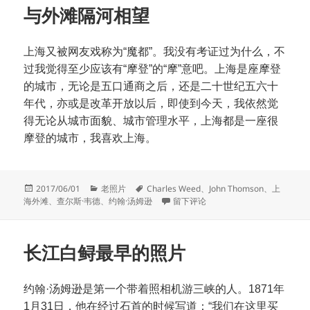
与外滩隔河相望
上海又被网友戏称为“魔都”。我没有考证过为什么，不
过我觉得至少应该有“摩登”的“摩”意吧。上海是座摩登
的城市，无论是五口通商之后，还是二十世纪五六十
年代，亦或是改革开放以后，即使到今天，我依然觉
得无论从城市面貌、城市管理水平，上海都是一座很
摩登的城市，我喜欢上海。
发
分
标
2017/06/01
老照片
Charles Weed
、
John Thomson
、
上
布
类
签
于与外滩隔河相望
海外滩
、
查尔斯·韦德
、
约翰·汤姆逊
留下评论
于
长江白鲟最早的照片
约翰·汤姆逊是第一个带着照相机游三峡的人。1871年
1月31日，他在经过石首的时候写道：“我们在这里买