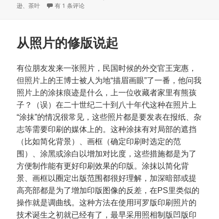
布
茶叶与咖啡
类
签
逊
、
茶叶
有 1 条评论
于
从照片的修版说起
有位朋友发来一张照片，民国时候的外交官王宠惠，
但照片上的王博士被人为地“描眉画眼”了一番，他问我
照片上的涂抹痕迹是什么，上一位收藏者家里有熊孩
子？（误）在二十世纪二十到八十年代这种在照片上
“涂抹”的情况很常见，这些照片都是要发表在报纸、杂
志等需要印刷的媒体上的。这种涂抹有对局部的遮挡
（比如简化背景）、画框（确定印刷时选定的范
围）、涂黑或涂白以增加对比度，这些措施都是为了
方便制作能有更好印刷效果的印版。涂抹以简化背
景、画框以圈定出版范围都很好理解，加深暗部或提
高亮部都是为了增加印版图像的反差，在PS里类似的
操作就是调曲线。这种方法在使用珂罗版印刷照片的
技术诞生之初就已经有了，最早采用照相制版凹版印