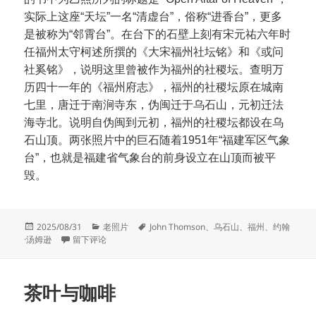
实际上这座“天坛”一名“清虚台”，俗称“进香台”，更多
是被称为“邻霄台”。在台下的石壁上刻有宋元祐六年时
任福州太守柯述所撰的《大宋福州社坛铭》和《或问
社奚铭》，说明这里曾被作为福州的社稷坛。查明万
历四十一年的《福州府志》，福州的社稷坛原在城南
七里，唐迁于南涧寺东，伪闽迁于乌石山，元初迁法
海寺北。说明自伪闽到元初，福州的社稷坛都设在乌
石山顶。两张照片中的巨石随着1951年“福建军区气象
台”，也就是福建省气象台的前身设立在山顶而被平
毁。
发
分
标
2025/08/31
老照片
John Thomson
、
乌石山
、
福州
、
约翰
布
于天为斯文留后死，山分片石待先生
类
签
·汤姆逊
留下评论
于
茶叶与咖啡