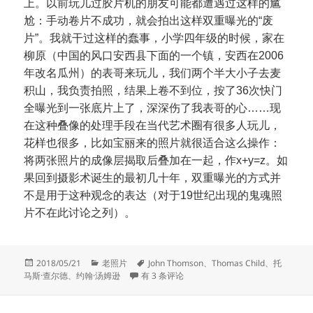
上。以前玩儿过胶片机的朋友可能都遭遇过这样的尴
尬：手动卷片不成功，就会拍出这样双重曝光的
“
废
片
”
。我就干过这样的蠢事，小学四年级的时候，家在
柳原（中国的风口安西县下面的一个镇，安西在
2006
年改名瓜州）的表哥来玩儿，我们两个半大小子去麦
积山，我负责拍照，结果上卷不到位，按了
36
次快门
全曝光到一张底片上了，深深伤了我表哥的心
……
现
在这种叠像的处理手段在当代艺术圈有很多人玩儿，
花样也很多，比如宝丽来的照片就很适合这么操作：
将两张照片的成像层揭取后叠加在一起，作
x+y=z
。如
果回到摄影术诞生的最初几十年，双重曝光的方式并
不是用于这种观念的表达（对于
19
世纪出现的鬼魂照
片不在此讨论之列）。
发
分
标
2018/05/21
老照片
John Thomson
、
Thomas Child
、
托
布
类
汤姆逊的双重曝光
签
马斯·查尔德
、
约翰·汤姆逊
有 3 条评论
于