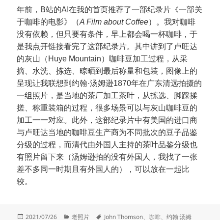
年前，B站的AI在我的首页推荐了一部纪录片《一部关
于咖啡的电影》（
A Film about Coffee
）。我对咖啡
没有依赖，但只要有条件，早上都会喝一杯咖啡，于
是我点开链接看完了这部纪录片。其中讲到了卢旺达
的灰山（Huye Mountain）咖啡豆加工过程，从采
摘、水洗、拣选、晾晒到最后称量和包装，图像上的
呈现让我联想到约翰·汤姆逊1870年在广东清远拍摄的
一组照片，是当地的茶厂加工茶叶，从拣选、脚踩揉
搓、称重装箱的过程，很多场景可以与灰山咖啡豆的
加工一一对应。此外，这部纪录片中有美国的进口商
与卢旺达当地的咖啡豆生产商为不同批次的豆子品鉴
分级的过程，而清代由外国人主持的茶叶品鉴分级也
有照片留下来（汤姆逊拍的没有外国人，我找了一张
差不多同一时期且有外国人的），可以放在一起比
较。
发
分
标
2021/07/26
老照片
John Thomson
、
咖啡
、
约翰·汤姆