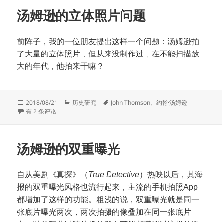
汤姆逊的立体照片问题
前阵子，我的一位朋友提出这样一个问题：汤姆逊拍
了大量的立体照片，但从来没制作过，在不能扫描放
大的年代，他拍来干嘛？
发
分
标
2018/08/21
历史研究
John Thomson
、
约翰·汤姆逊
布
汤姆逊的立体照片问题
类
签
有 2 条评论
于
汤姆逊的双重曝光
自从美剧《真探》（
True Detective
）热映以后，其海
报的双重曝光风格也流行起来，主流的手机拍照
App
都增加了这样的功能。粗浅的说，双重曝光就是同一
张底片曝光两次，两次拍摄的像叠加在同一张底片