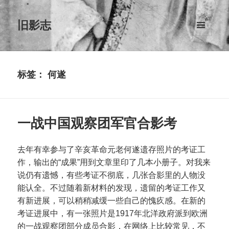
旧影志
菜单和
挂件
标签：
何遂
一战中国观察团军官合影考
去年有幸参与了辛亥革命元老何遂遗存照片的考证工
作，输出的“成果”用到文章里印了几本小册子。对我来
说仍有遗憾，有些考证不彻底，几张合影里的人物没
能认全。不过随着新材料的发现，遗留的考证工作又
有新进展，可以稍稍减缓一些自己的愧疚感。在新的
考证进展中，有一张照片是1917年北洋政府派到欧洲
的一战观察团部分成员合影，在网络上比较常见，不