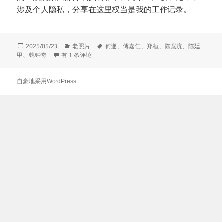
涉及个人隐私，分享在这里权当是我的工作记录。
发
分
标
2025/05/23
老照片
何遂
、
傅嘉仁
、
郑桓
、
陈宽沆
、
陈廷
布
一战中国观察团军官合影考
类
签
甲
、
魏钟奇
有 1 条评论
于
自豪地采用WordPress