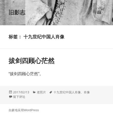
旧影志
菜单和
挂件
标签：
十九世纪中国人肖像
拔剑四顾心茫然
“拔剑四顾心茫然”。
发
分
标
2017/02/13
老照片
十九世纪中国人肖像
、
肖像
布
于拔剑四顾心茫然
类
签
留下评论
于
自豪地采用WordPress