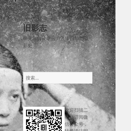
旧影志
研究和讨论老照片及中国早期摄
影史
搜
索：
欢迎扫描二
维码订阅微
信公众号，