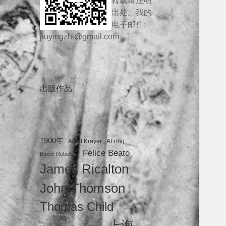
转载请注明
出处。我的
电子邮件:
jiuyingzhi@gmail.com
出版作品
1900年
Adolf Krayer
AFong
Felice Beato
Boxer Rebellion
James Ricalton
John Thomson
Thomas Child
上海