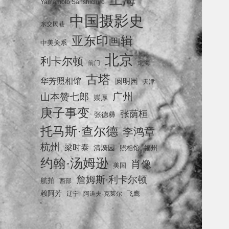
Yamamoto Sanshichiro
中国摄影史
东交民巷
亚东印画辑
中美关系
北京
利卡尔顿
前门
北海
古塔
华芳照相馆
圆明园
天津
广州
山本赞七郎
崇厚
庚子事变
张荫桓
张德彝
托马斯·查尔德
李鸿章
杭州
梁时泰
清漪园
照相馆
福州
约翰·汤姆逊
肖像
美国
詹姆斯·利卡尔顿
航拍
西部
赖阿芳
飞鹰
辽宁
阿道夫·克莱尔