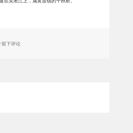
经建在吴淞江上，属黄渡镇的千秋桥。
于黄渡千秋桥
留下评论