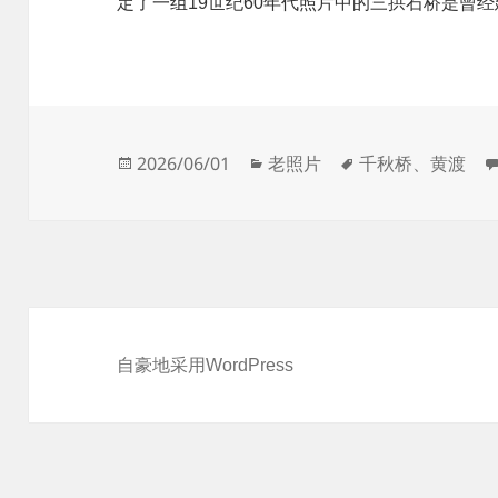
定了一组19世纪60年代照片中的三拱石桥是曾
发
分
标
2026/06/01
老照片
千秋桥
、
黄渡
布
类
签
于
自豪地采用WordPress