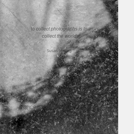
to collect photographs is to
collect the world
Susan Sontag
浙ICP备2025207338号