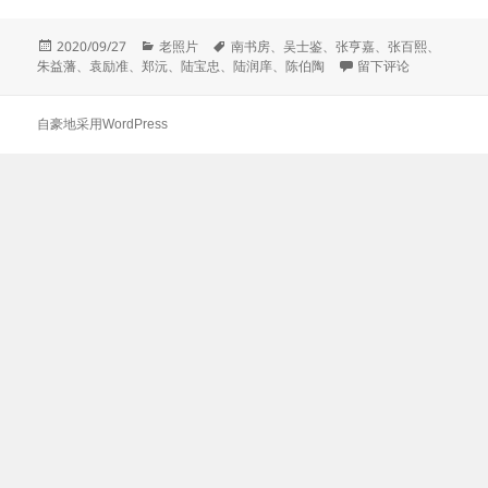
发
分
标
2020/09/27
老照片
南书房
、
吴士鉴
、
张亨嘉
、
张百熙
、
布
类
签
于南书房翰林合影
朱益藩
、
袁励准
、
郑沅
、
陆宝忠
、
陆润庠
、
陈伯陶
留下评论
于
自豪地采用WordPress