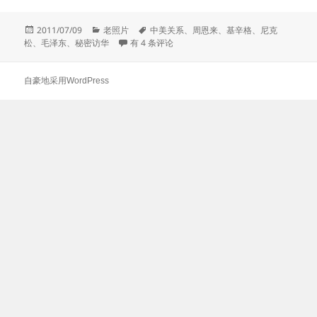
发
分
标
2011/07/09
老照片
中美关系
、
周恩来
、
基辛格
、
尼克
布
类
基辛格秘密访华
签
松
、
毛泽东
、
秘密访华
有 4 条评论
于
自豪地采用WordPress