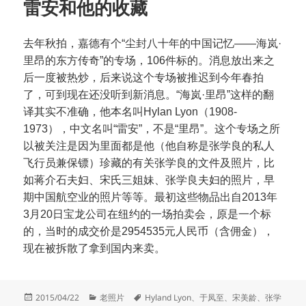
雷安和他的收藏
去年秋拍，嘉德有个“尘封八十年的中国记忆——海岚·
里昂的东方传奇”的专场，106件标的。消息放出来之
后一度被热炒，后来说这个专场被推迟到今年春拍
了，可到现在还没听到新消息。“海岚·里昂”这样的翻
译其实不准确，他本名叫Hylan Lyon（1908-
1973），中文名叫“雷安”，不是“里昂”。这个专场之所
以被关注是因为里面都是他（他自称是张学良的私人
飞行员兼保镖）珍藏的有关张学良的文件及照片，比
如蒋介石夫妇、宋氏三姐妹、张学良夫妇的照片，早
期中国航空业的照片等等。最初这些物品出自2013年
3月20日宝龙公司在纽约的一场拍卖会，原是一个标
的，当时的成交价是2954535元人民币（含佣金），
现在被拆散了拿到国内来卖。
发
分
标
2015/04/22
老照片
Hyland Lyon
、
于凤至
、
宋美龄
、
张学