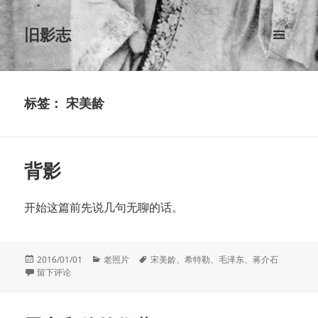
旧影志
菜单和
挂件
标签：
宋美龄
背影
开始这篇前先说几句无聊的话。
发
分
标
2016/01/01
老照片
宋美龄
、
希特勒
、
毛泽东
、
蒋介石
布
于背影
类
签
留下评论
于