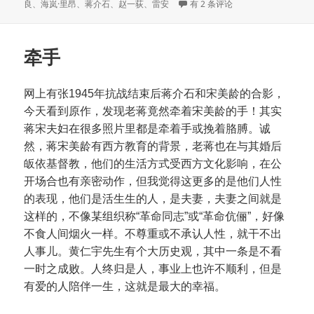
布
类
签
雷安和他的收藏
良
、
海岚·里昂
、
蒋介石
、
赵一荻
、
雷安
有 2 条评论
于
牵手
网上有张1945年抗战结束后蒋介石和宋美龄的合影，
今天看到原作，发现老蒋竟然牵着宋美龄的手！其实
蒋宋夫妇在很多照片里都是牵着手或挽着胳膊。诚
然，蒋宋美龄有西方教育的背景，老蒋也在与其婚后
皈依基督教，他们的生活方式受西方文化影响，在公
开场合也有亲密动作，但我觉得这更多的是他们人性
的表现，他们是活生生的人，是夫妻，夫妻之间就是
这样的，不像某组织称“革命同志”或“革命伉俪”，好像
不食人间烟火一样。不尊重或不承认人性，就干不出
人事儿。黄仁宇先生有个大历史观，其中一条是不看
一时之成败。人终归是人，事业上也许不顺利，但是
有爱的人陪伴一生，这就是最大的幸福。