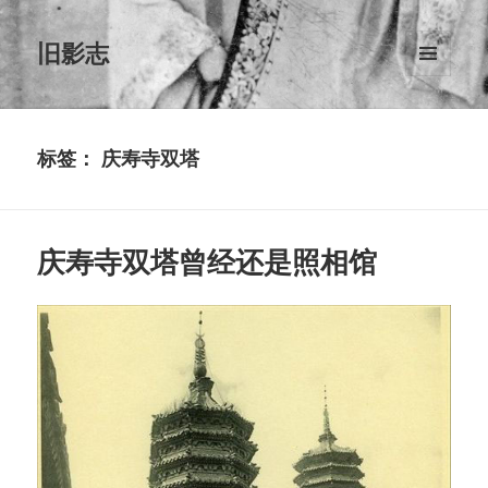
旧影志
菜单和
挂件
标签：
庆寿寺双塔
庆寿寺双塔曾经还是照相馆