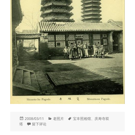
发
分
标
2008/03/11
老照片
宝丰照相馆
、
庆寿寺双
布
于庆寿寺双塔曾经还是照相馆
类
签
塔
留下评论
于