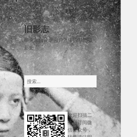
旧影志
研究和讨论老照片及中国早期摄
影史
搜
索：
欢迎扫描二
维码订阅微
信公众号，