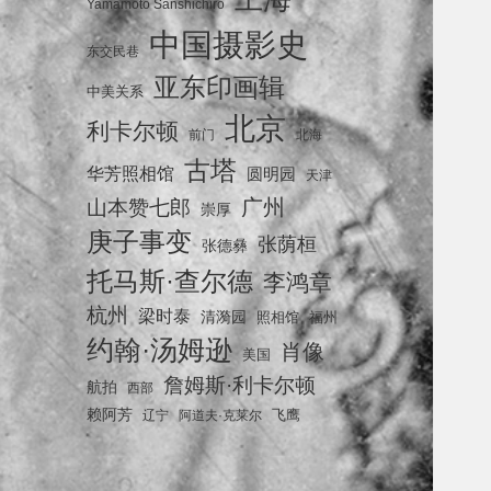
Yamamoto Sanshichiro
中国摄影史
东交民巷
亚东印画辑
中美关系
北京
利卡尔顿
前门
北海
古塔
华芳照相馆
圆明园
天津
广州
山本赞七郎
崇厚
庚子事变
张荫桓
张德彝
托马斯·查尔德
李鸿章
杭州
梁时泰
清漪园
照相馆
福州
约翰·汤姆逊
肖像
美国
詹姆斯·利卡尔顿
航拍
西部
赖阿芳
飞鹰
辽宁
阿道夫·克莱尔