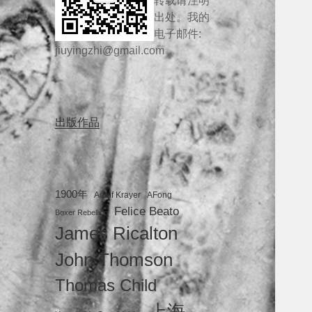
转载请注明
出处。我的
电子邮件:
jiuyingzhi@gmail.com
出版作品
1900年
Adolf Krayer
AFong
Felice Beato
Boxer Rebellion
James Ricalton
John Thomson
Thomas Child
上海