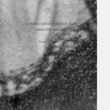
to collect photographs is to
collect the world
Susan Sontag
浙ICP备2025207338号