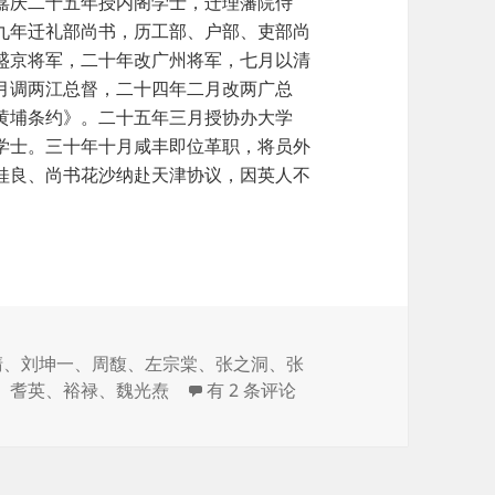
嘉庆二十五年授内阁学士，迁理藩院侍
九年迁礼部尚书，历工部、户部、吏部尚
盛京将军，二十年改广州将军，七月以清
月调两江总督，二十四年二月改两广总
黄埔条约》。二十五年三月授协办大学
学士。三十年十月咸丰即位革职，将员外
桂良、尚书花沙纳赴天津协议，因英人不
。
清
、
刘坤一
、
周馥
、
左宗棠
、
张之洞
、
张
总督的肖像——两江总督
、
耆英
、
裕禄
、
魏光焘
有 2 条评论