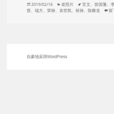
发
分
标
2019/02/16
老照片
官文
、
曾国藩
、
布
类
签
于
督
、
端方
、
荣禄
、
袁世凯
、
裕禄
、
陈夔龙
留
于
自豪地采用WordPress