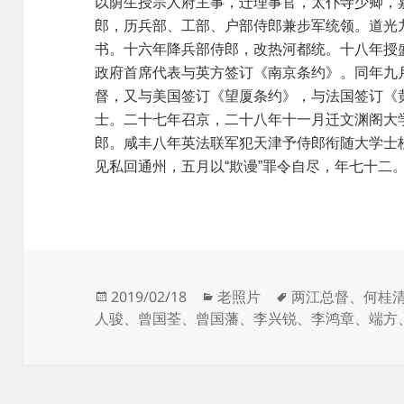
以荫生授宗人府主事，迁理事官，太仆寺少卿，
郎，历兵部、工部、户部侍郎兼步军统领。道光
书。十六年降兵部侍郎，改热河都统。十八年授
政府首席代表与英方签订《南京条约》。同年九
督，又与美国签订《望厦条约》，与法国签订《
士。二十七年召京，二十八年十一月迁文渊阁大
郎。咸丰八年英法联军犯天津予侍郎衔随大学士
见私回通州，五月以“欺谩”罪令自尽，年七十二
发
分
标
2019/02/18
老照片
两江总督
、
何桂
布
类
签
人骏
、
曾国荃
、
曾国藩
、
李兴锐
、
李鸿章
、
端方
于