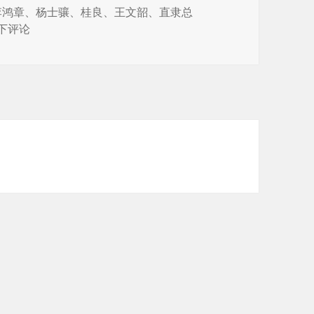
李鸿章
、
杨士骧
、
桂良
、
王文韶
、
直隶总
总督的肖像——直隶总督
下评论