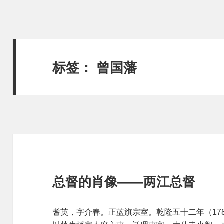
标签：
曾国藩
总督的肖像——两江总督
耆英，字介春。正蓝旗宗室。乾隆五十二年（17