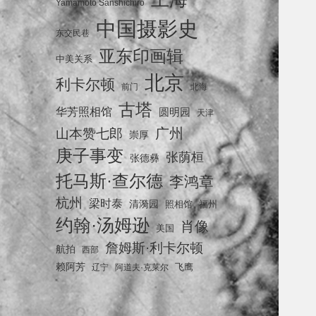
Yamamoto Sanshichiro
中国摄影史
东交民巷
亚东印画辑
中美关系
北京
利卡尔顿
前门
北海
古塔
华芳照相馆
圆明园
天津
广州
山本赞七郎
崇厚
庚子事变
张荫桓
张德彝
托马斯·查尔德
李鸿章
杭州
梁时泰
清漪园
照相馆
福州
约翰·汤姆逊
肖像
美国
詹姆斯·利卡尔顿
航拍
西部
赖阿芳
飞鹰
辽宁
阿道夫·克莱尔