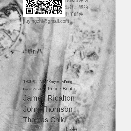
转载请注明
出处。我的
电子邮件:
jiuyingzhi@gmail.com
出版作品
1900年
Adolf Krayer
AFong
Felice Beato
Boxer Rebellion
James Ricalton
John Thomson
Thomas Child
上海