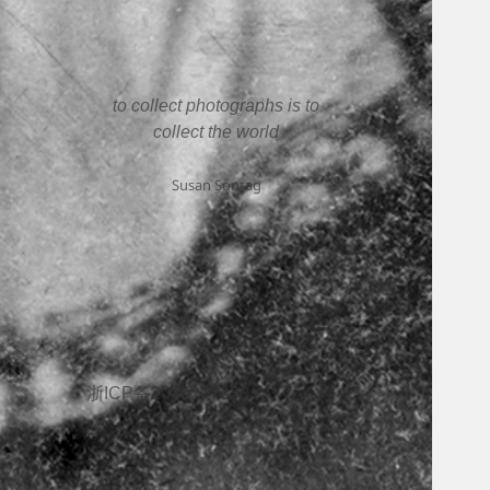
to collect photographs is to
collect the world
Susan Sontag
浙ICP备2025207338号