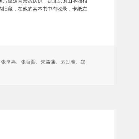
照片里这背景我认识，是北京的山本照相
陶旧藏，在他的某本书中有收录，卡纸左
、
张亨嘉
、
张百熙
、
朱益藩
、
袁励准
、
郑
合影