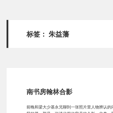
标签：
朱益藩
南书房翰林合影
前晚和梁大少基永兄聊到一张照片里人物辨认的