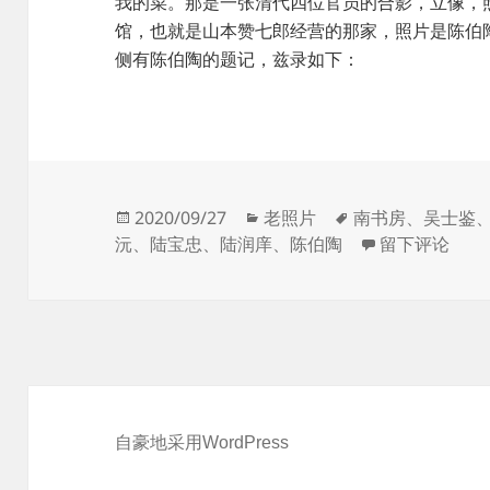
我的菜。那是一张清代四位官员的合影，立像，
馆，也就是山本赞七郎经营的那家，照片是陈伯
侧有陈伯陶的题记，兹录如下：
发
分
标
2020/09/27
老照片
南书房
、
吴士鉴
布
类
签
于南书房翰林
沅
、
陆宝忠
、
陆润庠
、
陈伯陶
留下评论
于
自豪地采用WordPress