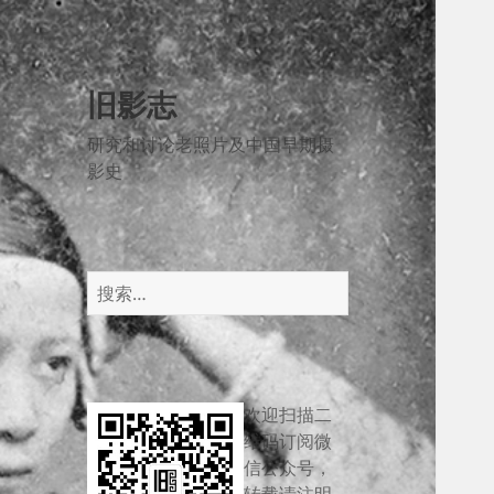
旧影志
研究和讨论老照片及中国早期摄
影史
搜
索：
欢迎扫描二
维码订阅微
信公众号，