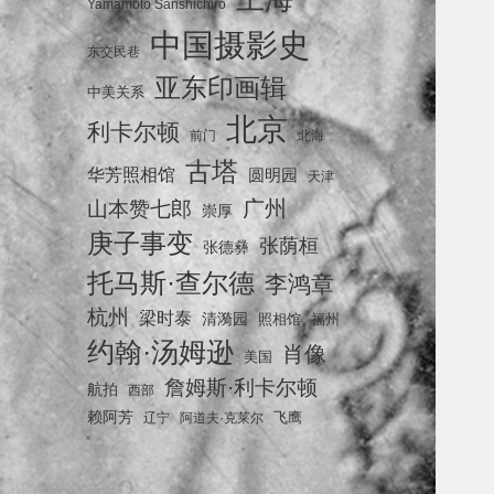
Yamamoto Sanshichiro
中国摄影史
东交民巷
亚东印画辑
中美关系
北京
利卡尔顿
前门
北海
古塔
华芳照相馆
圆明园
天津
广州
山本赞七郎
崇厚
庚子事变
张荫桓
张德彝
托马斯·查尔德
李鸿章
杭州
梁时泰
清漪园
照相馆
福州
约翰·汤姆逊
肖像
美国
詹姆斯·利卡尔顿
航拍
西部
赖阿芳
飞鹰
辽宁
阿道夫·克莱尔