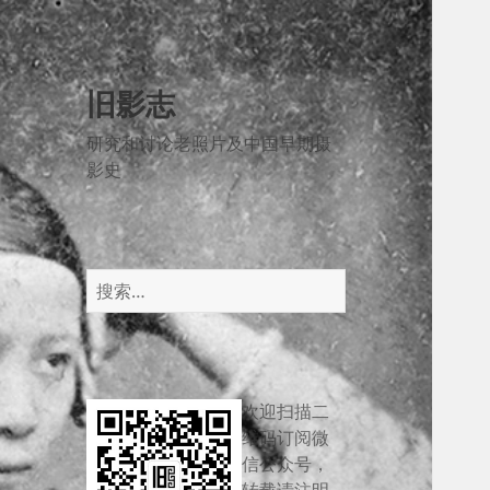
旧影志
研究和讨论老照片及中国早期摄
影史
搜
索：
欢迎扫描二
维码订阅微
信公众号，