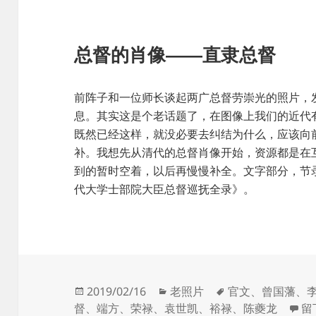
总督的肖像——直隶总督
前阵子和一位师长谈起两广总督劳崇光的照片，
息。其实这是个老话题了，在图像上我们的近代
既然已经这样，就没必要去纠结为什么，应该向
补。我想先从清代的总督肖像开始，资源都是在
到的暂时空着，以后再慢慢补全。文字部分，节
代大学士部院大臣总督巡抚全录》。
发
分
标
2019/02/16
老照片
官文
、
曾国藩
、
布
类
签
于
督
、
端方
、
荣禄
、
袁世凯
、
裕禄
、
陈夔龙
留