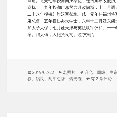
昌道。道光七年授河南按察使，迁四川布政使历
巡抚，十九年授湖广总督六月改闽浙，十二月调
二十八年授镶红旗汉军都统。咸丰元年任福州将
隶总督，五年授协办大学士，六年十二月迁东阁
加太子太保，七月赴天津与英法联军议和。十一
卒。赠太傅，入祀贤良祠。谥“文端”。
发
分
标
2019/02/22
老照片
升允
、
周馥
、
左
布
类
签
总督的肖像—
骙
、
锡良
、
闽浙总督
、
魏光焘
有 2 条评论
于