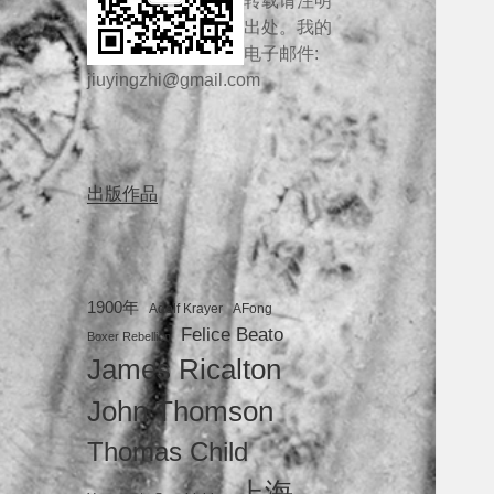
转载请注明
出处。我的
电子邮件:
jiuyingzhi@gmail.com
出版作品
1900年
Adolf Krayer
AFong
Felice Beato
Boxer Rebellion
James Ricalton
John Thomson
Thomas Child
上海