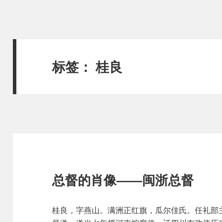
标签：
桂良
总督的肖像——闽浙总督
桂良，字燕山。满洲正红旗，瓜尔佳氏。任礼部