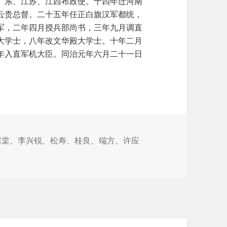
广东、江苏、江西布政使。十四年迁河南
云贵总督。二十五年任正白旗汉军都统，
军，二年四月授兵部尚书，三年九月调直
大学士，八年改文华殿大学士。十年二月
年入直军机大臣。同治元年六月二十一日
宗棠
、
李兴锐
、
松寿
、
桂良
、
端方
、
许应
—闽浙总督