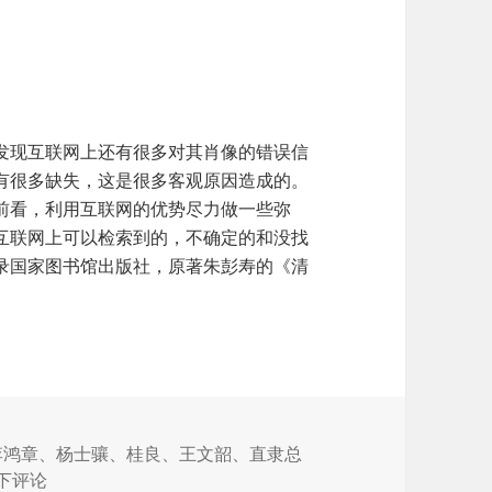
发现互联网上还有很多对其肖像的错误信
有很多缺失，这是很多客观原因造成的。
前看，利用互联网的优势尽力做一些弥
互联网上可以检索到的，不确定的和没找
录国家图书馆出版社，原著朱彭寿的《清
李鸿章
、
杨士骧
、
桂良
、
王文韶
、
直隶总
总督的肖像——直隶总督
下评论