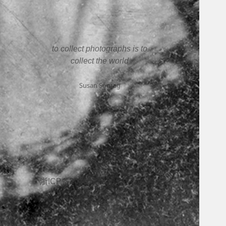
to collect photographs is to
collect the world
Susan Sontag
浙ICP备2025207338号