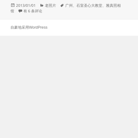
发
分
标
2013/01/01
老照片
广州
、
石室圣心大教堂
、
雅真照相
布
广州石室圣心大教堂
类
签
馆
有 6 条评论
于
自豪地采用WordPress