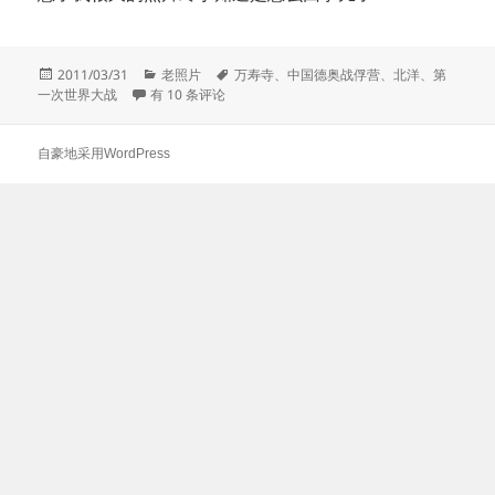
发
分
标
2011/03/31
老照片
万寿寺
、
中国德奥战俘营
、
北洋
、
第
布
西苑俘虏收容所
类
签
一次世界大战
有 10 条评论
于
自豪地采用WordPress