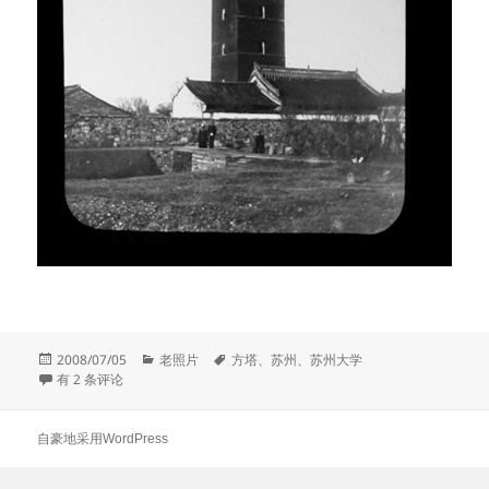
发
分
标
2008/07/05
老照片
方塔
、
苏州
、
苏州大学
布
Ink Pagdoa 墨塔 什么地方的塔？
类
签
有 2 条评论
于
自豪地采用WordPress