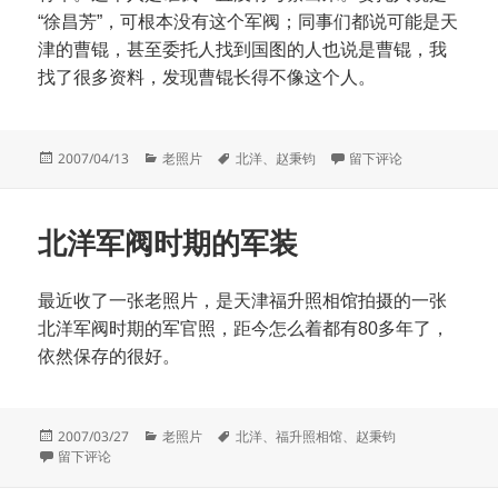
“徐昌芳”，可根本没有这个军阀；同事们都说可能是天
津的曹锟，甚至委托人找到国图的人也说是曹锟，我
找了很多资料，发现曹锟长得不像这个人。
发
分
标
于一张军阀照片的考证
2007/04/13
老照片
北洋
、
赵秉钧
留下评论
布
类
签
于
北洋军阀时期的军装
最近收了一张老照片，是天津福升照相馆拍摄的一张
北洋军阀时期的军官照，距今怎么着都有80多年了，
依然保存的很好。
发
分
标
2007/03/27
老照片
北洋
、
福升照相馆
、
赵秉钧
布
于北洋军阀时期的军装
类
签
留下评论
于