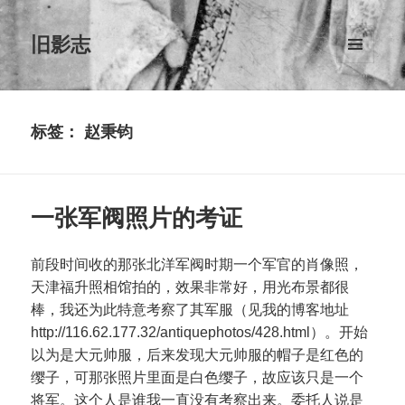
旧影志
菜单和
挂件
标签：
赵秉钧
一张军阀照片的考证
前段时间收的那张北洋军阀时期一个军官的肖像照，
天津福升照相馆拍的，效果非常好，用光布景都很
棒，我还为此特意考察了其军服（见我的博客地址
http://116.62.177.32/antiquephotos/428.html）。开始
以为是大元帅服，后来发现大元帅服的帽子是红色的
缨子，可那张照片里面是白色缨子，故应该只是一个
将军。这个人是谁我一直没有考察出来。委托人说是