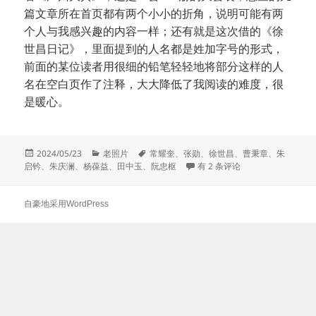
篇文章所在首页都有两个小小的折角，说明可能有两
个人与我感兴趣的内容一样；还有就是这次借的《徐
世昌日记》，里面提到的人名都是姓加字号的形式，
前面的某位读者用很细的铅笔轻轻地将部分这样的人
名在空白页作了注释，大大降低了我阅读的难度，很
是暖心。
发
分
标
2024/05/23
老照片
常耀奎
、
张勋
、
徐世昌
、
曹秉章
、
朱
布
类
签
徐世昌与友人在泰山
启钤
、
朱庆澜
、
杨葆益
、
田中玉
、
阮忠枢
有 2 条评论
于
自豪地采用WordPress