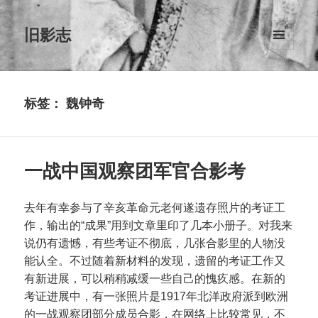
旧影志
菜单和
挂件
标签：
魏钟奇
一战中国观察团军官合影考
去年有幸参与了辛亥革命元老何遂遗存照片的考证工
作，输出的“成果”用到文章里印了几本小册子。对我来
说仍有遗憾，有些考证不彻底，几张合影里的人物没
能认全。不过随着新材料的发现，遗留的考证工作又
有新进展，可以稍稍减缓一些自己的愧疚感。在新的
考证进展中，有一张照片是1917年北洋政府派到欧洲
的一战观察团部分成员合影，在网络上比较常见，不