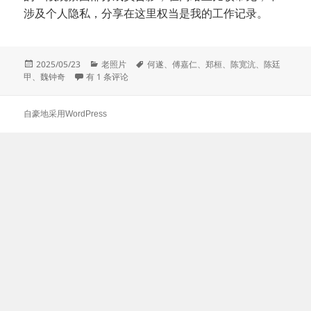
涉及个人隐私，分享在这里权当是我的工作记录。
发
分
标
2025/05/23
老照片
何遂
、
傅嘉仁
、
郑桓
、
陈宽沆
、
陈廷
布
一战中国观察团军官合影考
类
签
甲
、
魏钟奇
有 1 条评论
于
自豪地采用WordPress