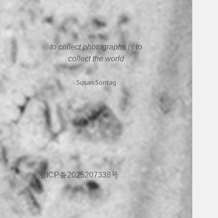
to collect photographs is to
collect the world
Susan Sontag
浙ICP备2025207338号