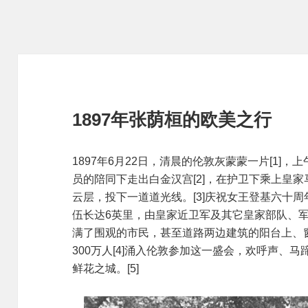
1897年张荫桓的欧美之行
1897年6月22日，清晨的伦敦灰蒙蒙一片[1]，
员的陪同下走出白金汉宫[2]，在护卫下乘上皇
云层，投下一道道光线。[3]庆祝女王登基六十
伍长达6英里，由皇家近卫军及其它皇家部队、
满了围观的市民，甚至道路两边建筑的阳台上、
300万人[4]涌入伦敦参加这一盛会，欢呼声、
鲜花之城。[5]