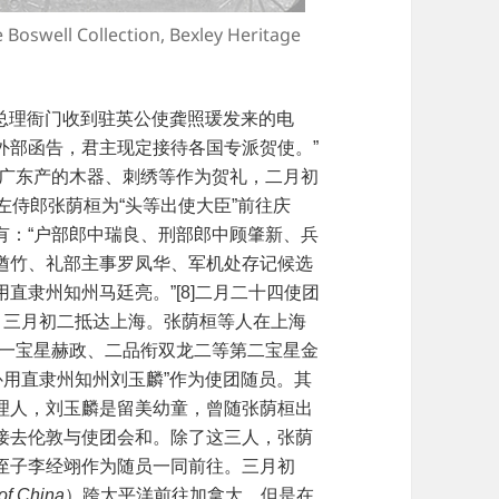
Collection, Bexley Heritage
，总理衙门收到驻英公使龚照瑗发来的电
顷外部函告，君主现定接待各国专派贺使。”
采买广东产的木器、刺绣等作为贺礼，二月初
左侍郎张荫桓为“头等出使大臣”前往庆
有：“户部郎中瑞良、刑部郎中顾肇新、兵
遒竹、礼部主事罗凤华、军机处存记候选
直隶州知州马廷亮。”[8]二月二十四使团
，三月初二抵达上海。张荫桓等人在上海
第一宝星赫政、二品衔双龙二等第二宝星金
补用直隶州知州刘玉麟”作为使团随员。其
理人，刘玉麟是留美幼童，曾随张荫桓出
接去伦敦与使团会和。除了这三人，张荫
侄子李经翊作为随员一同前往。三月初
f China
）跨太平洋前往加拿大，但是在