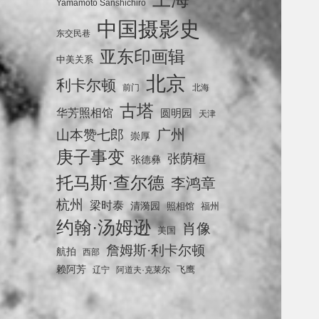
Yamamoto Sanshichiro
中国摄影史
东交民巷
亚东印画辑
中美关系
北京
利卡尔顿
前门
北海
古塔
华芳照相馆
圆明园
天津
广州
山本赞七郎
崇厚
庚子事变
张荫桓
张德彝
托马斯·查尔德
李鸿章
杭州
梁时泰
清漪园
照相馆
福州
约翰·汤姆逊
肖像
美国
詹姆斯·利卡尔顿
航拍
西部
赖阿芳
飞鹰
辽宁
阿道夫·克莱尔