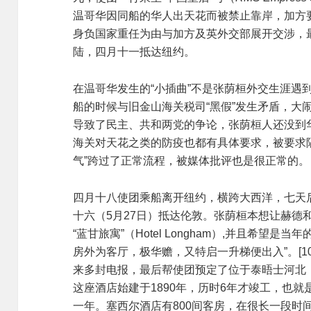
温哥华因同船的华人出天花而被禁止靠岸，加方
身负国家重任为由与加方及英外交部展开交涉，
陆，四月十一抵达纽约。
在温哥华发生的“小插曲”不是张荫桓外交生涯遇到
船的时候与旧金山海关税司“黑假”发生矛盾，大
导致了民主、共和两党的争论，张荫桓人还没到
海关对天花之类的防疫也都有具体要求，被要求
气”跨过了正常流程，被媒体批评也是很正常的。
四月十八使团乘船离开纽约，横跨大西洋，七天
十六（5月27日）抵达伦敦。张荫桓本想让赫德和
“蓝甘旅寓”（Hotel Longham）,并且希望是
房外为客厅，极华赡，又特启一升梯便出入”。[1
来多封电报，最后帮使团预定了位于泰晤士河北，河岸
这座酒店始建于1890年，历时6年才竣工，也
一年。塞西尔酒店有800间客房，在很长一段时间里