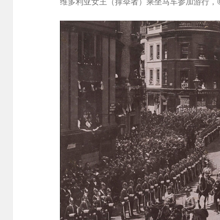
维多利亚女王（撑伞者）乘坐马车参加游行，©️Stati