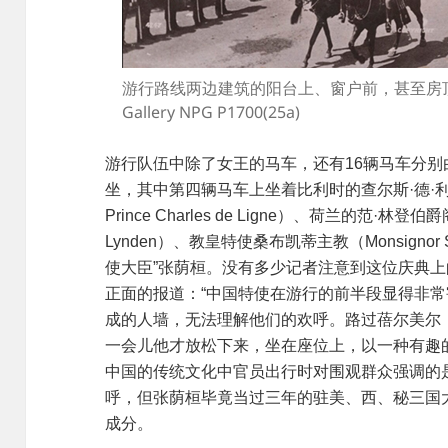
游行路线两边建筑的阳台上、窗户前，甚至房顶上都站满了
Gallery NPG P1700(25a)
游行队伍中除了女王的马车，还有16辆马车分
坐，其中第四辆马车上坐着比利时的查尔斯·德·利涅王子殿下
Prince Charles de Ligne）、荷兰的范·林登伯爵阁下
Lynden）、教皇特使桑布凯蒂主教（Monsignor
使大臣”张荫桓。没有多少记者注意到这位庆典
正面的报道：“中国特使在游行的前半段显得非
成的人墙，无法理解他们的欢呼。路过蓓尔美尔（Pa
一会儿他才放松下来，坐在座位上，以一种有趣的
中国的传统文化中官员出行时对围观群众强调的是
呼，但张荫桓毕竟当过三年的驻美、西、秘三国
成分。