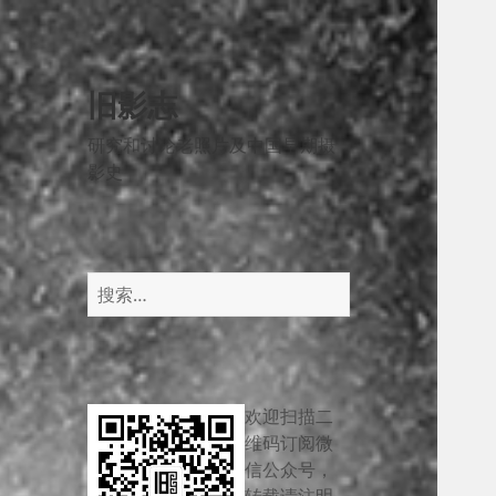
旧影志
研究和讨论老照片及中国早期摄
影史
搜
索：
欢迎扫描二
维码订阅微
信公众号，