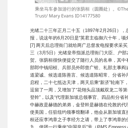
乘坐马车参加游行的张荫桓（圆圈处）。©️The Boswell 
Trust/ Mary Evans ID14177580
光绪二十三年正月二十五（1897年2月26日）
报，说这年的6月20日是“英君主临御六十年，
[7] 两天后总理衙门就给两广总督发电报要求
三（3月5日）光绪皇帝指派总理衙门大臣、户部
贺。张荫桓很快便提交了随行人员的名单，其中
部郎中钱绍桢、兵部员外郎曾广铨、礼部主事阎
道梁诚、候选道陈善言、候选道陈昭常、分省补用
启程，二十七抵达天津，两天后乘“新济”轮南下
逗留了一周，又增加了“花翎头品顶戴双龙二等
登幹”，以及“代理新加坡总领事官、四品衔分省
中赫政是赫德的弟弟，金登幹是赫德在伦敦的代
使美国，任驻纽约领事馆翻译，他会从新加坡直
桓还应李鸿章之子李经方之请，带上了李鸿章的
九，使团一行乘坐“中国皇后”号（
RMS Empress o