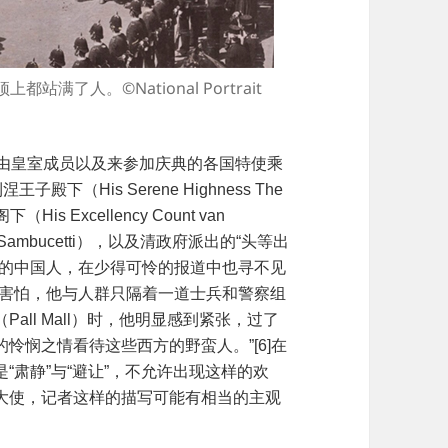
人。©️National Portrait
别由皇室成员以及来参加庆典的各国特使乘
（His Serene Highness The
（His Excellency Count van
 Sambucetti），以及清政府派出的“头等出
上的中国人，在少得可怜的报道中也寻不见
常害怕，他与人群只隔着一道士兵和警察组
ll Mall）时，他明显感到紧张，过了
怜悯之情看待这些西方的野蛮人。”[6]在
“肃静”与“避让”，不允许出现这样的欢
大使，记者这样的描写可能有相当的主观