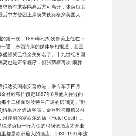
要求所有乘客隔离后方可离开，张荫桓以
最后中方使团上岸换乘铁路横穿美国大
的第一次，1886年他初次赴美上任在下
闹一通，东西海岸的媒体争相报道，甚至
华盛顿就已经全美知名了。十九世纪各国
隔离也是正常程序，但张荫桓再次“闹脾
后抵达英国南安普敦港，乘专车于四月二
金登幹帮忙预定1887年8月他入住过的
当年的那个二楼面对波特兰广场的房间[9]，“卧
0]结果这座酒店客满，金登幹与赫德又往
街的塞西尔酒店（Hotel Cecil）。
就是说张荫桓一行入住的时候该酒店才开业
都是欧洲最大的酒店。1930-1931年这