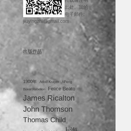
转载请注明
出处。我的
电子邮件:
jiuyingzhi@gmail.com
出版作品
1900年
Adolf Krayer
AFong
Felice Beato
Boxer Rebellion
James Ricalton
John Thomson
Thomas Child
上海