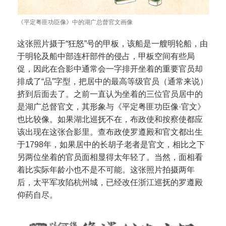
《平定粤匪功臣像》中的湖广总督官文画像
这张照片摄于“狂怒”号的甲板，该船是一艘明轮船，由
于明轮及船中部连杆部件的侵占，甲板空间有些局
促，因此在合影中通常会一字排开坐着的重要官员却
排成了“品”字型，把居中的最高等级官员（通常来说）
挤到后面去了。之前一直认为坐着的三位官员居中的
是湖广总督官文，其形象与《平定粤匪功臣像·官文》
也比较像。如果湖北巡抚不在，布政使和按察使都应
该出现在这张合影里。查布政使罗遵殿和官文都出生
于1798年，如果居中的长胡子老者是官文，相比之下
另两位坐着的官员面相显得太年轻了。当然，面相看
着比实际年龄小也不是不可能。这张照片拍摄两年
后，太平军攻陷杭州城，已经改任浙江巡抚的罗遵殿
仰药自尽。