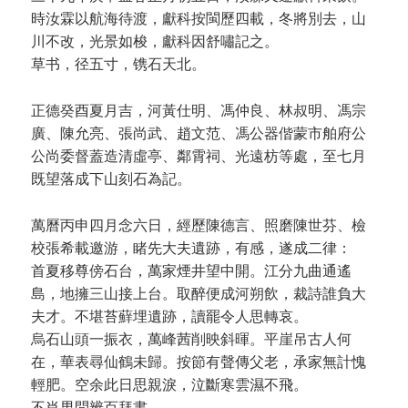
時汝霖以航海待渡，獻科按閩歷四載，冬將別去，山
川不改，光景如梭，獻科因舒嘯記之。
草书，径五寸，镌石天北。
正德癸酉夏月吉，河黃仕明、馮仲良、林叔明、馮宗
廣、陳允亮、張尚武、趙文范、馮公器偕蒙市舶府公
公尚委督蓋造清虛亭、鄰霄祠、光遠枋等處，至七月
既望落成下山刻石為記。
萬曆丙申四月念六日，經歷陳德言、照磨陳世芬、檢
校張希載邀游，睹先大夫遺跡，有感，遂成二律：
首夏移尊傍石台，萬家煙井望中開。江分九曲通遙
島，地擁三山接上台。取醉便成河朔飲，裁詩誰負大
夫才。不堪苔蘚埋遺跡，讀罷令人思轉哀。
烏石山頭一振衣，萬峰茜削映斜暉。平崖吊古人何
在，華表尋仙鶴未歸。按節有聲傳父老，承家無計愧
輕肥。空余此日思親淚，泣斷寒雲濕不飛。
不肖男問辨百拜書。