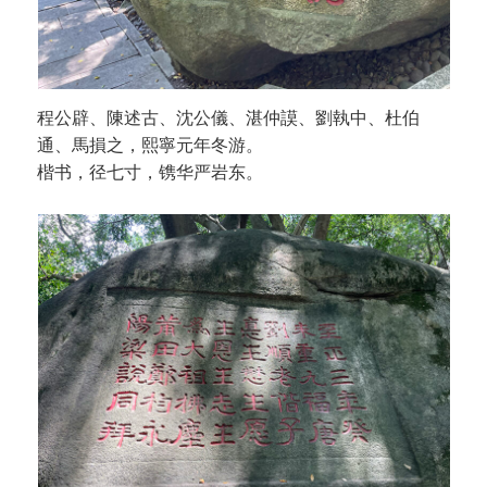
程公辟、陳述古、沈公儀、湛仲謨、劉執中、杜伯
通、馬損之，熙寧元年冬游。
楷书，径七寸，镌华严岩东。