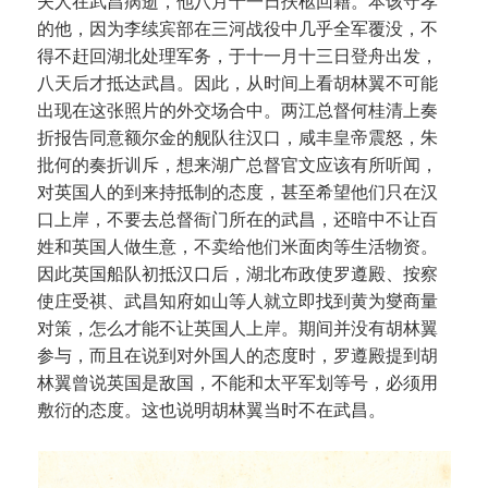
夫人在武昌病逝，他八月十一日扶柩回籍。本该守孝
的他，因为李续宾部在三河战役中几乎全军覆没，不
得不赶回湖北处理军务，于十一月十三日登舟出发，
八天后才抵达武昌。因此，从时间上看胡林翼不可能
出现在这张照片的外交场合中。两江总督何桂清上奏
折报告同意额尔金的舰队往汉口，咸丰皇帝震怒，朱
批何的奏折训斥，想来湖广总督官文应该有所听闻，
对英国人的到来持抵制的态度，甚至希望他们只在汉
口上岸，不要去总督衙门所在的武昌，还暗中不让百
姓和英国人做生意，不卖给他们米面肉等生活物资。
因此英国船队初抵汉口后，湖北布政使罗遵殿、按察
使庄受祺、武昌知府如山等人就立即找到黄为燮商量
对策，怎么才能不让英国人上岸。期间并没有胡林翼
参与，而且在说到对外国人的态度时，罗遵殿提到胡
林翼曾说英国是敌国，不能和太平军划等号，必须用
敷衍的态度。这也说明胡林翼当时不在武昌。