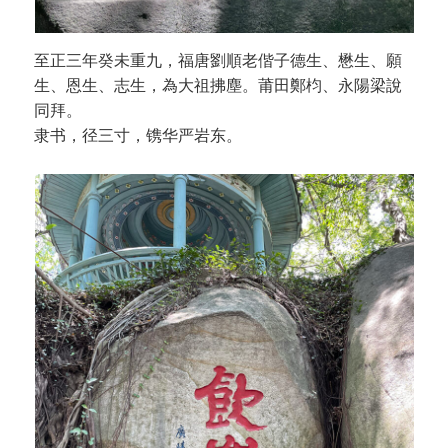
至正三年癸未重九，福唐劉順老偕子德生、懋生、願
生、恩生、志生，為大祖拂塵。莆田鄭枃、永陽梁說
同拜。
隶书，径三寸，镌华严岩东。