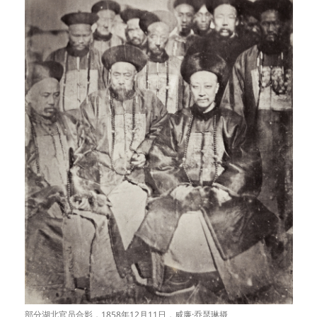
部分湖北官员合影，1858年12月11日，威廉·乔瑟琳摄