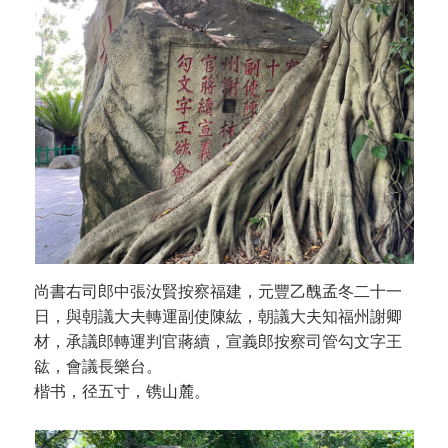
尚書右司郎中張汝賢按察福建，元豐乙醜孟冬二十一
日，與朝議大夫轉運副使陳紘，朝議大夫知福州謝卿
材，承議郎轉運判官蔣續，宣義郎按察司管勾文字王
谹，會議長樂台。
楷书，径五寸，镌山麓。