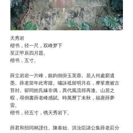
天秀岩
楷书，径一尺，双峰梦下
至正甲辰四月題。
楷书，五寸。
薛立岩岩一片峰，銀鈎倒掛玉芙蓉。居人何處窮遺
墨。薛老當年此寄蹤。嘯詠祗留明月在，摩挲應被古
苔封。卻同姓氏緣非偶，異代風流得再逢。山居之
暇，尋倒書薛老峰感賦。時萬曆丁未秋，福唐薛夢
雷。
楷书，径五寸，镌天秀岩下。
薛君和招同林謹任、陳泰始、洪汝臣諸公集薛老莊分