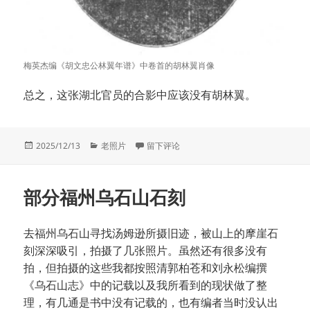
梅英杰编《胡文忠公林翼年谱》中卷首的胡林翼肖像
总之，这张湖北官员的合影中应该没有胡林翼。
发
分
于胡林翼是否在场
2025/12/13
老照片
留下评论
布
类
于
部分福州乌石山石刻
去福州乌石山寻找汤姆逊所摄旧迹，被山上的摩崖石
刻深深吸引，拍摄了几张照片。虽然还有很多没有
拍，但拍摄的这些我都按照清郭柏苍和刘永松编撰
《乌石山志》中的记载以及我所看到的现状做了整
理，有几通是书中没有记载的，也有编者当时没认出