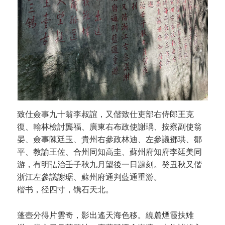
致仕僉事九十翁李叔誼，又偕致仕吏部右侍郎王克
復、翰林檢討龔福、廣東右布政使謝瑀、按察副使翁
晏、僉事陳廷玉、貴州右參政林迪、左參議鄧珙、鄒
平、教諭王佐、合州同知高圭、蘇州府知府李廷美同
游，有明弘治壬子秋九月望後一日題刻。癸丑秋又偕
浙江左參議謝琚、蘇州府通判藍通重游。
楷书，径四寸，镌石天北。
蓬壺分得片雲奇，影出遙天海色移。繞麓煙霞扶雉