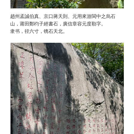
趙州孟誠伯真、京口蔣天則、元用來游閩中之烏石
山，莆田鄭枃子經書石，廣信章容元度勒字。
隶书，径六寸，镌石天北。