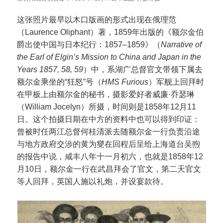
这张照片最早以木口版画的形式出现在俄理范
（Laurence Oliphant）著，1859年出版的《额尔金伯
爵出使中国与日本纪行：1857–1859》（
Narrative of
the Earl of Elgin’s Mission to China and Japan in the
Years 1857, 58, 59
）中，系湖广总督官文带领下属去
额尔金乘坐的“狂怒”号（
HMS Furious
）军舰上回拜时
在甲板上由额尔金的秘书，摄影爱好者威廉·乔瑟琳
（William Jocelyn）所摄，时间则是1858年12月11
日。这个拍摄日期在中方的资料中也可以得到印证：
曾被时任两江总督何桂清派去随额尔金一行负责沿途
与地方政府交涉的黄为燮在回程后呈给上海道台吴煦
的报告中说，咸丰八年十一月初六，也就是1858年12
月10日，额尔金一行在武昌拜会了官文，第二天官文
等人回拜，英国人施以礼炮，并设宴款待。