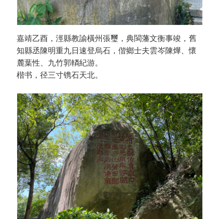
嘉靖乙酉，涇縣教諭橫州張璽，典閩藩文衡事竣，舊
知縣丞陳明重九日速登烏石，偕鄉士夫雲岑陳燁、懷
麓葉性、九竹郭轔紀游。
楷书，径三寸镌石天北。