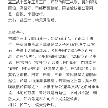
至正貳十五年正月三日，戶部侍郎王叔璵、員外郎張
閭伯、高留守、司經歷曹德輔、閩省檢校董公著同
登，唐觀、李習從行。
隶书，径五寸，镌天秀岩后。
東壁亭記
福城之三山，閩山其一，即烏石山也。至正二十四
年，平章政事燕赤不華摹勒皇太子所賜“忠孝文武”於
石，亭是山之陽而建焉，名其亭曰“東壁”;亭之西有
岩，名曰“天秀”，又亭其樹曰“望海”。“望海”之西又亭
焉，曰“東升”。“東升”之西台焉，曰“清泠”。門其南曰
“春明”、曰“天秀”者，狀其景之勝也。曰“清泠”者，即
其氣之肅也。曰東、曰海、曰春，皆因儲皇之恩賜而
起也，於是，山巔海隅煥焉，若重光之照臨，莫不敬
嘆欽羨於仰瞻之下，不惟平章公“忠孝文武”之名可垂永
遠。凡宅於茲者，皆將以是自勉也，不可以不記。朝
散大夫、江西等處左右司郎中揭汯記並書。
楷书，径二寸，镌天秀岩后。