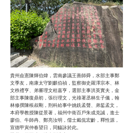
貴州僉憲陳輝伯煒，雲南參議王善師舜，水部主事鄭
文季友，南康太守劉麒伯禎，監察御史羅澤宗本、林
文秩禮亨、弟審理文秸嘉亨，選部主事洪英實夫，金
部主事陳復鼎初，張衍理文，光祿署丞林生子儀，翰
林修撰陳棖叔剛，刑科給事中姚銑孟聲、弟銴孟文，
本府學教授陳從景著，福州中衛百戶朱成克誠，進士
廖伯、牛師冉、鄭亮汝明，儒士戴侃宏齡，釋性源，
宣德甲寅仲春望日，同觴詠於此。