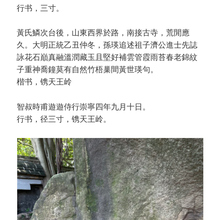
行书，三寸。
黃氏鱗次台後，山東西界於路，南接古寺，荒閒應
久。大明正統乙丑仲冬，孫瑛追述祖子濟公進士先誌
詠花石巔真融溫潤藏玉且堅好補雲管霞雨苔春老錦紋
子重神喬鐘莫有自然竹梧巢間黃世瑛句。
楷书，镌天王岭
智叔時甫遊遊侍行崇寧四年九月十日。
行书，径三寸，镌天王岭。