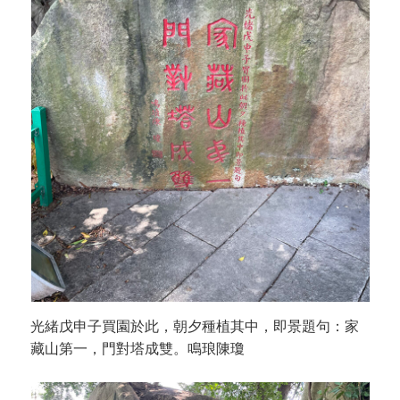
光緒戊申子買園於此，朝夕種植其中，即景題句：家
藏山第一，門對塔成雙。鳴琅陳瓊