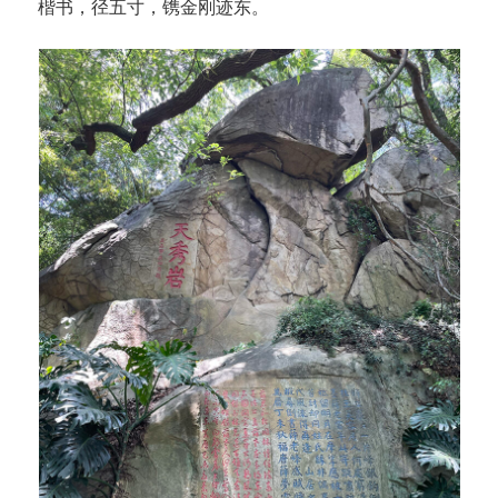
楷书，径五寸，镌金刚迹东。