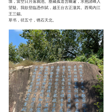
堞，當空日月落鴉池。塵藏孤逕含幽邃，水抱諸峰入
望疑。我欲登臨憑作賦，越王台古正淒其。西蜀內江
王三錫。
草书，径五寸，镌石天北。