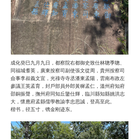
成化癸巳九月九日，都察院右都御史致仕林聰季聰、
同福城耆英，廣東按察司副使張文從周，貴州按察司
僉事李叔義文宜，光祿寺寺丞潘東孟陽，雲南布政左
參議王英孟育，封戶部員外郎黃穉孟仁，溫州府知府
邵銅振聲，撫州府同知丘鑒仕輝，臨川縣知縣姚洪志
大，懷應府孟縣儒學教諭李忠思誠，登高至此。
楷书，径五寸，镌金刚迹东。