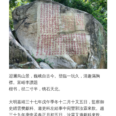
迢邇烏山景，巍峨自古今。登臨一玩久，清趣滿胸
襟。富峪李讚題
楷书，径二寸半，镌石天北。
大明嘉靖三十七年戊午季冬十二月十又五日，監察御
史縉雲樊獻科、邀吏科左給事中宛豐郭汝霖來飲。越
三十九年庚申孟春正月初五日，汝霖又邀獻科來飲。