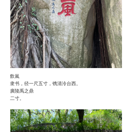
飲嵐
隶书，径一尺五寸，镌清泠台西。
廣陵禹之鼎
二寸。