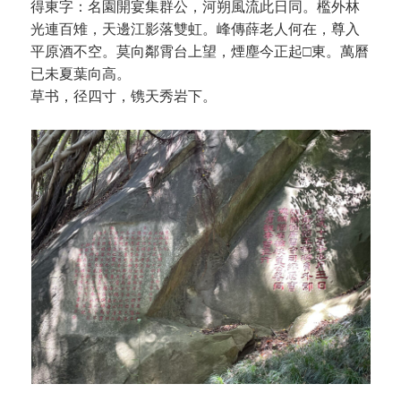
得東字：名園開宴集群公，河朔風流此日同。檻外林
光連百雉，天邊江影落雙虹。峰傳薛老人何在，尊入
平原酒不空。莫向鄰霄台上望，煙塵今正起□東。萬曆
已未夏葉向高。
草书，径四寸，镌天秀岩下。