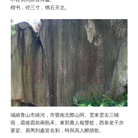
楷书，径三寸，镌石天北。
城繞青山市繞河，市聲南北際山阿。雲來雲去三晡
雨，霜後霜前兩熟禾。東郭農人報豐稔，西皋老子亦
婆娑。肩輿到處皆名剎，時與高人醉踏歌。