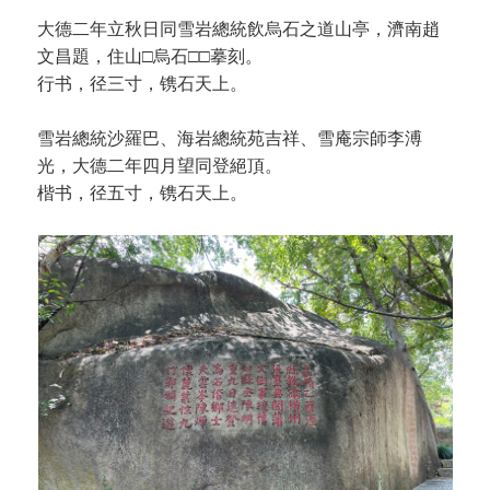
大德二年立秋日同雪岩總統飲烏石之道山亭，濟南趙
文昌題，住山□烏石□□摹刻。
行书，径三寸，镌石天上。
雪岩總統沙羅巴、海岩總統苑吉祥、雪庵宗師李溥
光，大德二年四月望同登絕頂。
楷书，径五寸，镌石天上。