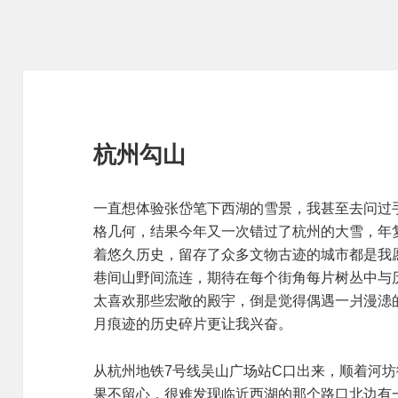
杭州勾山
一直想体验张岱笔下西湖的雪景，我甚至去问过
格几何，结果今年又一次错过了杭州的大雪，年
着悠久历史，留存了众多文物古迹的城市都是我
巷间山野间流连，期待在每个街角每片树丛中与
太喜欢那些宏敞的殿宇，倒是觉得偶遇一爿漫漶
月痕迹的历史碎片更让我兴奋。
从杭州地铁7号线吴山广场站C口出来，顺着河
果不留心，很难发现临近西湖的那个路口北边有