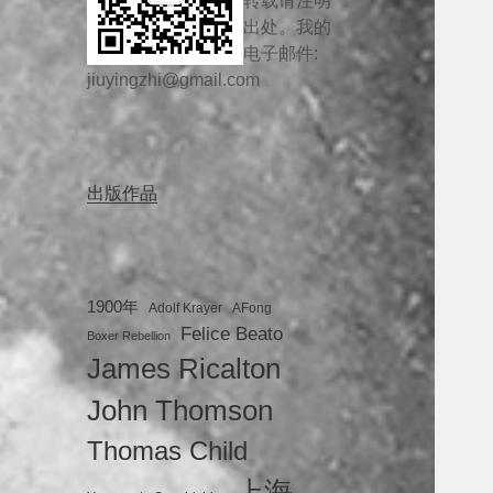
转载请注明
出处。我的
电子邮件:
jiuyingzhi@gmail.com
出版作品
1900年
Adolf Krayer
AFong
Felice Beato
Boxer Rebellion
James Ricalton
John Thomson
Thomas Child
上海