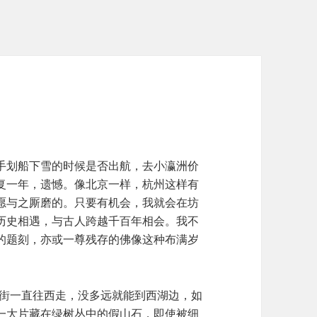
手划船下雪的时候是否出航，去小瀛洲价
复一年，遗憾。像北京一样，杭州这样有
愿与之厮磨的。只要有机会，我就会在坊
历史相遇，与古人跨越千百年相会。我不
的题刻，亦或一尊残存的佛像这种布满岁
坊街一直往西走，没多远就能到西湖边，如
一大片藏在绿树丛中的假山石，即使被细