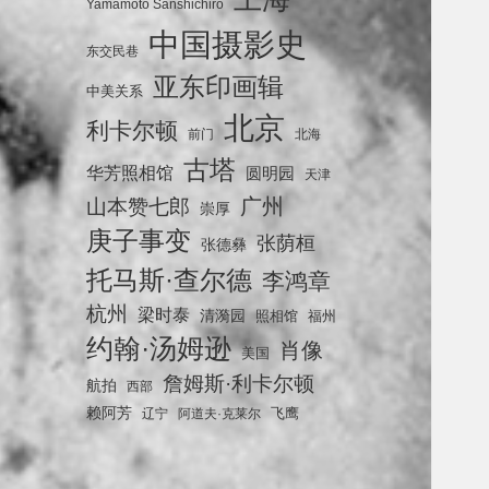
Yamamoto Sanshichiro
中国摄影史
东交民巷
亚东印画辑
中美关系
北京
利卡尔顿
前门
北海
古塔
华芳照相馆
圆明园
天津
广州
山本赞七郎
崇厚
庚子事变
张荫桓
张德彝
托马斯·查尔德
李鸿章
杭州
梁时泰
清漪园
照相馆
福州
约翰·汤姆逊
肖像
美国
詹姆斯·利卡尔顿
航拍
西部
赖阿芳
飞鹰
辽宁
阿道夫·克莱尔