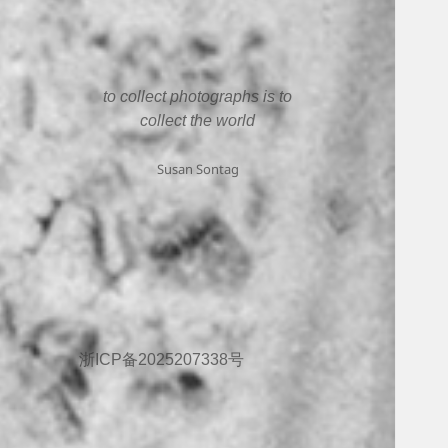
to collect photographs is to
collect the world
Susan Sontag
浙ICP备2025207338号