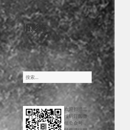
旧影志
研究和讨论老照片及中国早期摄
影史
搜
索：
欢迎扫描二
维码订阅微
信公众号，