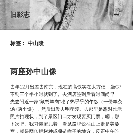
旧影志
菜单和
挂件
标签：
中山陵
两座孙中山像
去年12月出差去南京，现在的高铁实在太方便，坐G7
不到三个半小时就到了。去酒店签到后看时间尚早，
先去附近一家“藏书羊肉”吃了热乎乎的午饭（一份羊杂
汤+两个饼），然后出发去明孝陵。去那里是想对比老
照片拍现状，到了景区门口才发现要买门票，嗯，那
下次吧。我习惯腿儿着，看见路牌说往山上走是美龄
宫，就是网传把树种成项链样子的地方，反正中午吃