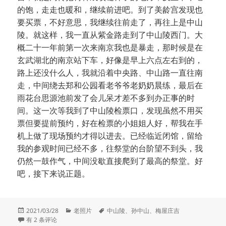
的饱，走走也暖和，继续前进吧。到了美龄宫发现也
要买票，不好意思，我继续往前走了，再往上是中山
陵。就这样，我一直从紫金路走到了中山陵西门。大
概二十一年前第一次来南京我也是暴走，那时候是在
玄武湖北的南京站下车，好像是早上六点左右到的，
路上还没什么人，我就沿着中央路、中山路一直往南
走，中间绕去郑和公园看老爷爷老奶奶晨练，最后在
雨花台思源池前发了会儿呆才差不多到办正事的时
间。这一次等我到了中山陵检票口，发现虽然不用买
票但要提前预约，好在检票的小姐姐人好，帮我在手
机上做了现场预约才得以进去。已经临近闭馆，留给
我的参观时间已经不多，往祭堂的台阶望不到头，我
仍然一鼓作气，中间没歇直接爬到了最高的祭堂。好
吧，接下来说正题。
发
分
标
2021/03/28
老照片
中山陵
、
孙中山
、
梅屋庄吉
布
两座孙中山像
类
签
有 2 条评论