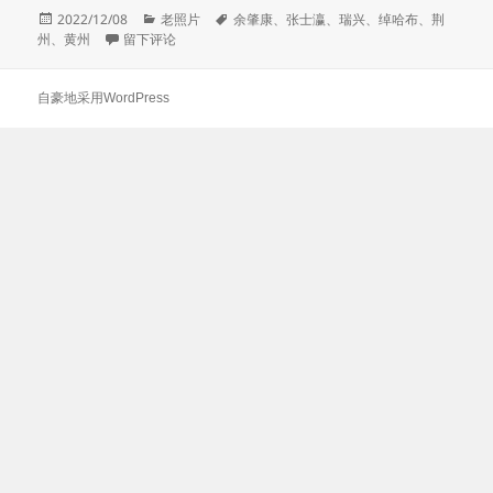
发
分
标
2022/12/08
老照片
余肇康
、
张士瀛
、
瑞兴
、
绰哈布
、
荆
布
于四位湖北官员合影
类
签
州
、
黄州
留下评论
于
自豪地采用WordPress