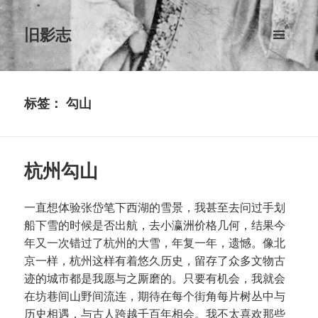
旧影志
菜单和
挂件
标签：
勾山
杭州勾山
一直想体验张岱笔下西湖的雪景，我甚至去问过手划
船下雪的时候是否出航，去小瀛洲价格几何，结果今
年又一次错过了杭州的大雪，年复一年，遗憾。像北
京一样，杭州这样有着悠久历史，留存了众多文物古
迹的城市都是我愿与之厮磨的。只要有机会，我就会
在坊巷间山野间流连，期待在每个街角每片树丛中与
历史相遇，与古人跨越千百年相会。我不太喜欢那些