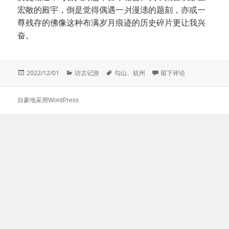
宏敞的殿宇，倒是觉得偶遇一爿漫漶的题刻，亦或一
尊残存的佛像这种布满岁月痕迹的历史碎片更让我兴
奋。
发
分
标
于杭州勾山
2022/12/01
访古记游
勾山
、
杭州
留下评论
布
类
签
于
自豪地采用WordPress