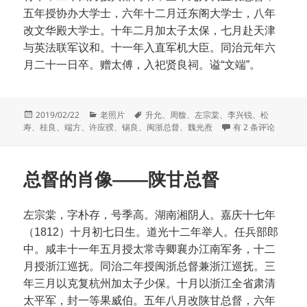
五年授协办大学士，六年十二月迁东阁大学士，八年
改文华殿大学士。十年二月加太子太保，七月赴天津
与英法联军议和。十一年入直军机大臣。同治元年六
月二十一日卒。赠太傅，入祀贤良祠。谥“文端”。
发
分
标
2019/02/22
老照片
升允
、
周馥
、
左宗棠
、
李兴锐
、
松
布
类
签
总督的肖像——闽浙
寿
、
桂良
、
端方
、
许应骙
、
锡良
、
闽浙总督
、
魏光焘
有 2 条评论
于
总督的肖像——陕甘总督
左宗棠，字朴存，号季高。湖南湘阴人。嘉庆十七年
（1812）十月初七日生。道光十二年举人。任兵部郎
中。咸丰十一年五月授太常寺卿襄办江南军务，十二
月授浙江巡抚。同治二年授闽浙总督兼浙江巡抚。三
年三月以克复杭州加太子少保。十月以浙江全省肃清
太平军，封一等果威伯。五年八月改陕甘总督，六年