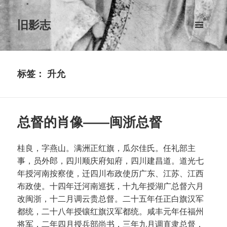
旧影志
菜单和
挂件
标签：
升允
总督的肖像——闽浙总督
桂良，字燕山。满洲正红旗，瓜尔佳氏。任礼部主
事，员外郎，四川顺庆府知府，四川建昌道。道光七
年授河南按察使，迁四川布政使历广东、江苏、江西
布政使。十四年迁河南巡抚，十九年授湖广总督六月
改闽浙，十二月调云贵总督。二十五年任正白旗汉军
都统，二十八年授镶红旗汉军都统。咸丰元年任福州
将军，二年四月授兵部尚书，三年九月调直隶总督，