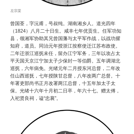
左宗棠
曾国荃，字沅甫，号叔纯。湖南湘乡人。道光四年
（1824）八月二十日生。咸丰七年优贡生。任军功知
县，领湘军协助其兄曾国藩与太平军作战，以战功擢
知府，道员。同治元年授浙江按察使迁江苏布政使。
二年迁浙江巡抚未任，留办江宁军务，三年以攻占太
平天国天京江宁加太子少保封一等伯爵。五年调湖北
巡抚，六年病免。光绪元年二月授东河总督，二年改
任山西巡抚，七年授陕甘总督，八年改两广总督。十
年署吏部尚书正月改署两江总督，十五年加太子太
保。光绪十六年十月初二日卒，年六十七。赠太傅，
入祀贤良祠，谥“忠襄”。