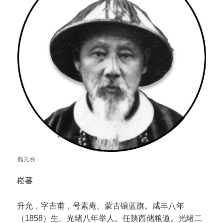
魏光焘
崧蕃
升允，字吉甫，号素庵。蒙古镶蓝旗。咸丰八年
（1858）生。光绪八年举人。任陕西储粮道。光绪二