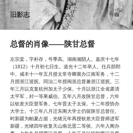
旧影志
菜单和
挂件
总督的肖像——陕甘总督
左宗棠，字朴存，号季高。湖南湘阴人。嘉庆十七年
（1812）十月初七日生。道光十二年举人。任兵部郎
中。咸丰十一年五月授太常寺卿襄办江南军务，十二
月授浙江巡抚。同治二年授闽浙总督兼浙江巡抚。三
年三月以克复杭州加太子少保。十月以浙江全省肃清
太平军，封一等果威伯。五年八月改陕甘总督，六年
以钦差大臣督军务。七年晋太子太保。十二年授协办
大学士。十三年八月迁东阁大学士仍留陕甘总督任。
时新疆为帕夏占据，光绪元年再授钦差大臣督师进军
新疆，光绪四年收复天山南北晋二等侯。六年入阁办