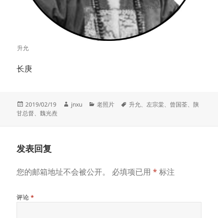
升允
长庚
发
作
分
标
2019/02/19
jnxu
老照片
升允
、
左宗棠
、
曾国荃
、
陕
布
者
类
签
甘总督
、
魏光焘
于
发表回复
您的邮箱地址不会被公开。
必填项已用
*
标注
评论
*