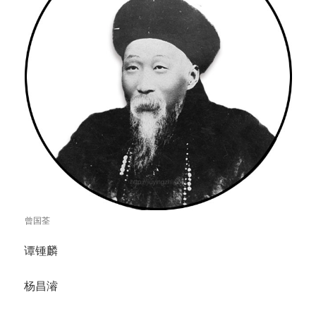
曾国荃
谭锺麟
杨昌濬