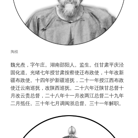
陶模
魏光焘，字午庄。湖南邵阳人。监生。任甘肃平庆泾
固化道。光绪七年授甘肃按察使迁布政使，十年改新
疆布政使。十四年护新疆巡抚，二十一年授江西布政
使迁云南巡抚，改陕西巡抚。二十六年迁陕甘总督十
月改云贵总督，二十八年十一月改两江总督二十九年
二月抵任。三十年七月调闽浙总督。三十一年解职。