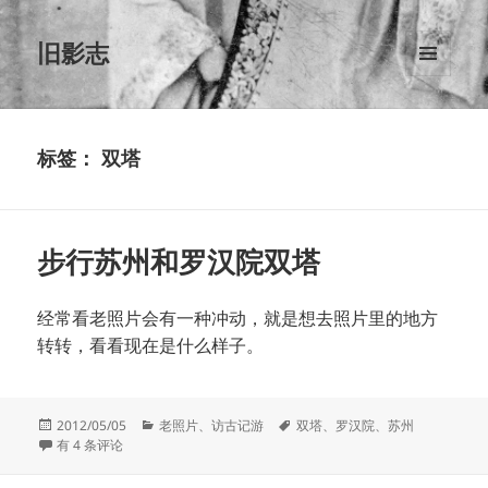
旧影志
菜单和
挂件
标签：
双塔
步行苏州和罗汉院双塔
经常看老照片会有一种冲动，就是想去照片里的地方
转转，看看现在是什么样子。
发
分
标
2012/05/05
老照片
、
访古记游
双塔
、
罗汉院
、
苏州
布
步行苏州和罗汉院双塔
类
签
有 4 条评论
于