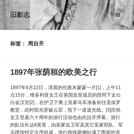
旧影志
菜单和
挂件
标签：
周自齐
1897年张荫桓的欧美之行
1897年6月22日，清晨的伦敦灰蒙蒙一片[1]，上午11
点15分，维多利亚女王在英国皇室成员的陪同下走出
白金汉宫[2]，在护卫下乘上皇家马车准备前往圣保罗
教堂，此时阳光穿破云层，投下一道道光线。[3]庆祝
女王登基六十周年的游行活动也由此拉开序幕。游行
的队伍长达6英里，由皇家近卫军及其它皇家部队、军
乐团按特定次序组成，游行路线两侧站满了围观的市