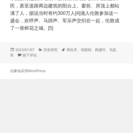
民，甚至道路两边建筑的阳台上、窗前、房顶上都站
满了人，据说当时有约300万人[4]涌入伦敦参加这一
盛会，欢呼声、马蹄声、军乐声交织在一起，伦敦成
了一座鲜花之城。[5]
发
分
标
2023/01/07
历史研究
周自齐
、
张荫桓
、
阎遒竹
、
马廷
布
于1897年张荫桓的欧美之行
类
签
亮
留下评论
于
自豪地采用WordPress