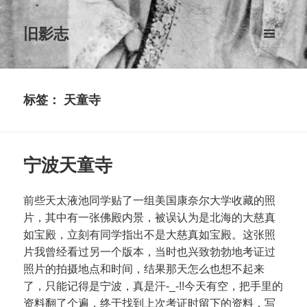
旧影志
菜单和
挂件
标签：
天童寺
宁波天童寺
前些天太液池同学贴了一组美国康奈尔大学收藏的照
片，其中有一张佛殿内景，被误认为是北海的大慈真
如宝殿，立刻有同学指出不是大慈真如宝殿。这张照
片我曾经看过另一个版本，当时也兴致勃勃地考证过
照片的拍摄地点和时间，结果那天怎么也想不起来
了，只能记得是宁波，真是汗-_-!!今天有空，把手里的
资料翻了个遍，终于找到上次考证时留下的资料，写