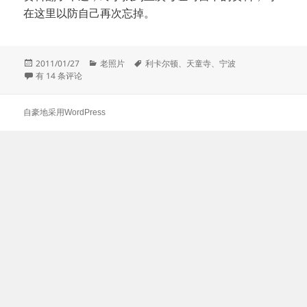
在这里以防自己再次忘掉。
发
分
标
2011/01/27
老照片
利卡尔顿
、
天童寺
、
宁波
布
宁波天童寺
类
签
有 14 条评论
于
自豪地采用WordPress