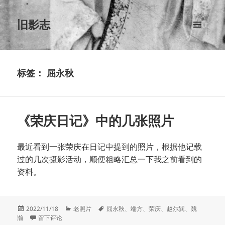
旧影志
菜单和
挂件
标签：
屈永秋
《荣庆日记》中的几张照片
最近看到一张荣庆在日记中提到的照片，根据他记载
过的几次摄影活动，顺便粗略汇总一下我之前看到的
资料。
发
分
标
2022/11/18
老照片
屈永秋
、
端方
、
荣庆
、
赵尔巽
、
魏
布
于《荣庆日记》中的几张照片
类
签
瀚
留下评论