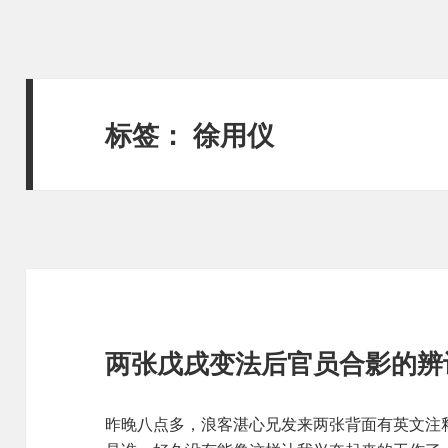
标签：
徐用仪
两张戊戌变法后官员合影的辨
昨晚八点多，浪客湛心兄发来两张背面有英文注