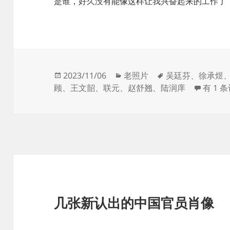
是谁，好久没有能像这样让我兴奋起来的工作了
发
分
标
2023/11/06
老照片
吴廷芬
、
徐承煜
布
类
签
两张戊
顾
、
王文韶
、
联元
、
赵舒翘
、
陆润庠
有 1 
于
几张新认出的中国官员肖像