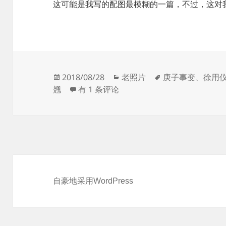
这可能是我写的配图最模糊的一篇，不过，这对
发
分
标
2018/08/28
老照片
庚子事变
、
徐用
布
几张新认出的中国官员肖像
类
签
翘
有 1 条评论
于
自豪地采用WordPress