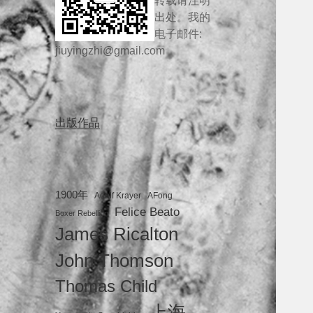
转载请注明
出处。我的
电子邮件:
jiuyingzhi@gmail.com
出版作品
1900年
Adolf Krayer
AFong
Felice Beato
Boxer Rebellion
James Ricalton
John Thomson
Thomas Child
上海