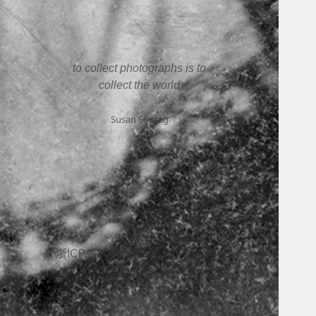
to collect photographs is to
collect the world
Susan Sontag
浙ICP备2025207338号