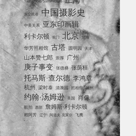
Yamamoto Sanshichiro
中国摄影史
东交民巷
亚东印画辑
中美关系
北京
利卡尔顿
前门
北海
古塔
华芳照相馆
圆明园
天津
广州
山本赞七郎
崇厚
庚子事变
张荫桓
张德彝
托马斯·查尔德
李鸿章
杭州
梁时泰
清漪园
照相馆
福州
约翰·汤姆逊
肖像
美国
詹姆斯·利卡尔顿
航拍
西部
赖阿芳
飞鹰
辽宁
阿道夫·克莱尔