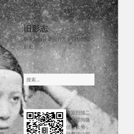
旧影志
研究和讨论老照片及中国早期摄
影史
搜
索：
欢迎扫描二
维码订阅微
信公众号，