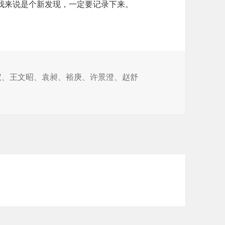
我来说是个新发现，一定要记录下来。
仪
、
王文昭
、
袁昶
、
裕庚
、
许景澄
、
赵舒