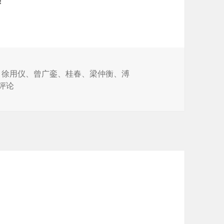
！
、
徐用仪
、
曾广銮
、
桂春
、
梁仲衡
、
溥
戌变法后官员合影的辨认
条评论